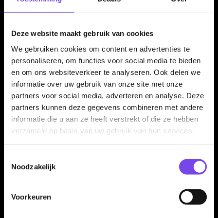
Deze Nitro Flite systemen zijn verkrijgbaar in verschillende
lengtes, zoals Short, Inbetween/Intermediate en Medium. Zo
kun je de lengte kiezen die het beste past bij jouw grip, worp
Deze website maakt gebruik van cookies
en gewenste balans van de dart.
We gebruiken cookies om content en advertenties te
personaliseren, om functies voor social media te bieden
en om ons websiteverkeer te analyseren. Ook delen we
Geleverd per set van 3 stuks
informatie over uw gebruik van onze site met onze
partners voor social media, adverteren en analyse. Deze
De Red Dragon Nitro Flite System Gerwyn Price NO2 wordt
partners kunnen deze gegevens combineren met andere
geleverd per set van drie stuks. Daarmee heb je direct genoeg
informatie die u aan ze heeft verstrekt of die ze hebben
voor één complete set dartpijlen.
verzameld op basis van uw gebruik van hun services.
Toestemmingsselectie
Kenmerken van de Red Dragon Nitro Flite System Gerwyn
Noodzakelijk
Price NO2 Dart Flights
✓
Origineel Red Dragon Nitro Flite System
✓
Gerwyn Price player uitvoering
Voorkeuren
✓
Flight en shaft in één geheel