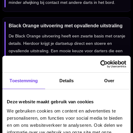
minder afwijking bij contact met andere darts in het bord.
Black Orange uitvoering met opvallende uitstraling
De Black Orange uitvoering heeft een zwarte basis met oranje
details. Hierdoor krijgt je dartsetup direct een stoere en
opvallende uitstraling. Een mooie keuze voor darters die een
moderne kleurcombinatie willen combineren met het gemak
van een alles-in-één flight-shaft systeem.
Toestemming
Details
Over
Red Dragon Nitro Flite System NO2 Black Orange
per set van 3 stuks
Deze website maakt gebruik van cookies
De Red Dragon Nitro Flite System NO2 Black Orange wordt
We gebruiken cookies om content en advertenties te
geleverd per set van drie stuks. Daarmee heb je direct genoeg
personaliseren, om functies voor social media te bieden
voor één complete set dartpijlen. Ideaal wanneer je wilt
en om ons websiteverkeer te analyseren. Ook delen we
overstappen op een geïntegreerd flight-shaft systeem waarbij
informatie over uw gebruik van onze site met onze