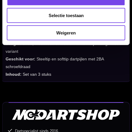
Flight Merk:
Red Dragon
Producttype:
Geïntegreerd flight-shaft systeem
Selectie toestaan
Flight Thema:
Nitro Flite System
Systeem:
Flight en shaft in één
Weigeren
Flexibiliteit:
Flexibel
Lengte:
Short, Inbetween of Medium afhankelijk van gekozen
variant
Geschikt voor:
Steeltip en softtip dartpijlen met 2BA
schroefdraad
Inhoud:
Set van 3 stuks
Dartspecialist sinds 2016