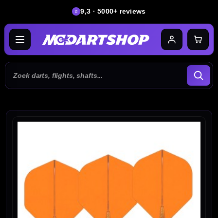
9,3 · 5000+ reviews