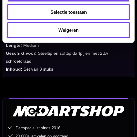
Flight Merk:
Red Dragon
Selectie toestaan
Producttype:
Geïntegreerd flight-shaft systeem
Flight Thema:
Nitro Flite System
Systeem:
Flight en shaft in één
Weigeren
Flexibiliteit:
Flexibel
Lengte:
Medium
Geschikt voor:
Steeltip en softtip dartpijlen met 2BA
schroefdraad
Inhoud:
Set van 3 stuks
Dartspecialist sinds 2016
20.000+ artikelen op voorraad