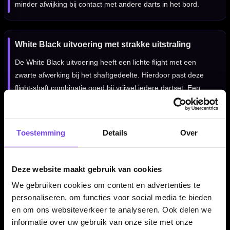
minder afwijking bij contact met andere darts in het bord.
White Black uitvoering met strakke uitstraling
De White Black uitvoering heeft een lichte flight met een
zwarte afwerking bij het shaftgedeelte. Hierdoor past deze
flight-shaft combinatie goed bij vrijwel iedere dartset. Een
mooie keuze voor darters die een cleane, moderne look willen
combineren met het gemak van een alles-in-één systeem.
Toestemming
Details
Over
Red Dragon Nitro Flite System NO2 White Black per
set van 3 stuks
Deze website maakt gebruik van cookies
De Red Dragon Nitro Flite System NO2 White Black wordt
We gebruiken cookies om content en advertenties te
geleverd per set van drie stuks. Daarmee heb je direct genoeg
personaliseren, om functies voor social media te bieden
voor één complete set dartpijlen. Ideaal wanneer je wilt
en om ons websiteverkeer te analyseren. Ook delen we
overstappen op een geïntegreerd flight-shaft systeem waarbij
informatie over uw gebruik van onze site met onze