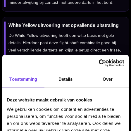
minder afwijking bij contact met andere darts in het bord.
White Yellow uitvoering met opvallende uitstraling
De White Yellow uitvoering heeft een witte basis met gele
details. Hierdoor past deze flight-shaft combinatie goed bij
veel verschillende dartsets en krijgt je setup direct een frisse,
sportieve uitstraling. Een mooie keuze voor darters die een
moderne look willen combineren met het gemak van een
alles-in-één systeem.
Toestemming
Details
Over
Red Dragon Nitro Flite System NO2 White Yellow per
Deze website maakt gebruik van cookies
set van 3 stuks
We gebruiken cookies om content en advertenties te
De Red Dragon Nitro Flite System NO2 White Yellow wordt
personaliseren, om functies voor social media te bieden
geleverd per set van drie stuks. Daarmee heb je direct genoeg
en om ons websiteverkeer te analyseren. Ook delen we
voor één complete set dartpijlen. Ideaal wanneer je wilt
informatie over uw gebruik van onze site met onze