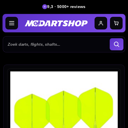
9,3 · 5000+ reviews