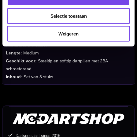
Flight Kleur:
White Yellow / Wit / Geel
Flight Merk:
Red Dragon
Selectie toestaan
Producttype:
Geïntegreerd flight-shaft systeem
Flight Thema:
Nitro Flite System
Weigeren
Systeem:
Flight en shaft in één
Flexibiliteit:
Flexibel
Lengte:
Medium
Geschikt voor:
Steeltip en softtip dartpijlen met 2BA
schroefdraad
Inhoud:
Set van 3 stuks
Dartspecialist sinds 2016