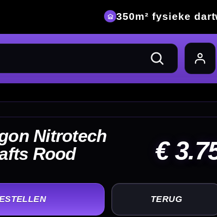
eke dartwinkel
 3.75
UG
+