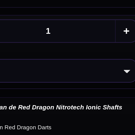
hafts
ody
eldingen