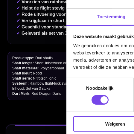
Gratis verzending vanaf €40
Toestemming
Deze website maakt gebruik
Handige links
We gebruiken cookies om cont
Contact
websiteverkeer te analyseren
media, adverteren en analys
Verzendingen
verstrekt of die ze hebben v
Retouren en Ruilen
Toestemmingsselectie
Garantie en Klachten
Noodzakelijk
Betaalmogelijkheden
Order Verwerking
Bedrijfsgegevens
Weigeren
Afstand & Hoogte