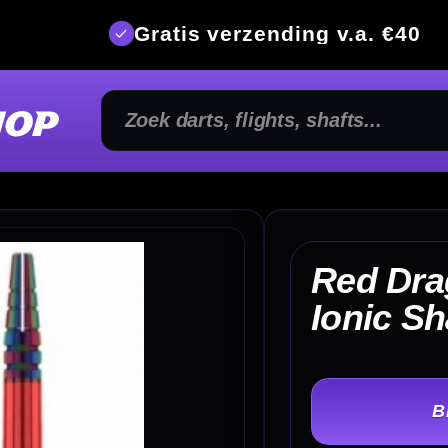
is verzending v.a. €40
350m² fysi
Red Dragon Nitrotech
€
Ionic Shafts Rood
TER
-
Lengte: