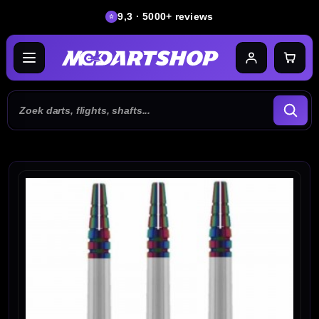
9,3 · 5000+ reviews