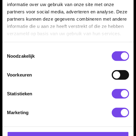
✓
Verkrijgbaar in short, inbetween en medium
informatie over uw gebruik van onze site met onze
✓
Geleverd als set van 3 stuks
partners voor social media, adverteren en analyse. Deze
partners kunnen deze gegevens combineren met andere
informatie die u aan ze heeft verstrekt of die ze hebben
Producttype:
Dart shafts
verzameld op basis van uw gebruik van hun services.
Shaft lengte:
Short, inbetween en medium
Shaft materiaal:
Polycarbonaat
Toestemmingsselectie
Shaft kleur:
Wit
Noodzakelijk
Shaft serie:
Nitrotech Ionic
Systeem:
Rainbow flight-lock systeem
Voorkeuren
Inhoud:
Set van 3 stuks
Dart Merk:
Red Dragon Darts
Statistieken
Marketing