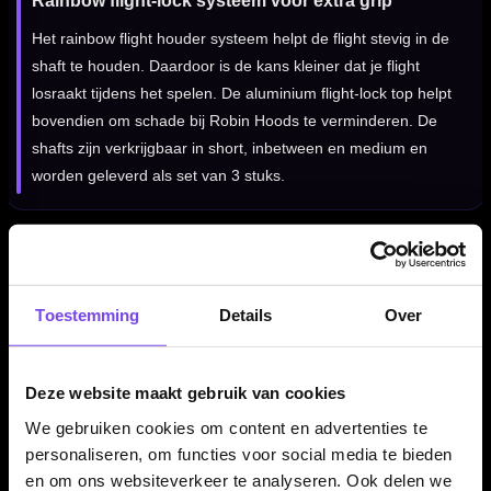
Rainbow flight-lock systeem voor extra grip
Het rainbow flight houder systeem helpt de flight stevig in de
shaft te houden. Daardoor is de kans kleiner dat je flight
losraakt tijdens het spelen. De aluminium flight-lock top helpt
bovendien om schade bij Robin Hoods te verminderen. De
shafts zijn verkrijgbaar in short, inbetween en medium en
worden geleverd als set van 3 stuks.
Kenmerken van de Red Dragon Nitrotech Ionic Shafts Wit
✓
Dart shafts van Red Dragon Darts
Toestemming
Details
Over
✓
Nitrotech Ionic serie met transparante polycarbonaat
body
✓
Voorzien van rainbow flight-lock systeem
Deze website maakt gebruik van cookies
✓
Helpt de flight stevig op de shaft te houden
We gebruiken cookies om content en advertenties te
✓
Helpt schade bij Robin Hoods te verminderen
personaliseren, om functies voor social media te bieden
✓
Witte uitvoering voor een frisse dartset
en om ons websiteverkeer te analyseren. Ook delen we