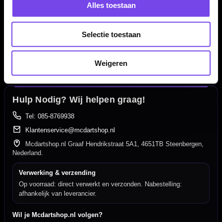
Alles toestaan
Dartspecialist sinds 2016
20.000+ artikelen op voorraad
Selectie toestaan
350m² fysieke dartwinkel
Deskundig advies van echte darters
Weigeren
Gratis verzending vanaf €40
Hulp Nodig? Wij helpen graag!
Tel: 085-8769938
Klantenservice@mcdartshop.nl
Mcdartshop.nl Graaf Hendrikstraat 5A1, 4651TB Steenbergen,
Nederland.
Verwerking & verzending
Op voorraad: direct verwerkt en verzonden. Nabestelling:
afhankelijk van leverancier.
Wil je Mcdartshop.nl volgen?