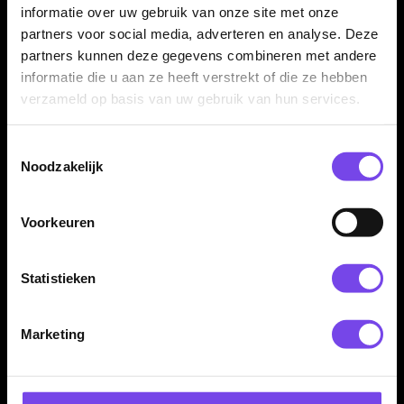
✓
Oranje uitvoering voor een opvallende dartset
informatie over uw gebruik van onze site met onze
✓
Geleverd als set van 3 stuks
partners voor social media, adverteren en analyse. Deze
partners kunnen deze gegevens combineren met andere
informatie die u aan ze heeft verstrekt of die ze hebben
Producttype:
Dart shafts
verzameld op basis van uw gebruik van hun services.
Shaft lengte:
Short, inbetween en medium
Shaft materiaal:
Polycarbonaat met aluminium top
Toestemmingsselectie
Shaft kleur:
Oranje
Noodzakelijk
Shaft serie:
Nitrotech
Systeem:
Flight-lock systeem
Voorkeuren
Inhoud:
Set van 3 stuks
Dart Merk:
Red Dragon Darts
Statistieken
Marketing