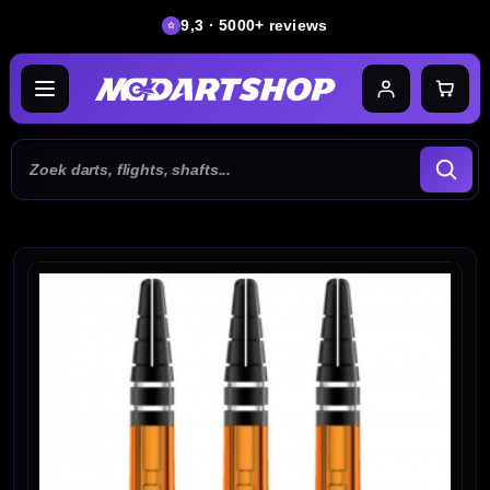
9,3 · 5000+ reviews