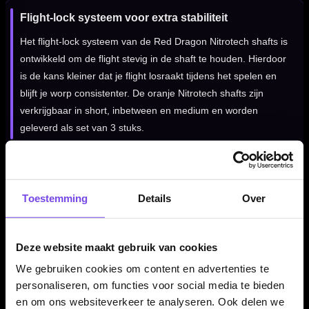
Flight-lock systeem voor extra stabiliteit
Het flight-lock systeem van de Red Dragon Nitrotech shafts is
ontwikkeld om de flight stevig in de shaft te houden. Hierdoor
is de kans kleiner dat je flight losraakt tijdens het spelen en
blijft je worp consistenter. De oranje Nitrotech shafts zijn
verkrijgbaar in short, inbetween en medium en worden
geleverd als set van 3 stuks.
Kenmerken van de Red Dragon Nitrotech Shafts Oranje
Toestemming
Details
Over
✓
Dart shafts van Red Dragon Darts
✓
Nitrotech serie met moderne transparante body
✓
Gemaakt van sterk polycarbonaat
Deze website maakt gebruik van cookies
✓
Voorzien van aluminium flight-lock top
We gebruiken cookies om content en advertenties te
✓
Helpt de flight stevig op de shaft te houden
personaliseren, om functies voor social media te bieden
✓
Helpt schade bij Robin Hoods te verminderen
en om ons websiteverkeer te analyseren. Ook delen we