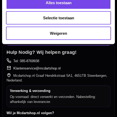
Alles toestaan
Dartspecialist sinds 2016
20.000+ artikelen op voorraad
Selectie toestaan
350m² fysieke dartwinkel
Deskundig advies van echte darters
Weigeren
Gratis verzending vanaf €40
Hulp Nodig? Wij helpen graag!
Tel: 085-8769938
Klantenservice@mcdartshop.nl
Mcdartshop.nl Graaf Hendrikstraat 5A1, 4651TB Steenbergen,
Nederland.
Verwerking & verzending
Op voorraad: direct verwerkt en verzonden. Nabestelling:
afhankelijk van leverancier.
Wil je Mcdartshop.nl volgen?