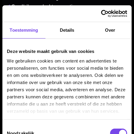
✓
Goud/zilveren dual-tone coating
✓
Parallel barrel profile voor een consistente grip
✓
Centre weighted balans voor een stabiele worp
✓
Round grooves, micro rings en Sabre grip
Toestemming
Details
Over
✓
Gripzones aan de voor- en achterkant van de barrel
✓
Grip level 4/5
Deze website maakt gebruik van cookies
✓
Verkrijgbaar in 22, 24 en 26 gram
✓
Compleet geleverd met Red Dragon Nitrotech shafts en
We gebruiken cookies om content en advertenties te
personaliseren, om functies voor social media te bieden
Hardcore flights
en om ons websiteverkeer te analyseren. Ook delen we
informatie over uw gebruik van onze site met onze
partners voor social media, adverteren en analyse. Deze
Dartpijl Materiaal:
90% Tungsten
partners kunnen deze gegevens combineren met andere
Dartpijl Gewicht:
22-24-26 Gram
informatie die u aan ze heeft verstrekt of die ze hebben
Dartpijl Kleur:
Goud / Zilver
verzameld op basis van uw gebruik van hun services.
Barrel profiel:
Parallel barrel
Neus:
Round front profile
Toestemmingsselectie
Gewichtsverdeling:
Centre weighted
Noodzakelijk