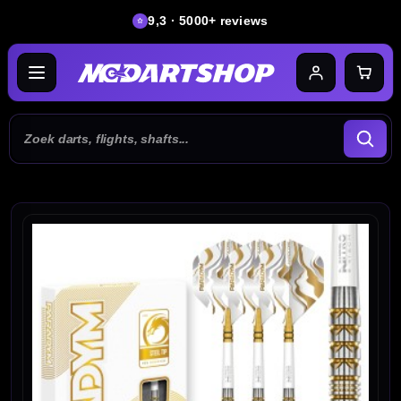
9,3 · 5000+ reviews