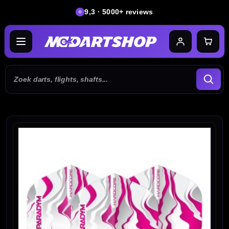
9,3 · 5000+ reviews