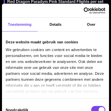
Red Dragon Paradym Pink Standard Flights per set
van 3 stuks
De Red Dragon Paradym Pink Standard Flights worden
geleverd per set van drie stuks. Daarmee heb je direct genoeg
Toestemming
Details
Over
flights voor één complete set dartpijlen. Een goede keuze
wanneer je je huidige flights wilt vervangen of je dartsetup wilt
voorzien van stevige Red Dragon flights met een opvallende
Deze website maakt gebruik van cookies
Paradym Pink uitstraling.
We gebruiken cookies om content en advertenties te
personaliseren, om functies voor social media te bieden
en om ons websiteverkeer te analyseren. Ook delen we
Kenmerken van de Red Dragon Paradym Pink Standard
informatie over uw gebruik van onze site met onze
Flights
partners voor social media, adverteren en analyse. Deze
✓
Originele Red Dragon dart flights
partners kunnen deze gegevens combineren met andere
✓
Paradym Pink design
informatie die u aan ze heeft verstrekt of die ze hebben
✓
Premium Standard uitvoering
verzameld op basis van uw gebruik van hun services.
✓
Standaard No2 flightvorm
✓
Gemaakt van stevig 100 micron materiaal
Toestemmingsselectie
✓
Roze-witte uitvoering
Noodzakelijk