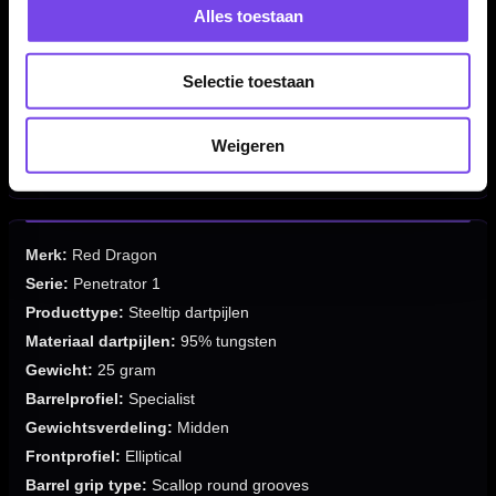
Alles toestaan
✓
Scallop round grooves grip
✓
Gripzone over de volledige barrel
✓
Gripniveau 3 van 5
Selectie toestaan
✓
Black standard 32mm points
✓
Verkrijgbaar in 25 gram
Weigeren
✓
Geleverd als complete set van 3 dartpijlen
Merk:
Red Dragon
Serie:
Penetrator 1
Producttype:
Steeltip dartpijlen
Materiaal dartpijlen:
95% tungsten
Gewicht:
25 gram
Barrelprofiel:
Specialist
Gewichtsverdeling:
Midden
Frontprofiel:
Elliptical
Barrel grip type:
Scallop round grooves