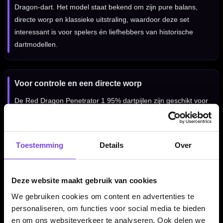
Dragon-dart. Het model staat bekend om zijn pure balans,
directe worp en klassieke uitstraling, waardoor deze set
interessant is voor spelers én liefhebbers van historische
dartmodellen.
Voor controle en een directe worp
De Red Dragon Penetrator 1 95% dartpijlen zijn geschikt voor
darters die een stabiele steeltip set zoeken met duidelijke grip
en een direct releasegevoel. De combinatie van 95%
tungsten, centrale balans en full length grip maakt deze dart
Toestemming
Details
Over
geschikt voor fanatieke recreatieve spelers en
competitiedarters.
Deze website maakt gebruik van cookies
We gebruiken cookies om content en advertenties te
Verkrijgbaar in 25 gram
personaliseren, om functies voor social media te bieden
De Red Dragon Penetrator 1 95% dartpijlen zijn verkrijgbaar in
en om ons websiteverkeer te analyseren. Ook delen we