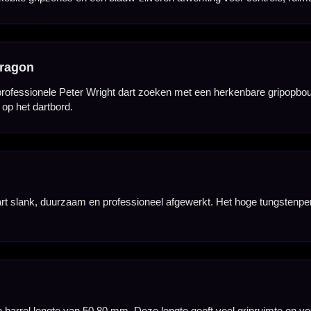
e bij het groeperen in de triple 20 en zorgt voor een vloeiende overgang richting de punt.
oelt de barrel herkenbaar aan in de hand en kun je eenvoudig een vaste vingerpositie vinden tijd
te rondom de triple en voelt de dart geschikt voor spelers die strak willen groeperen zonder een t
k. De koele kleurstelling sluit goed aan bij de moderne Red Dragon spelerlijn en maakt de gripzo