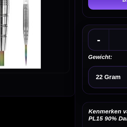
Gewicht:
Kies een optie
Kenmerken van de Red Dragon Peter Wright Sna
PL15 90% Dartpijlen
✓
Ontwikkeld rond Peter “Snakebite” Wright
✓
Steeltip darts van Red Dragon
✓
Gemaakt van 90% tungsten
✓
Barrel lengte: 50.80 mm
✓
Langere tapered nose voor meer ruimte in de triple 20
Omschrijving
Afbe