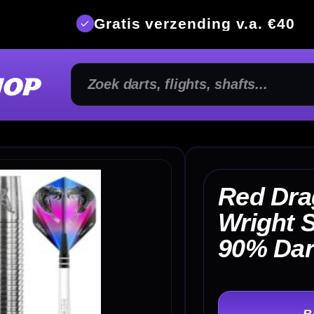
is verzending v.a. €40
350m² fysi
Red Dragon Peter
Wright Snakebite PL15
€ 
90% Dartpijlen
TER
-