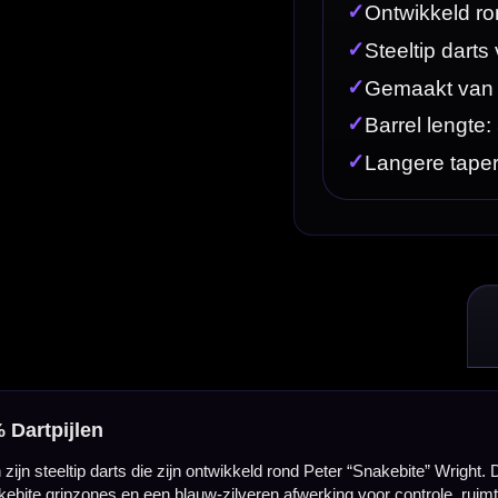
 ontwikkeld rond Peter “Snakebite” Wright. Deze darts zijn gemaakt van 90% tungsten en combine
-zilveren afwerking voor controle, ruimte in de triple en een constante release.
dart zoeken met een herkenbare gripopbouw en een opvallende Snakebite uitstraling. De PL15 is
fessioneel afgewerkt. Het hoge tungstenpercentage zorgt voor een sterke verhouding tussen gewic
eze lengte geeft veel gripruimte en voelt stabiel aan voor spelers die de dart vooraan, centraa