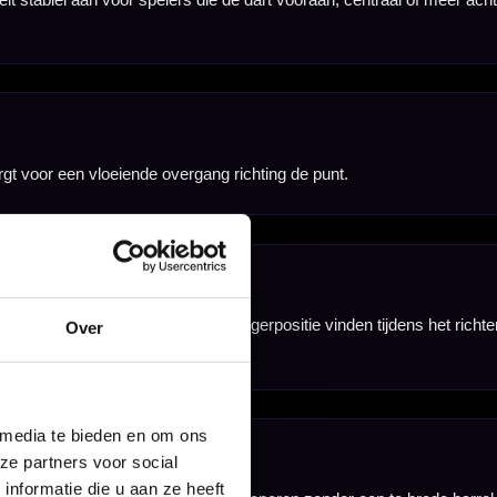
hikt voor spelers
barrel width van
Over
te flights.
 media te bieden en om ons
ze partners voor social
nformatie die u aan ze heeft