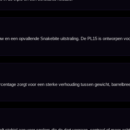
ens het richten en
e brede barrel in
nes duidelijk