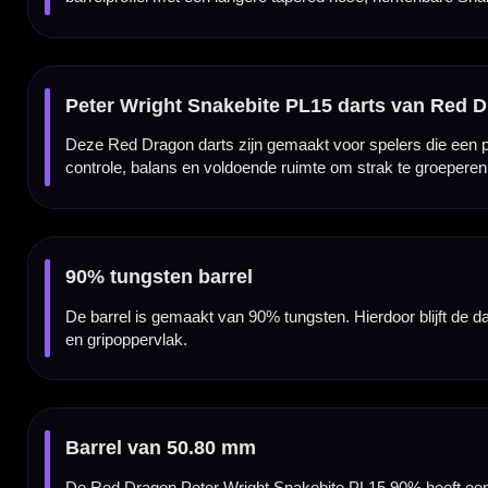
Langere tapered nose
De PL15 heeft een langere tapered nose. Deze taps toelopende voorkant geeft meer ruimt
Snakebite grip pattern
De gripzones zijn geplaatst volgens het kenmerkende Snakebite grip pattern. Daardoor v
loslaten.
Slanker barrelprofiel voor betere groepering
De Snakebite PL15 is iets slanker uitgevoerd over de barrel. Hierdoor blijft er meer ruim
de hand.
Blauw-zilveren Snakebite afwerking
De blauw-zilveren afwerking geeft deze Peter Wright darts een opvallende Snakebite loo
zichtbaar op de barrel.