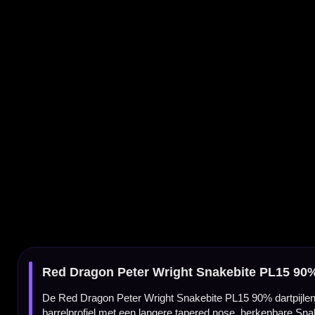
Red Dragon Peter Wright Snakebite PL15 90% Dartpijlen
De Red Dragon Peter Wright Snakebite PL15 90% dartpijlen zijn steeltip darts die zijn
barrelprofiel met een langere tapered nose, herkenbare Snakebite gripzones en een blauw
Peter Wright Snakebite PL15 darts van Red Dragon
Deze Red Dragon darts zijn gemaakt voor spelers die een professionele Peter Wright 
controle, balans en voldoende ruimte om strak te groeperen op het dartbord.
90% tungsten barrel
De barrel is gemaakt van 90% tungsten. Hierdoor blijft de dart slank, duurzaam en pro
en gripoppervlak.
Barrel van 50.80 mm
De Red Dragon Peter Wright Snakebite PL15 90% heeft een barrel lengte van 50.80 mm. D
de barrel vasthouden.