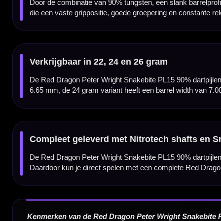
Barrel width 22 gram:
6.65 mm
Barrel width 24 gram:
7.00 mm
Barrel width 26 gram:
7.30 mm
Setup shaft:
Red Dragon Nitrotech shafts
Setup flight:
Peter Wright Hardcore Snakebite flights
Inhoud:
Set van 3 dartpijlen
Gewicht
Barrel Length
22 gram
50.80 mm
24 gram
50.80 mm
26 gram
50.80 mm
Dartspecialist sinds 2016