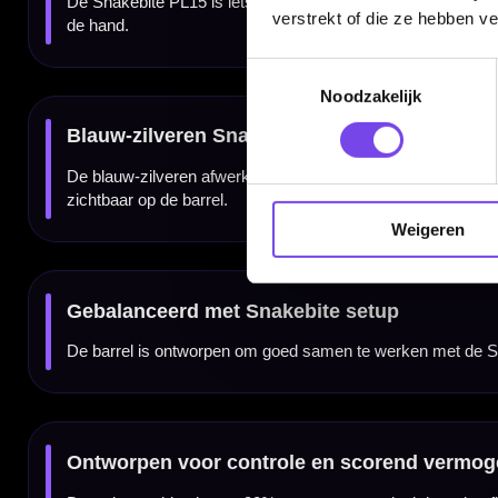
verstrekt of die ze hebben v
✓
Ontwikkeld rond Peter “Snakebite” Wright
✓
Steeltip darts van Red Dragon
✓
Gemaakt van 90% tungsten
Toestemmingsselectie
✓
Barrel lengte: 50.80 mm
✓
Langere tapered nose voor meer ruimte in de triple 20
Noodzakelijk
✓
Herkenbaar Snakebite grip pattern
✓
Slanker barrelprofiel voor betere groepering
✓
Blauw-zilveren Snakebite afwerking
✓
Verkrijgbaar in 22, 24 en 26 gram
✓
Barrel width 22 gram: 6.65 mm
✓
Barrel width 24 gram: 7.00 mm
✓
Barrel width 26 gram: 7.30 mm
✓
Inclusief Red Dragon Nitrotech shafts en Peter Wright Hardcore Snakebite fligh
Weigeren
✓
Geleverd als complete set van 3 dartpijlen
Merk:
Red Dragon
Serie:
Peter Wright Snakebite PL15
Dartspeler:
Peter Wright
Bijnaam:
Snakebite
Producttype:
Steeltip dartpijlen
Materiaal dartpijlen:
90% tungsten
Gewicht:
22, 24 en 26 gram
Barrel kleur:
Blauw / Zilver
Barrel afwerking:
Blauwe Snakebite coating met natural tungsten details
Barrel grip type:
Snakebite grip pattern
Barrel neus vorm:
Langere tapered nose
Grippositie:
Voor, midden en achter
Barrel lengte:
50.80 mm