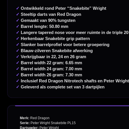
20.000+ artikelen op voorraad
350m² fysieke dartwinkel
Deskundig advies van echte darters
Gratis verzending vanaf €40
Handige links
Contact
Verzendingen
Retouren en Ruilen
Garantie en Klachten
Betaalmogelijkheden