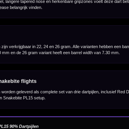
Barrel Width
6.65 mm
7.00 mm
7.30 mm
Hulp Nodig? Wij helpen graag!
Tel: 085-8769938
Klantenservice@mcdartshop.nl
Mcdartshop.nl Graaf Hendrikstraat 5A1, 4651TB Stee