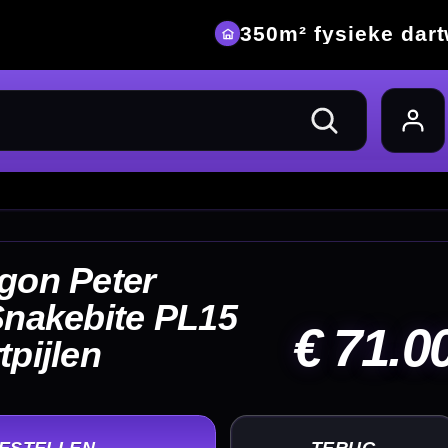
eke dartwinkel
71.00
UG
+