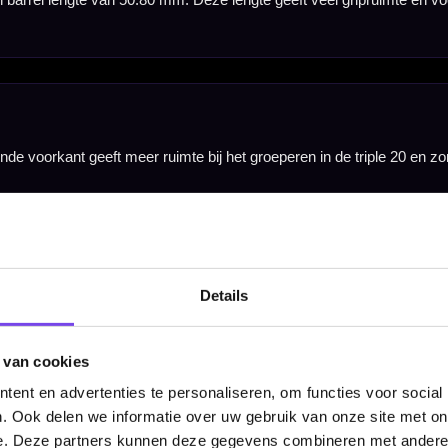
 Hierdoor voelt de dart als complete set stabiel en voorspelbaar aan tijdens de worp.
 herkenbare gripzones voelt deze dart betrouwbaar en controleerbaar aan. Dat maakt de set gesc
en 26 gram. Alle varianten hebben een barrel lengte van 50.80 mm. De 22 gram variant heeft een 
 heeft een barrel width van 7.30 mm.
Details
 set van drie dartpijlen, inclusief Red Dragon Nitrotech shafts en Peter Wright Hardcore Snakebi
 van cookies
ent en advertenties te personaliseren, om functies voor social
. Ook delen we informatie over uw gebruik van onze site met on
e. Deze partners kunnen deze gegevens combineren met andere i