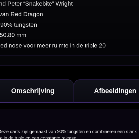
ren een slank
 ontworpen voor
ht, barrelbreedte
l of meer achterop