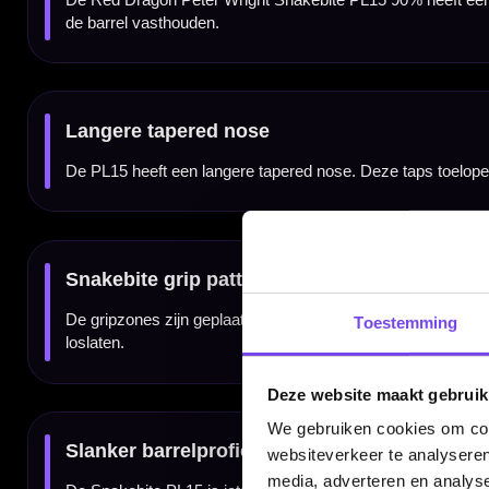
Gebalanceerd met Snakebite setup
De barrel is ontworpen om goed samen te werken met de Snakebite flight en shaft setup.
Ontworpen voor controle en scorend vermogen
Door de combinatie van 90% tungsten, een slank barrelprofiel, langere tapered nose en
die een vaste grippositie, goede groepering en constante release belangrijk vinden.
Verkrijgbaar in 22, 24 en 26 gram
De Red Dragon Peter Wright Snakebite PL15 90% dartpijlen zijn verkrijgbaar in 22, 24 
6.65 mm, de 24 gram variant heeft een barrel width van 7.00 mm en de 26 gram variant
Toestemming
Compleet geleverd met Nitrotech shafts en Snakebite flights
De Red Dragon Peter Wright Snakebite PL15 90% dartpijlen worden geleverd als complete
Deze website maakt gebruik
Daardoor kun je direct spelen met een complete Red Dragon Snakebite PL15 setup.
We gebruiken cookies om cont
websiteverkeer te analyseren
media, adverteren en analys
Kenmerken van de Red Dragon Peter Wright Snakebite PL15 90% Dartpijlen