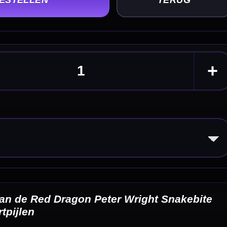
kebite
eldingen