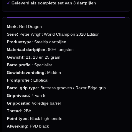
✓
Geleverd als complete set van 3 dartpijlen
Merk:
Red Dragon
Serie:
Peter Wright World Champion 2020 Edition
Producttype:
Steeltip dartpijlen
Materiaal dartpijlen:
90% tungsten
Gewicht:
21, 23 en 25 gram
Barrelprofiel:
Specialist
Gewichtsverdeling:
Midden
Frontprofiel:
Elliptical
Barrel grip type:
Buttress grooves / Razor Edge grip
Gripniveau:
4 van 5
Grippositie:
Volledige barrel
Thread:
2BA
Point type:
Black high tensile
Afwerking:
PVD black