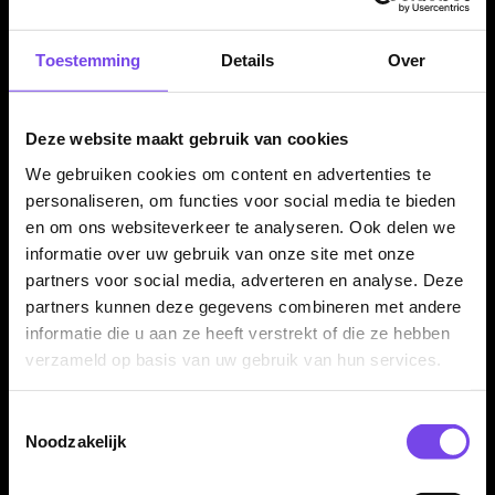
De Red Dragon Peter Wright World Champion 2020 Edition
90% dartpijlen zijn geschikt voor darters die een
Toestemming
Details
Over
hoogwaardige steeltip set zoeken met veel grip, centrale
balans en een professioneel speelgevoel. Dit maakt de set
interessant voor fanatieke recreatieve spelers en
Deze website maakt gebruik van cookies
competitiedarters.
We gebruiken cookies om content en advertenties te
personaliseren, om functies voor social media te bieden
en om ons websiteverkeer te analyseren. Ook delen we
Verkrijgbaar in 21, 23 en 25 gram
informatie over uw gebruik van onze site met onze
partners voor social media, adverteren en analyse. Deze
De Red Dragon Peter Wright World Champion 2020 Edition
partners kunnen deze gegevens combineren met andere
90% dartpijlen zijn verkrijgbaar in 21, 23 en 25 gram.
informatie die u aan ze heeft verstrekt of die ze hebben
Daarmee kun je kiezen tussen meerdere populaire steeltip
verzameld op basis van uw gebruik van hun services.
gewichten binnen dezelfde World Champion barrelstijl.
Toestemmingsselectie
Noodzakelijk
Compleet geleverd met shafts en flights
De Red Dragon Peter Wright World Champion 2020 Edition