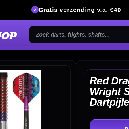
is verzending v.a. €40
350m² fysi
Red Dragon Peter
Wright Spirit 90%
€ 1
Dartpijlen
TER
-