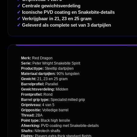
Handige links
Contact
Verzendingen
Retouren en Ruilen
Garantie en Klachten
Betaalmogelijkheden
Order Verwerking
Bedrijfsgegevens
Afstand & Hoogte
Spelregels Darten
Cadeaubonnen