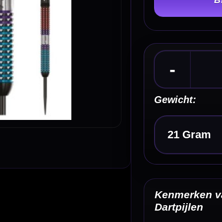
Gewicht:
Kies een optie
Kenmerken van de Red Dragon Peter Wright Spir
Dartpijlen
✓
Steeltip darts van Red Dragon
✓
Peter Wright Snakebite dartpijlen
✓
Gemaakt van 90% tungsten
✓
Triple-milled parallel barrelprofiel
✓
Specialist milled grip over de volledige barrel
Omschrijving
Afbe