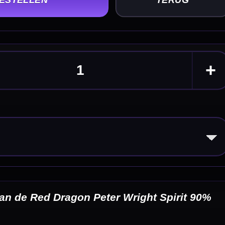
it 90%
eldingen