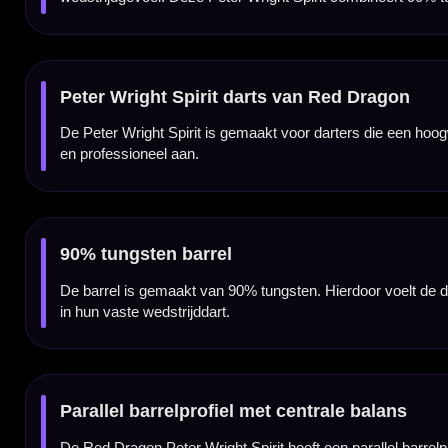
Triple-milled specialist grip
De triple-milled specialist grip geeft de Spirit een duidelijk en gecontroleerd contactgev
release.
Grip over de volledige barrel
De gripzone loopt over de volledige barrel. Daardoor kun je de dart vooraan, centraal o
Iconische PVD coating en details
De Peter Wright Spirit heeft een opvallende PVD-afwerking met kleurrijke details. Hierdoor
prestaties.
Ontwikkeld rond Peter Wrights stijl
De Spirit-serie sluit aan bij de flamboyante stijl en intensiteit van Peter Wright. De da
professionele uitstraling.