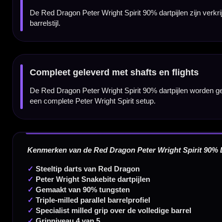
21 gram
54.60 mm
23 gram
54.60 mm
25 gram
54.60 mm
Dartspecialist sinds 2016
20.000+ artikelen op voorraad
350m² fysieke dartwinkel
Deskundig advies van echte darters
Gratis verzending vanaf €40