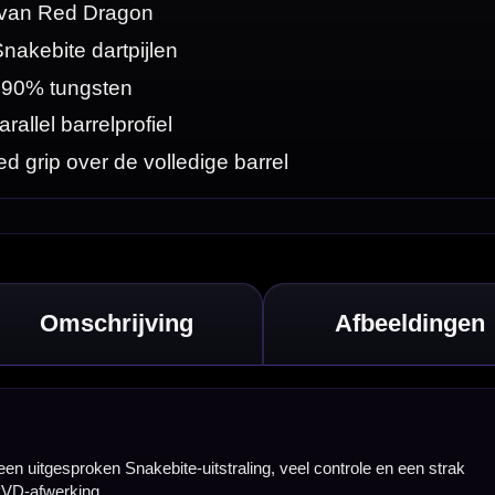
 een strak
krachtig, precies
 vertrouwen zoeken
ikt is voor