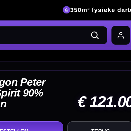
eke dartwinkel
21.00
UG
+