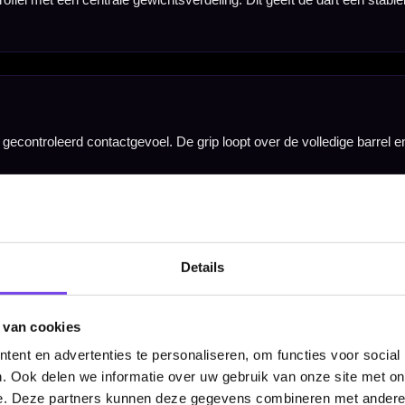
gwaardige steeltip set zoeken met veel controle en een stabiele release. Dit maakt de set intere
m. Daarmee kun je kiezen tussen meerdere populaire steeltip gewichten binnen dezelfde profession
ie dartpijlen, inclusief Nitrotech shafts en Players extra thick standard flights. Daardoor kun je
Details
 van cookies
ent en advertenties te personaliseren, om functies voor social
. Ook delen we informatie over uw gebruik van onze site met on
e. Deze partners kunnen deze gegevens combineren met andere i