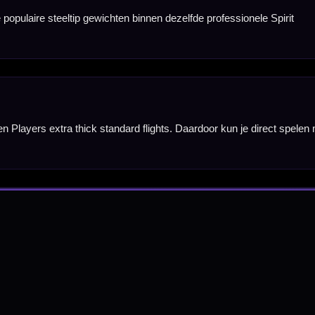
nbergen,
en