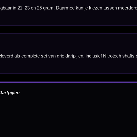
6.38 mm
6.45 mm
6.60 mm
Hulp Nodig? Wij helpen graag!
Tel: 085-8769938
Klantenservice@mcdartshop.nl
Mcdartshop.nl Graaf Hendrikstraat 5A1, 4651TB Stee
Nederland.
Verwerking & verzending:
Op voorraad: direct verwerkt 
verzonden. Nabestelling: afhankelijk van leverancier.
Wil je Mcdartshop.nl volgen?