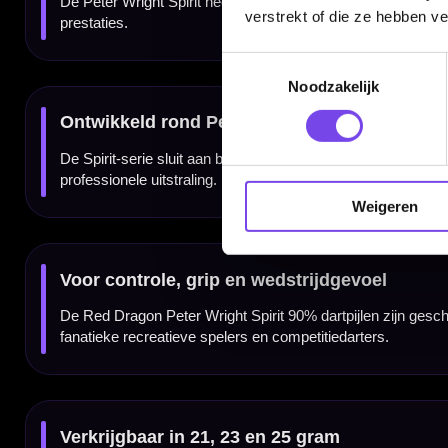
✓
Centrale gewichtsverdeling
verstrekt of die ze hebben v
✓
Iconische PVD coating en Snakebite-details
✓
Verkrijgbaar in 21, 23 en 25 gram
✓
Geleverd als complete set van 3 dartpijlen
Toestemmingsselectie
Noodzakelijk
Merk:
Red Dragon
Serie:
Peter Wright Snakebite Spirit
Producttype:
Steeltip dartpijlen
Materiaal dartpijlen:
90% tungsten
Gewicht:
21, 23 en 25 gram
Barrelprofiel:
Parallel
Weigeren
Gewichtsverdeling:
Midden
Frontprofiel:
Rond
Barrel grip type:
Specialist milled grip
Gripniveau:
4 van 5
Grippositie:
Volledige barrel
Thread:
2BA
Point type:
Black high tensile
Afwerking:
PVD coating met Snakebite-details
Shafts:
Nitrotech shafts
Flights:
Players extra thick standard flights
Doelgroep:
Fanatieke recreatieve spelers en competitiedarters
Inhoud:
Set van 3 dartpijlen inclusief shafts en flights
Gewicht
Barrel Length