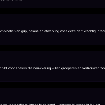
f aanvoelt bij de
et gooien.
ole, balans en
esproken