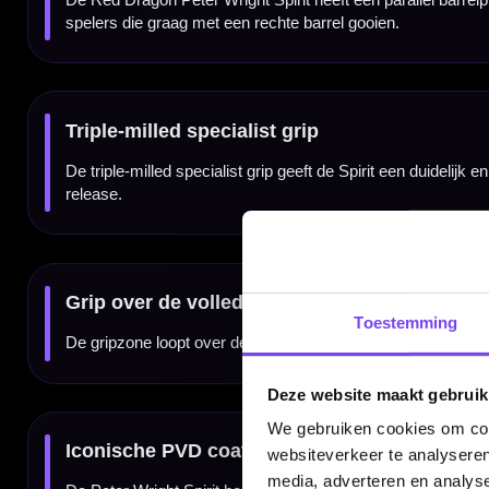
Voor controle, grip en wedstrijdgevoel
De Red Dragon Peter Wright Spirit 90% dartpijlen zijn geschikt voor darters die een hoo
fanatieke recreatieve spelers en competitiedarters.
Verkrijgbaar in 21, 23 en 25 gram
De Red Dragon Peter Wright Spirit 90% dartpijlen zijn verkrijgbaar in 21, 23 en 25 gra
barrelstijl.
Compleet geleverd met shafts en flights
De Red Dragon Peter Wright Spirit 90% dartpijlen worden geleverd als complete set van dr
een complete Peter Wright Spirit setup.
Toestemming
Kenmerken van de Red Dragon Peter Wright Spirit 90% Dartpijlen
Deze website maakt gebruik
✓
Steeltip darts van Red Dragon
✓
Peter Wright Snakebite dartpijlen
We gebruiken cookies om cont
✓
Gemaakt van 90% tungsten
websiteverkeer te analyseren
✓
Triple-milled parallel barrelprofiel
✓
Specialist milled grip over de volledige barrel
media, adverteren en analys
✓
Gripniveau 4 van 5