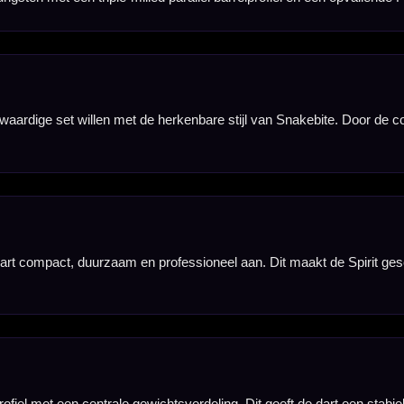
oel. De grip loopt over de volledige barrel en biedt veel houvast zonder dat de dart onnodig agressie
f meer naar achteren vasthouden en toch vertrouwen op hetzelfde duidelijke Spirit-gevoel tijdens h
 krijgt de dart een herkenbare Snakebite-look, terwijl het ontwerp volledig gericht blijft op contr
rt is ontworpen voor spelers die niet alleen prestaties zoeken, maar ook een set willen met een uitg