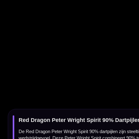
Red Dragon Peter Wright Spirit 90% Dartpijlen
De Red Dragon Peter Wright Spirit 90% dartpijlen zijn steeltip darts voor spelers die e
wedstrijdgevoel. Deze Peter Wright Spirit combineert 90% tungsten met een triple-milled
Peter Wright Spirit darts van Red Dragon
De Peter Wright Spirit is gemaakt voor darters die een hoogwaardige set willen met de h
en professioneel aan.
90% tungsten barrel
De barrel is gemaakt van 90% tungsten. Hierdoor voelt de dart compact, duurzaam en p
in hun vaste wedstrijddart.
Parallel barrelprofiel met centrale balans
De Red Dragon Peter Wright Spirit heeft een parallel barrelprofiel met een centrale gewic
spelers die graag met een rechte barrel gooien.