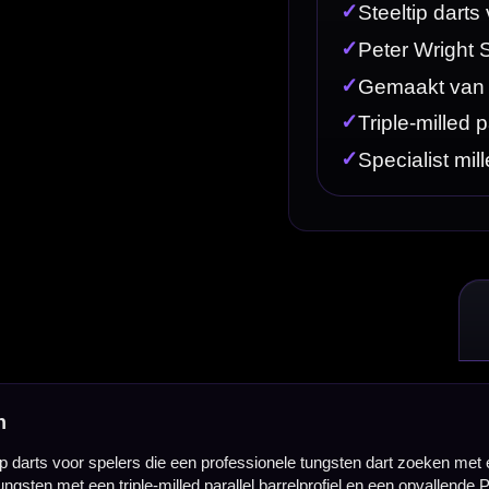
en professionele tungsten dart zoeken met een uitgesproken Snakebite-uitstraling, veel controle en
 parallel barrelprofiel en een opvallende PVD-afwerking.
erkenbare stijl van Snakebite. Door de combinatie van grip, balans en afwerking voelt deze dart 
rofessioneel aan. Dit maakt de Spirit geschikt voor spelers die nauwkeurig willen groeperen en
htsverdeling. Dit geeft de dart een stabiele en voorspelbare ligging in de hand, waardoor hij gesch