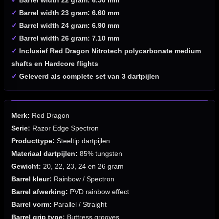
✓
Barrel width 22 gram: 6.50 mm
✓
Barrel width 23 gram: 6.60 mm
✓
Barrel width 24 gram: 6.90 mm
✓
Barrel width 26 gram: 7.10 mm
✓
Inclusief Red Dragon Nitrotech polycarbonate medium
shafts en Hardcore flights
✓
Geleverd als complete set van 3 dartpijlen
Merk:
Red Dragon
Serie:
Razor Edge Spectron
Producttype:
Steeltip dartpijlen
Materiaal dartpijlen:
85% tungsten
Gewicht:
20, 22, 23, 24 en 26 gram
Barrel kleur:
Rainbow / Spectron
Barrel afwerking:
PVD rainbow effect
Barrel vorm:
Parallel / Straight
Barrel grip type:
Buttress grooves