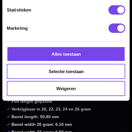
Spectron setup.
Statistieken
Kenmerken van de Red Dragon Razor Edge Spectron 85%
Marketing
Dartpijlen
✓
Steeltip darts van Red Dragon
✓
Gemaakt van 85% tungsten
Alles toestaan
✓
Parallel barrelprofiel van 50.80 mm
✓
Buttress grooves over de volledige barrel
✓
Grip level 5/5
Selectie toestaan
✓
Tapered barrelneus
✓
Centre weighted balans
Weigeren
✓
PVD rainbow effect afwerking
✓
Full length gripzone
✓
Verkrijgbaar in 20, 22, 23, 24 en 26 gram
✓
Barrel length: 50.80 mm
✓
Barrel width 20 gram: 6.10 mm