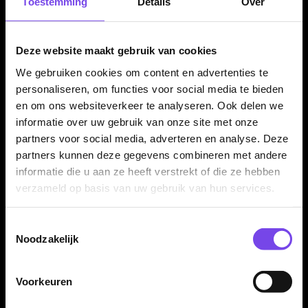
Toestemming
Details
Over
✓
Zwart/zilveren Recon-afwerking
✓
Parallel barrel voor een consistente grippositie
Deze website maakt gebruik van cookies
✓
Angled milling voor extra grip en controle
✓
Ontworpen voor stabiliteit, balans en gripfeedback
We gebruiken cookies om content en advertenties te
personaliseren, om functies voor social media te bieden
✓
Verkrijgbaar in 22 en 24 gram
en om ons websiteverkeer te analyseren. Ook delen we
✓
Compleet geleverd met Red Dragon shafts en Red
informatie over uw gebruik van onze site met onze
Dragon flights
partners voor social media, adverteren en analyse. Deze
partners kunnen deze gegevens combineren met andere
informatie die u aan ze heeft verstrekt of die ze hebben
Dartpijl Materiaal:
90% Tungsten
verzameld op basis van uw gebruik van hun services.
Dartpijl Gewicht:
22-24 Gram
Dartpijl Kleur:
Zwart / Zilver
Toestemmingsselectie
Barrel profiel:
Parallel barrel
Noodzakelijk
Grip type:
Angled milling / machined grip
Dart Merk:
Red Dragon Darts
Voorkeuren
Dartserie:
Recon Parallel
Inhoud:
Set van 3 dartpijlen inclusief Red Dragon shafts en