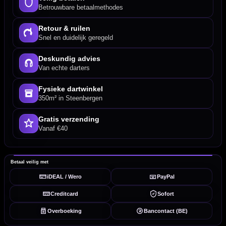
Betrouwbare betaalmethodes
Retour & ruilen
Snel en duidelijk geregeld
Deskundig advies
Van echte darters
Fysieke dartwinkel
350m² in Steenbergen
Gratis verzending
Vanaf €40
Betaal veilig met
iDEAL / Wero
PayPal
Creditcard
Sofort
Overboeking
Bancontact (BE)