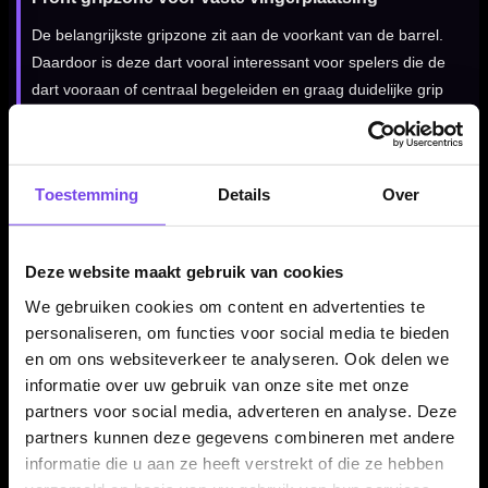
De belangrijkste gripzone zit aan de voorkant van de barrel.
Daardoor is deze dart vooral interessant voor spelers die de
dart vooraan of centraal begeleiden en graag duidelijke grip
onder de vingers voelen.
Toestemming
Details
Over
Ontworpen voor groepering en herhaalbaarheid
Door de combinatie van 90% tungsten, een parallel barrel,
front grip en centre weighted balans voelt deze dart
Deze website maakt gebruik van cookies
betrouwbaar en controleerbaar aan. Dat maakt de set
We gebruiken cookies om content en advertenties te
geschikt voor spelers die een vaste grippositie, stabiele ligging
personaliseren, om functies voor social media te bieden
en constante release belangrijk vinden.
en om ons websiteverkeer te analyseren. Ook delen we
informatie over uw gebruik van onze site met onze
partners voor social media, adverteren en analyse. Deze
Verkrijgbaar in 22 gram
partners kunnen deze gegevens combineren met andere
informatie die u aan ze heeft verstrekt of die ze hebben
De Red Dragon Rob Owen 90% dartpijlen zijn verkrijgbaar in