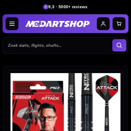
9,3 · 5000+ reviews