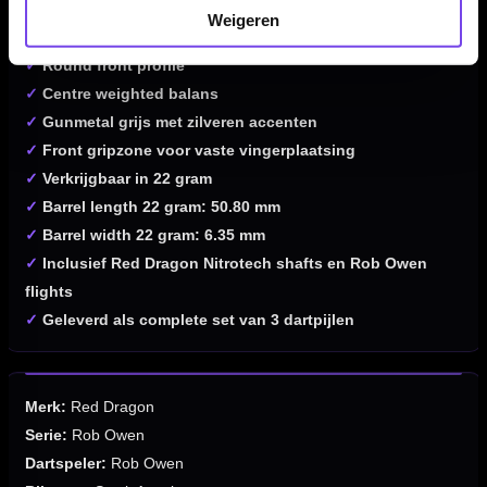
✓
Round grooves en medium knurl grip
Weigeren
✓
Grip level 3/5
✓
Round front profile
✓
Centre weighted balans
✓
Gunmetal grijs met zilveren accenten
✓
Front gripzone voor vaste vingerplaatsing
✓
Verkrijgbaar in 22 gram
✓
Barrel length 22 gram: 50.80 mm
✓
Barrel width 22 gram: 6.35 mm
✓
Inclusief Red Dragon Nitrotech shafts en Rob Owen
flights
✓
Geleverd als complete set van 3 dartpijlen
Merk:
Red Dragon
Serie:
Rob Owen
Dartspeler:
Rob Owen