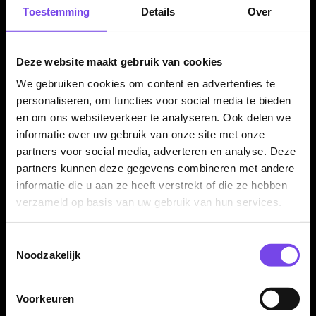
✓
Traditionele zilveren Pure-afwerking
Toestemming
Details
Over
✓
Front weighted profiel voor een directe worp
✓
Specialistisch barrelprofiel met grip-flexibiliteit
✓
Comfortabele grip voor controle en soepele release
Deze website maakt gebruik van cookies
✓
Verkrijgbaar in 21 en 23 gram
We gebruiken cookies om content en advertenties te
✓
Compleet geleverd met Red Dragon Trx shafts en
personaliseren, om functies voor social media te bieden
Hardcore flights
en om ons websiteverkeer te analyseren. Ook delen we
informatie over uw gebruik van onze site met onze
partners voor social media, adverteren en analyse. Deze
Dartpijl Materiaal:
90% Tungsten
partners kunnen deze gegevens combineren met andere
informatie die u aan ze heeft verstrekt of die ze hebben
Dartpijl Gewicht:
21-23 Gram
verzameld op basis van uw gebruik van hun services.
Dartpijl Kleur:
Zilver
Barrel profiel:
Specialist / licht druppelvormig barrelprofiel
Gewichtsverdeling:
Front weighted
Toestemmingsselectie
Noodzakelijk
Grip type:
Buttress groove grip / ringed grip
Grip level:
3/5
Dart Merk:
Red Dragon Darts
Voorkeuren
Dartserie:
Seren 2 Pure