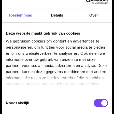
Door de combinatie van ruimte voor twee dartsets, meerdere
accessoirevakken en stevige EVA-bescherming is deze
Ruthless dartcase geschikt voor trainingen,
Toestemming
Details
Over
competitieavonden en toernooien.
Deze website maakt gebruik van cookies
Compact genoeg om mee te nemen
We gebruiken cookies om content en advertenties te
personaliseren, om functies voor social media te bieden
Ondanks de ruime indeling blijft de case praktisch om mee te
en om ons websiteverkeer te analyseren. Ook delen we
nemen in een darttas, sporttas of rugzak. Zo heb je je darts en
informatie over uw gebruik van onze site met onze
belangrijkste accessoires altijd netjes bij elkaar.
partners voor social media, adverteren en analyse. Deze
partners kunnen deze gegevens combineren met andere
informatie die u aan ze heeft verstrekt of die ze hebben
Darts en accessoires niet inbegrepen
verzameld op basis van uw gebruik van hun services.
Dit product bestaat uit de Ruthless Designed EVA Dart Case
Large Black Dragon zelf. Darts, flights, shafts, punten en
Toestemmingsselectie
overige accessoires worden niet meegeleverd en moeten
Noodzakelijk
apart aanwezig zijn of apart worden aangeschaft.