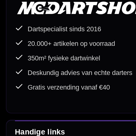
Betaal veilig met
iDEAL / Wero
Sofort
Webwink
is
9.3/10
Copyright © 2016-2026 Mcdartshop.n