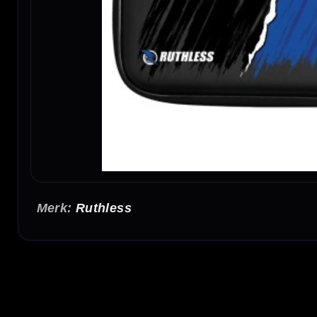
Ruthless
Ruthless Designed EVA Dart Case Large Black RipTorn Black Blu
De Ruthless Designed EVA Dart Case Large Black RipTorn Black Blue is een ruime en s
case heeft een opvallend zwart-blauw RipTorn-design en combineert praktische opberg
Ruimte voor 2 complete dartsets