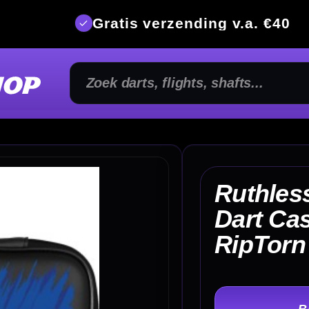
is verzending v.a. €40
350m² fysi
Ruthless Designed EVA
Dart Case Large Black
€ 
RipTorn Black Blue
TER
-