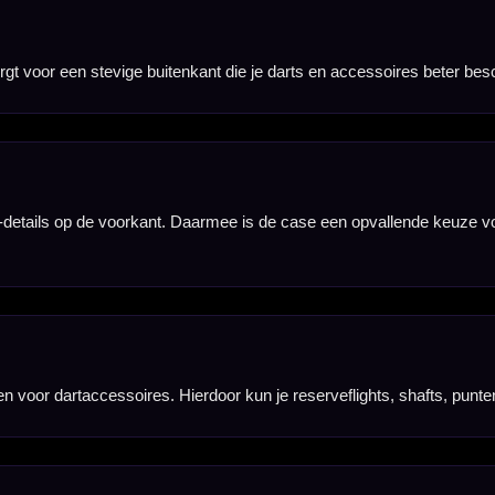
delen. Dit is handig voor bijvoorbeeld flight protectors, puntentools, slijpsteentjes of andere d
ige EVA-bescherming is deze Ruthless dartcase geschikt voor trainingen, competitieavonden en
levertijd bij externe leveranciers enkele dagen langer zijn dan bij standaard voorraadartikelen.
Blue zelf. Darts, flights, shafts, punten en overige accessoires worden niet meegeleverd en mo
Blue