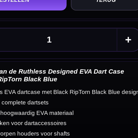
 Case
Blue design
eldingen
n. Deze zwarte