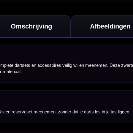
e tas liggen.
rvoer.
uthless-stijl