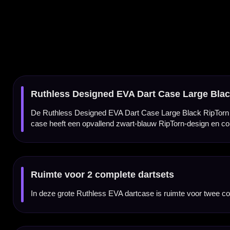
In deze grote Ruthless EVA dartcase is ruimte voor twee complete sets dartpijlen. Daard
Stevig EVA materiaal
De case is gemaakt van hoogwaardig EVA materiaal. Dit zorgt voor een stevige buitenka
Black RipTorn Black Blue design
Deze uitvoering heeft een zwart design met blauwe RipTorn-details op de voorkant. Daar
meenemen.
Meerdere vakken voor accessoires
Naast ruimte voor je dartsets heeft de case meerdere vakken voor dartaccessoires. Hierd
Speciale houders voor shafts
De binnenzijde is voorzien van speciaal ontworpen houders voor shafts. Zo kun je ext