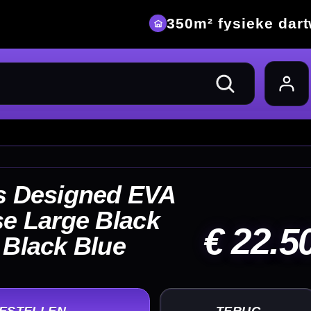
eke dartwinkel
22.50
UG
+