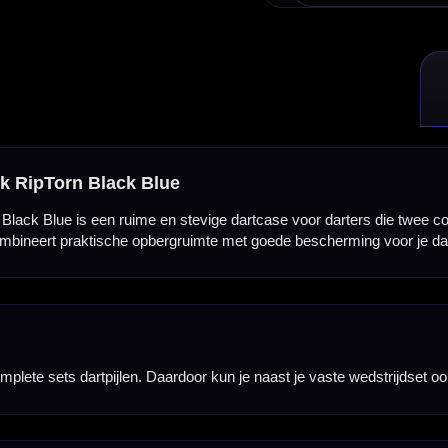
oor kun je naast je vaste wedstrijdset ook een reserveset meenemen, zonder dat je darts los in j
nt die je darts en accessoires beter beschermt tegen stoten, druk en beschadigingen tijdens ve
mee is de case een opvallende keuze voor darters die hun dartmateriaal graag in een sportieve R
oor kun je reserveflights, shafts, punten en kleine onderdelen overzichtelijk bij elkaar houden.
ra shafts netjes meenemen en voorkom je dat losse onderdelen door de case schuiven.