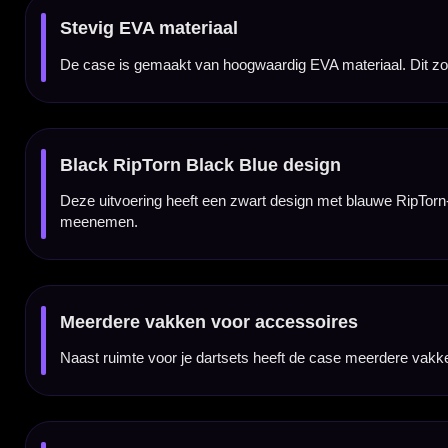
Ritsvak voor losse onderdelen
De case heeft ook een ritsvak voor accessoires met een afwijkende vorm of kleinere onder
Praktisch voor training en wedstrijden
Door de combinatie van ruimte voor twee dartsets, meerdere accessoirevakken en stev
Printed to order
Deze Ruthless case wordt volgens de leverancier op bestelling bedrukt. Daardoor kan de 
Darts en accessoires niet inbegrepen
Dit product bestaat uit de Ruthless Designed EVA Dart Case Large Black RipTorn Black 
aanwezig zijn of apart worden aangeschaft.
Kenmerken van de Ruthless Designed EVA Dart Case Large Black RipTorn Black 