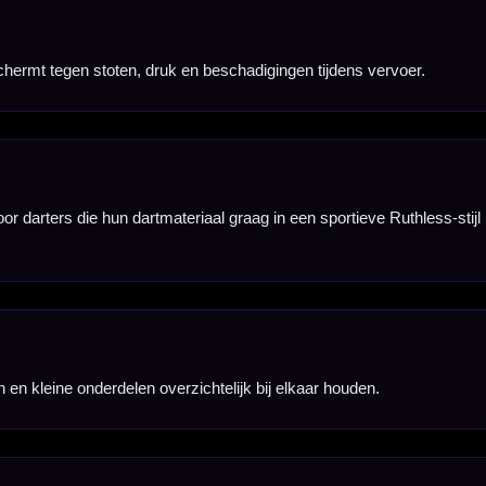
artaccessoires.
 toernooien.
eten apart