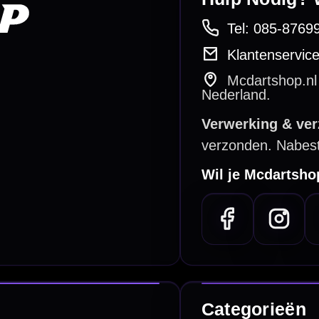
PayPal
Creditcard
Overboeking
Bancontact (BE)
De waardering bij
el Keurmerk Klantbeoordelingen
⭐⭐⭐⭐⭐
gebaseerd op
5641 reviews
.
l | KvK 66339332 |
Algemene voorwaarden
|
Privacy
|
Cookies
powered