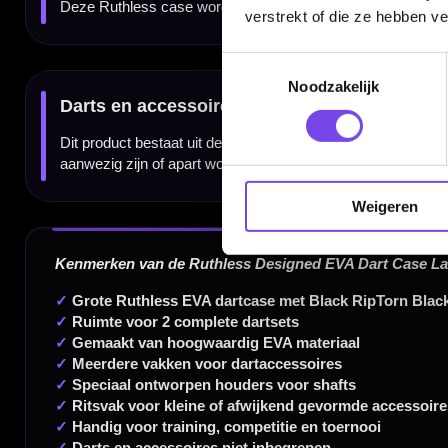
verstrekt of die ze hebben v
Toestemmingsselectie
Dartspecialist sinds 2016
Noodzakelijk
20.000+ artikelen op voorraad
350m² fysieke dartwinkel
Deskundig advies van echte darters
Gratis verzending vanaf €40
Weigeren
Handige links
Contact
Verzendingen
Retouren en Ruilen