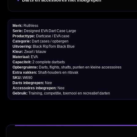
Garantie en Klachten
Betaalmogelijkheden
Order Verwerking
Bedrijfsgegevens
Afstand & Hoogte
Spelregels Darten
Cadeaubonnen
Direct verzonden
Veilig 
20.000+ op voorraad
Betrouw
Deskundig advies
Fysiek
Van echte darters
350m² i