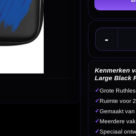
Kenmerken van de Ruthless Designed EVA Dart
Large Black RipTorn Black Blue
✓
Grote Ruthless EVA dartcase met Black RipTorn Black 
✓
Ruimte voor 2 complete dartsets
✓
Gemaakt van hoogwaardig EVA materiaal
✓
Meerdere vakken voor dartaccessoires
✓
Speciaal ontworpen houders voor shafts
Omschrijving
Afbe
e
tevige dartcase voor darters die twee complete dartsets en accessoires veilig willen meeneme
ruimte met goede bescherming voor je dartmateriaal.