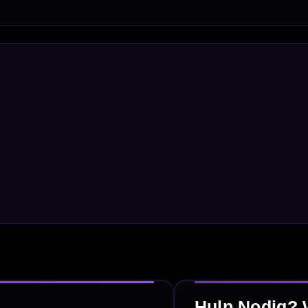
Dart Shirts & Kleding
Mobiele Dartbaan
Complete Sets
Scoreborden
Personaliseren
Dart Accessoires
Surrounds
betalen
Retour & ruilen
bare betaalmethodes
Snel en duidelijk geregeld
e dartwinkel
Gratis verzending
n Steenbergen
Vanaf €40