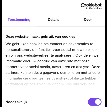
Door de combinatie van ruimte voor twee dartsets, meerdere
accessoirevakken en stevige EVA-bescherming is deze
Ruthless dartcase geschikt voor trainingen,
Toestemming
Details
Over
competitieavonden en toernooien.
Deze website maakt gebruik van cookies
Printed to order
We gebruiken cookies om content en advertenties te
Deze Ruthless case wordt volgens de leverancier op bestelling
personaliseren, om functies voor social media te bieden
en om ons websiteverkeer te analyseren. Ook delen we
bedrukt. Daardoor kan de levertijd bij externe leveranciers
informatie over uw gebruik van onze site met onze
enkele dagen langer zijn dan bij standaard voorraadartikelen.
partners voor social media, adverteren en analyse. Deze
partners kunnen deze gegevens combineren met andere
informatie die u aan ze heeft verstrekt of die ze hebben
Darts en accessoires niet inbegrepen
verzameld op basis van uw gebruik van hun services.
Dit product bestaat uit de Ruthless Designed EVA Dart Case
Large Black RipTorn Black Grey zelf. Darts, flights, shafts,
Toestemmingsselectie
punten en overige accessoires worden niet meegeleverd en
Noodzakelijk
moeten apart aanwezig zijn of apart worden aangeschaft.