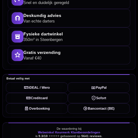
Snel en duidelijk geregeld
Deskundig advies
Van echte darters
Fysieke dartwinkel
350m² in Steenbergen
Gratis verzending
Vanaf €40
Betaal veilig met
iDEAL / Wero
PayPal
Creditcard
Sofort
Overboeking
Bancontact (BE)
De waardering bij
Webwinkel Keurmerk Klantbeoordelingen
is
9.3/10
⭐⭐⭐⭐⭐
gebaseerd op
5641 reviews
.