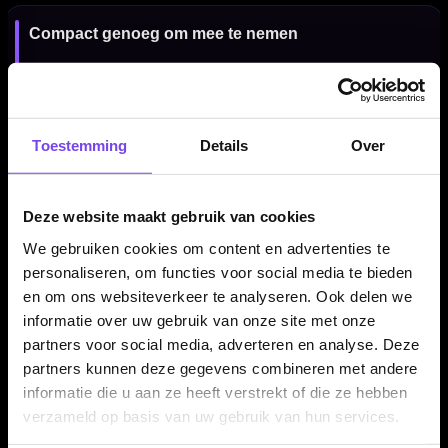
Compact genoeg om mee te nemen
Ondanks de ruime indeling blijft de case praktisch om mee te
nemen in een darttas, sporttas of rugzak. Zo heb je je darts en
belangrijkste accessoires altijd netjes bij elkaar.
Toestemming
Details
Over
Printed to order
Deze website maakt gebruik van cookies
Deze Ruthless case wordt volgens de leverancier op bestelling
We gebruiken cookies om content en advertenties te
bedrukt. Daardoor kan de levertijd bij externe leveranciers
personaliseren, om functies voor social media te bieden
enkele dagen langer zijn dan bij standaard voorraadartikelen.
en om ons websiteverkeer te analyseren. Ook delen we
informatie over uw gebruik van onze site met onze
partners voor social media, adverteren en analyse. Deze
Darts en accessoires niet inbegrepen
partners kunnen deze gegevens combineren met andere
informatie die u aan ze heeft verstrekt of die ze hebben
Dit product bestaat uit de Ruthless Pride Ruthless And Proud
verzameld op basis van uw gebruik van hun services.
Rainbow Logo EVA Dartcase zelf. Darts, flights, shafts, punten
en overige accessoires worden niet meegeleverd en moeten