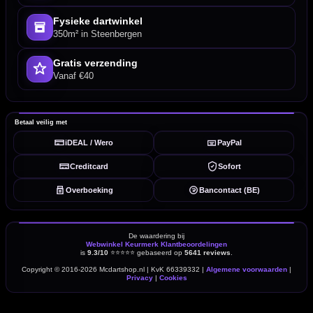
Fysieke dartwinkel
350m² in Steenbergen
Gratis verzending
Vanaf €40
Betaal veilig met
iDEAL / Wero
PayPal
Creditcard
Sofort
Overboeking
Bancontact (BE)
De waardering bij
Webwinkel Keurmerk Klantbeoordelingen
is
9.3/10
⭐⭐⭐⭐⭐
gebaseerd op
5641 reviews
.
Copyright © 2016-2026 Mcdartshop.nl | KvK 66339332 |
Algemene voorwaarden
|
Privacy
|
Cookies
powered by 123webshop.nl