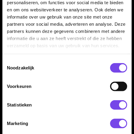
personaliseren, om functies voor social media te bieden
makkelijk om met meerdere spelers af te wisselen.
en om ons websiteverkeer te analyseren. Ook delen we
informatie over uw gebruik van onze site met onze
partners voor social media, adverteren en analyse. Deze
Complete introductie in softtip darts
partners kunnen deze gegevens combineren met andere
Deze Ruthless set bevat de belangrijkste onderdelen om
informatie die u aan ze heeft verstrekt of die ze hebben
direct kennis te maken met softtip darts. Je krijgt het
verzameld op basis van uw gebruik van hun services.
elektronische dartbord, cabinet en 12 softtip darts in één
complete set.
Toestemmingsselectie
Noodzakelijk
Voor thuis, gamekamer en hobbyruimte
Voorkeuren
De Ruthless R500 Electronic Dartboard Cabinet past goed in
een gamekamer, hobbyruimte, mancave, garage of
Statistieken
recreatieve ruimte. Door het cabinet oogt de set netter dan
een los elektronisch dartbord.
Marketing