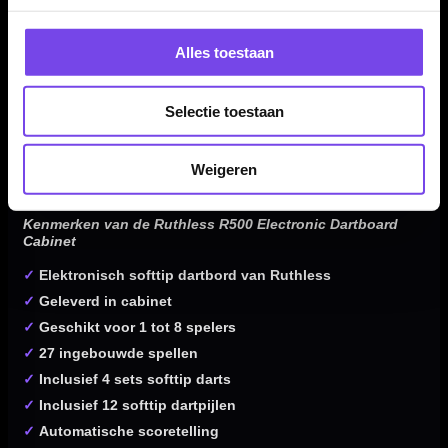
Voor spelers die makkelijk willen starten
De Ruthless R500 Electronic Dartboard Cabinet is vooral
Alles toestaan
geschikt voor spelers die een complete softtip dartset zoeken
zonder losse onderdelen te hoeven samenstellen. Een
Selectie toestaan
praktische keuze voor recreatief darten met automatische
scoretelling.
Weigeren
Kenmerken van de Ruthless R500 Electronic Dartboard
Cabinet
✓
Elektronisch softtip dartbord van Ruthless
✓
Geleverd in cabinet
✓
Geschikt voor 1 tot 8 spelers
✓
27 ingebouwde spellen
✓
Inclusief 4 sets softtip darts
✓
Inclusief 12 softtip dartpijlen
✓
Automatische scoretelling