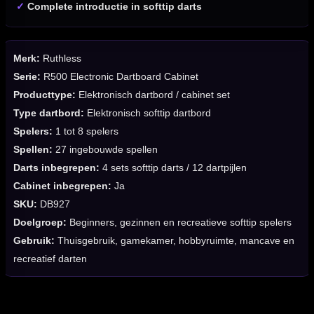
✓
Complete introductie in softtip darts
Merk:
Ruthless
Serie:
R500 Electronic Dartboard Cabinet
Producttype:
Elektronisch dartbord / cabinet set
Type dartbord:
Elektronisch softtip dartbord
Spelers:
1 tot 8 spelers
Spellen:
27 ingebouwde spellen
Darts inbegrepen:
4 sets softtip darts / 12 dartpijlen
Cabinet inbegrepen:
Ja
SKU:
DB927
Doelgroep:
Beginners, gezinnen en recreatieve softtip spelers
Gebruik:
Thuisgebruik, gamekamer, hobbyruimte, mancave en
recreatief darten