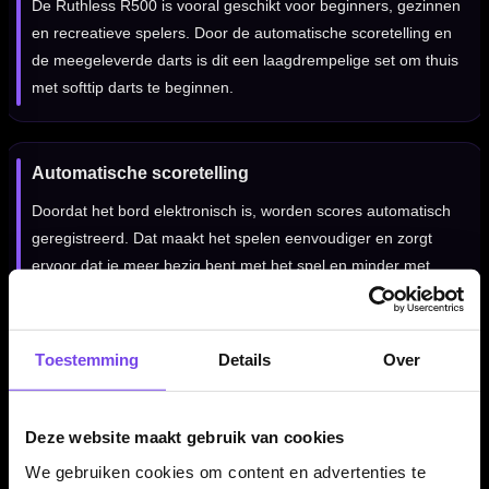
De Ruthless R500 is vooral geschikt voor beginners, gezinnen
en recreatieve spelers. Door de automatische scoretelling en
de meegeleverde darts is dit een laagdrempelige set om thuis
met softtip darts te beginnen.
Automatische scoretelling
Doordat het bord elektronisch is, worden scores automatisch
geregistreerd. Dat maakt het spelen eenvoudiger en zorgt
ervoor dat je meer bezig bent met het spel en minder met
rekenen of noteren.
Toestemming
Details
Over
Leuk voor gezinnen en groepen
Met ondersteuning voor meerdere spelers en verschillende
Deze website maakt gebruik van cookies
spellen is deze set ideaal voor gezellige avonden met familie
of vrienden. De 4 meegeleverde sets darts maken het
We gebruiken cookies om content en advertenties te