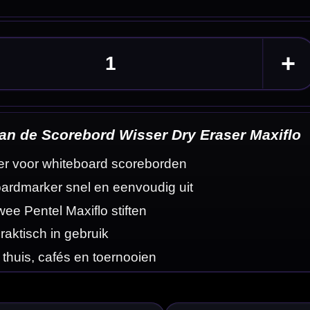
 Maxiflo
eldingen
wijder je
he ontwerp is