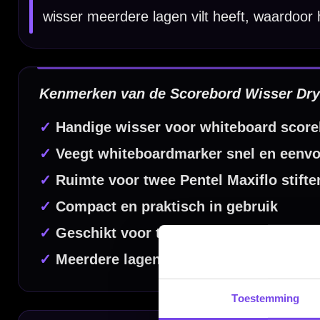
Compatibiliteit:
Pentel Maxiflo markers
Capaciteit:
Plaats voor 2 stiften
Gebruik:
Wissen van whiteboardmarker
Dartspecialist sinds 2016
20.000+ artikelen op voorraad
350m² fysieke dartwinkel
Deskundig advies van echte darters
Gratis verzending vanaf €40
Toestemming