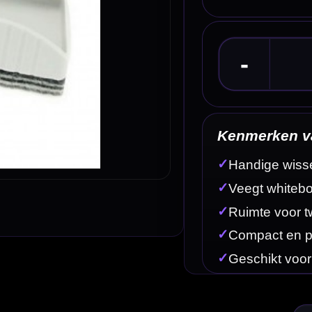
Kenmerken van de Scorebord Wisser Dry Eraser
✓
Handige wisser voor whiteboard scoreborden
✓
Veegt whiteboardmarker snel en eenvoudig uit
✓
Ruimte voor twee Pentel Maxiflo stiften
✓
Compact en praktisch in gebruik
✓
Geschikt voor thuis, cafés en toernooien
Omschrijving
Afbe
n die een whiteboard scorebord gebruikt. Met deze handige wisser ver
er klaar is voor de volgende leg of set. Door het compacte en praktisc
oien.