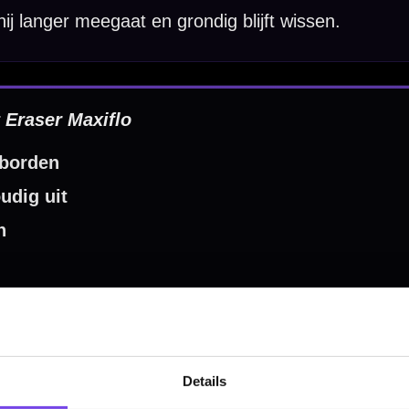
Hulp Nodig? Wij helpen graag!
Tel: 085-8769938
Klantenservice@mcdartshop.nl
Mcdartshop.nl Graaf Hendrikstraat 5A1, 4651TB Stee
Nederland.
Verwerking & verzending:
Op voorraad: direct verwerkt 
verzonden. Nabestelling: afhankelijk van leverancier.
Wil je Mcdartshop.nl volgen?
Details