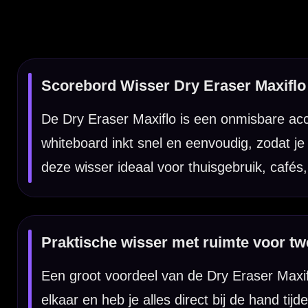
Een groot voordeel van de Dry Eraser Maxiflo is dat er twee Pent
elkaar en heb je alles direct bij de hand tijdens het schrijven 
wisser meerdere lagen vilt heeft, waardoor hij langer meegaat en
Kenmerken van de Scorebord Wisser Dry Eraser Maxiflo
✓
Handige wisser voor whiteboard scoreborden
✓
Veegt whiteboardmarker snel en eenvoudig uit
✓
Ruimte voor twee Pentel Maxiflo stiften
✓
Compact en praktisch in gebruik
✓
Geschikt voor thuis, cafés en toernooien
✓
Meerdere lagen vilt voor langere levensduur
Product type:
Scorebord wisser / dry eraser
Geschikt voor:
Whiteboard scoreborden