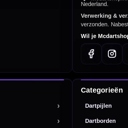
betalen
Retour & ruilen
bare betaalmethodes
Snel en duidelijk geregeld
e dartwinkel
Gratis verzending
n Steenbergen
Vanaf €40
PayPal
Creditcard
Overboeking
Bancontact (BE)
De waardering bij
el Keurmerk Klantbeoordelingen
⭐⭐⭐⭐⭐
gebaseerd op
5641 reviews
.
l | KvK 66339332 |
Algemene voorwaarden
|
Privacy
|
Cookies