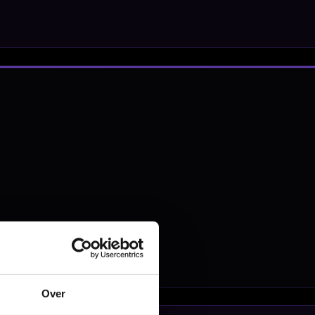
nbergen,
en
Over