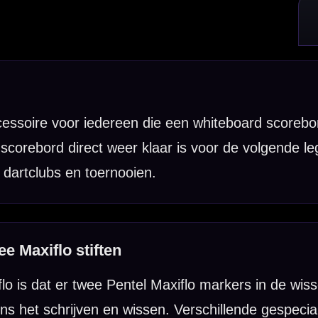
el Maxiflo markers in de wisser passen. Zo houd je wisser en stiften ne
en wissen. Verschillende gespecialiseerde dartshops vermelden bovendien
 grondig blijft wissen.