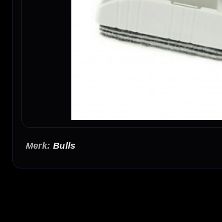
Bulls
Scorebord Wisser Dry Eraser Maxiflo
De Dry Eraser Maxiflo is een onmisbare accessoire voor iederee
whiteboard inkt snel en eenvoudig, zodat je scorebord direct we
deze wisser ideaal voor thuisgebruik, cafés, dartclubs en toerno
Praktische wisser met ruimte voor twee Maxiflo stiften