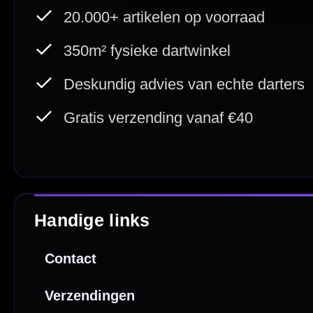
Direct verzonden
Veilig 
20.000+ op voorraad
Betrouw
Deskundig advies
Fysiek
Van echte darters
350m² i
Betaal veilig met
iDEAL / Wero
Sofort
Webwink
is
9.3/10
Copyright © 2016-2026 Mcdartshop.n