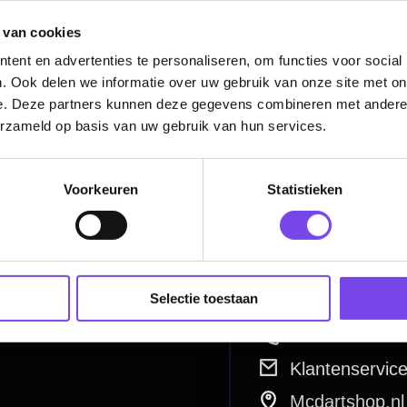
Categorieën
 van cookies
ent en advertenties te personaliseren, om functies voor social
Dartpijlen
. Ook delen we informatie over uw gebruik van onze site met on
Dartborden
e. Deze partners kunnen deze gegevens combineren met andere i
erzameld op basis van uw gebruik van hun services.
Soft Tip Darts
Dart Shirts & Kleding
Voorkeuren
Statistieken
Mobiele Dartbaan
Complete Sets
Scoreborden
Selectie toestaan
Personaliseren
Dart Accessoires
Surrounds