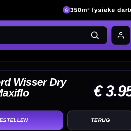
eke dartwinkel
 3.95
UG
+