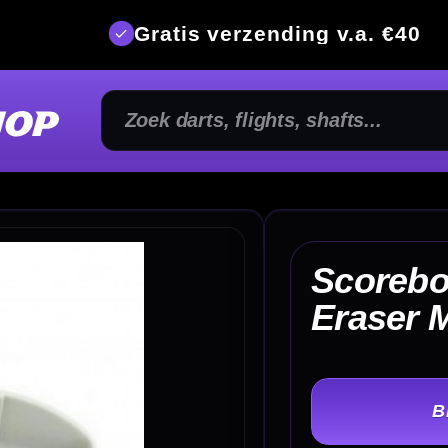
is verzending v.a. €40
350m² fysi
Scorebord Wisser Dry
€
Eraser Maxiflo
TER
-