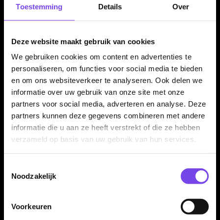
Toestemming
Details
Over
✓
Shark grip met fijne inkepingen voor controle en
houvast
✓
Geschikt voor spelers die een stabiele en veelzijdige
Deze website maakt gebruik van cookies
dart zoeken
We gebruiken cookies om content en advertenties te
✓
Verkrijgbaar in 23 en 25 gram
personaliseren, om functies voor social media te bieden
✓
Compleet geleverd met Bull's shafts en Shark flights
en om ons websiteverkeer te analyseren. Ook delen we
informatie over uw gebruik van onze site met onze
partners voor social media, adverteren en analyse. Deze
Dartpijl Materiaal:
90% Tungsten
partners kunnen deze gegevens combineren met andere
Dartpijl Gewicht:
23-25 Gram
informatie die u aan ze heeft verstrekt of die ze hebben
Dartpijl Kleur:
Zwart
verzameld op basis van uw gebruik van hun services.
Barrel profiel:
Rechte barrel
Grip type:
Shark grip met fijne inkepingen
Toestemmingsselectie
Noodzakelijk
Grip zone:
Over de barrel verdeeld
Dart Merk:
Bull's Darts
Dartserie:
Shark Pro Black 90%
Voorkeuren
Dart type:
Steeltip dartpijlen