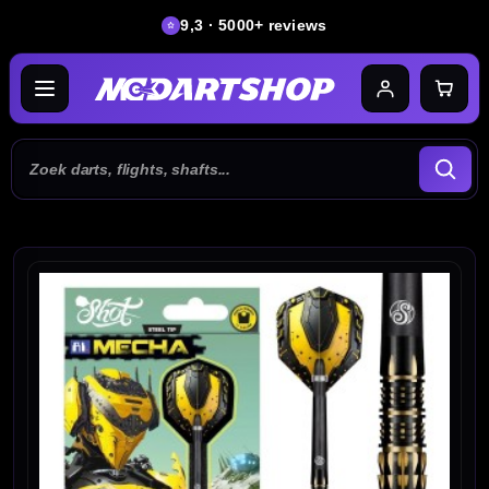
9,3 · 5000+ reviews