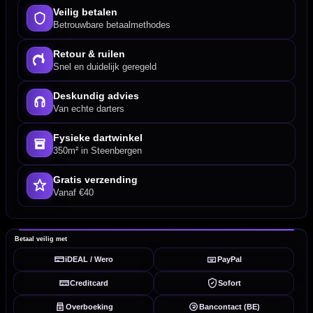
Veilig betalen
Betrouwbare betaalmethodes
Retour & ruilen
Snel en duidelijk geregeld
Deskundig advies
Van echte darters
Fysieke dartwinkel
350m² in Steenbergen
Gratis verzending
Vanaf €40
Betaal veilig met
iDEAL / Wero
PayPal
Creditcard
Sofort
Overboeking
Bancontact (BE)