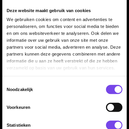
Verkrijgbaar in 22, 23, 24 en 25 gram
Deze website maakt gebruik van cookies
De Shot AI Mecha 90% dartpijlen zijn verkrijgbaar in 22, 23, 24
We gebruiken cookies om content en advertenties te
en 25 gram. De barrelafmetingen lopen per gewicht licht op,
personaliseren, om functies voor social media te bieden
zodat je kunt kiezen voor de uitvoering die het beste past bij
en om ons websiteverkeer te analyseren. Ook delen we
jouw grip, worp en gewenste barrelgevoel.
informatie over uw gebruik van onze site met onze
partners voor social media, adverteren en analyse. Deze
partners kunnen deze gegevens combineren met andere
Compleet geleverd met Koi Carbon shafts en No. 6
informatie die u aan ze heeft verstrekt of die ze hebben
flights
verzameld op basis van uw gebruik van hun services.
De Shot AI Mecha 90% dartpijlen worden geleverd als
Toestemmingsselectie
complete set van drie dartpijlen, inclusief Koi Carbon shafts
Noodzakelijk
Inbetween, AI Mecha Small Standard flights en 35 mm steel tip
points.
Voorkeuren
Kenmerken van de Shot AI Mecha 90% Dartpijlen
Statistieken