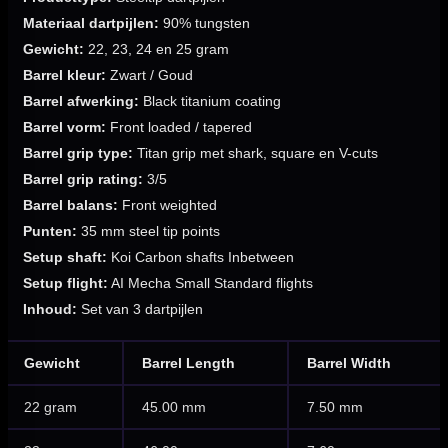
Materiaal dartpijlen:
90% tungsten
Gewicht:
22, 23, 24 en 25 gram
Barrel kleur:
Zwart / Goud
Barrel afwerking:
Black titanium coating
Barrel vorm:
Front loaded / tapered
Barrel grip type:
Titan grip met shark, square en V-cuts
Barrel grip rating:
3/5
Barrel balans:
Front weighted
Punten:
35 mm steel tip points
Setup shaft:
Koi Carbon shafts Inbetween
Setup flight:
AI Mecha Small Standard flights
Inhoud:
Set van 3 dartpijlen
Gewicht
Barrel Length
Barrel Width
22 gram
45.00 mm
7.50 mm