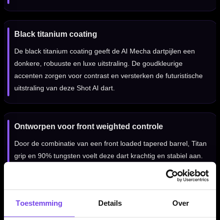
Black titanium coating
De black titanium coating geeft de AI Mecha dartpijlen een
donkere, robuuste en luxe uitstraling. De goudkleurige
accenten zorgen voor contrast en versterken de futuristische
uitstraling van deze Shot AI dart.
Ontworpen voor front weighted controle
Door de combinatie van een front loaded tapered barrel, Titan
grip en 90% tungsten voelt deze dart krachtig en stabiel aan.
Dat maakt de set geschikt voor darters die een stevige
voorkant, duidelijke grip en een gecontroleerde release
belangrijk vinden.
Toestemming
Details
Over