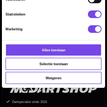
Inhoud:
Set van 3 dartpijlen inclusief Shot! Carbon shafts en
Shot! Alchemy Auro No. 6 flights
Statistieken
Gewicht
Barrel Length
Barrel Width
Marketing
23 gram
50,00 mm
7,00 mm
24 gram
50,00 mm
7,10 mm
Alles toestaan
25 gram
51,00 mm
7,20 mm
Selectie toestaan
Weigeren
Dartspecialist sinds 2016