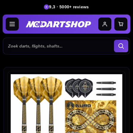
9,3 · 5000+ reviews