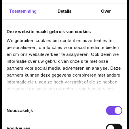
✓
Torpedo barrel met tapered nose
Toestemming
Details
Over
✓
Milled grip en ringed grip voor veel controle
✓
Grip level 3.5/5
✓
Verkrijgbaar in 23, 24 en 25 gram
Deze website maakt gebruik van cookies
✓
Compleet geleverd met Shot! shafts en Shot! flights
We gebruiken cookies om content en advertenties te
personaliseren, om functies voor social media te bieden
en om ons websiteverkeer te analyseren. Ook delen we
Dartpijl Materiaal:
95% Tungsten
informatie over uw gebruik van onze site met onze
Dartpijl Gewicht:
23-24-25 Gram
partners voor social media, adverteren en analyse. Deze
partners kunnen deze gegevens combineren met andere
Dartpijl Kleur:
Goud / Zilver / Zwart
informatie die u aan ze heeft verstrekt of die ze hebben
Barrel profiel:
Torpedo
verzameld op basis van uw gebruik van hun services.
Neus:
Tapered nose
Gewichtsverdeling:
Centre weighted
Toestemmingsselectie
Grip type:
Milled grip / ringed grip
Noodzakelijk
Grip level:
3.5/5
Dart Merk:
Shot! Darts
Dartserie:
Alchemy Auro
Voorkeuren