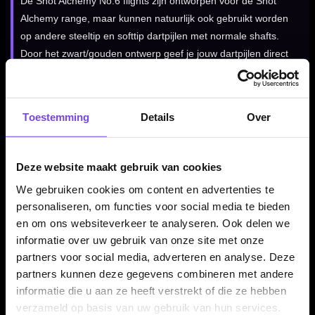
De Shot Alchemy No.6 flights zijn ontworpen voor de Shot
Alchemy range, maar kunnen natuurlijk ook gebruikt worden
op andere steeltip en softtip dartpijlen met normale shafts.
Door het zwart/gouden ontwerp geef je jouw dartpijlen direct
een strakke en hoogwaardige afwerking.
Toestemming
Details
Over
Shot Alchemy No.6 Flights per set van 3 stuks
De Shot Alchemy No.6 Flights worden geleverd per set van
Deze website maakt gebruik van cookies
drie stuks. Daarmee heb je direct genoeg flights voor één
complete set dartpijlen. Een goede keuze wanneer je je
We gebruiken cookies om content en advertenties te
huidige flights wilt vervangen of je Alchemy setup compleet wilt
personaliseren, om functies voor social media te bieden
maken met originele Shot flights.
en om ons websiteverkeer te analyseren. Ook delen we
informatie over uw gebruik van onze site met onze
partners voor social media, adverteren en analyse. Deze
partners kunnen deze gegevens combineren met andere
Kenmerken van de Shot Alchemy No.6 Flights
informatie die u aan ze heeft verstrekt of die ze hebben
✓
Originele Shot dart flights
verzameld op basis van uw gebruik van hun services.