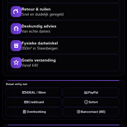
Retour & ruilen
Snel en duidelijk geregeld
Deskundig advies
Van echte darters
Fysieke dartwinkel
350m² in Steenbergen
Gratis verzending
Vanaf €40
Betaal veilig met
iDEAL / Wero
PayPal
Creditcard
Sofort
Overboeking
Bancontact (BE)