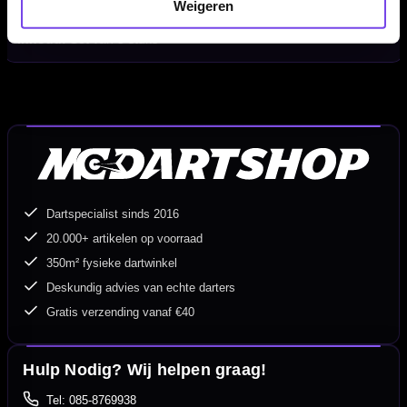
Weigeren
Geschikt voor:
Steeltip en softtip dartpijlen met normale shafts
Inhoud:
Set van 3 stuks
Dartspecialist sinds 2016
20.000+ artikelen op voorraad
350m² fysieke dartwinkel
Deskundig advies van echte darters
Gratis verzending vanaf €40
Hulp Nodig? Wij helpen graag!
Tel: 085-8769938