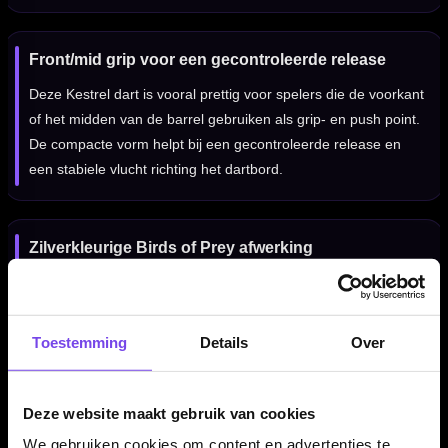
Front/mid grip voor een gecontroleerde release
Deze Kestrel dart is vooral prettig voor spelers die de voorkant
of het midden van de barrel gebruiken als grip- en push point.
De compacte vorm helpt bij een gecontroleerde release en
een stabiele vlucht richting het dartbord.
Zilverkleurige Birds of Prey afwerking
De zilverkleurige afwerking geeft de Shot Birds of Prey Kestrel
80% een strakke en technische uitstraling. De gripzones
komen duidelijk naar voren en sluiten goed aan bij het
Toestemming
Details
Over
roofvogelthema van de Birds of Prey-serie.
Deze website maakt gebruik van cookies
Verkrijgbaar in 23, 24, 25 en 27 gram
We gebruiken cookies om content en advertenties te