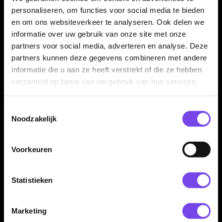
personaliseren, om functies voor social media te bieden
De Shot Birds of Prey Kestrel 80% dartpijlen zijn verkrijgbaar
en om ons websiteverkeer te analyseren. Ook delen we
in 23, 24, 25 en 27 gram. De barrelafmetingen verschillen per
informatie over uw gebruik van onze site met onze
gewicht, zodat je kunt kiezen voor de uitvoering die het beste
partners voor social media, adverteren en analyse. Deze
bij jouw worp en gripvoorkeur past.
partners kunnen deze gegevens combineren met andere
informatie die u aan ze heeft verstrekt of die ze hebben
verzameld op basis van uw gebruik van hun services.
Compleet geleverd met Shot shafts en flights
De Shot Birds of Prey Kestrel 80% dartpijlen worden geleverd
Toestemmingsselectie
als complete set van drie dartpijlen, inclusief Shot shafts en
Noodzakelijk
Shot Birds of Prey flights. Daardoor kun je direct spelen met
een complete Shot Kestrel setup.
Voorkeuren
Kenmerken van de Shot Birds of Prey Kestrel 80%
Statistieken
Dartpijlen
✓
Steeltip darts uit de Shot Birds of Prey-serie
Marketing
✓
Geïnspireerd op de snelheid en precisie van de