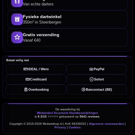
Van echte darters
Fysieke dartwinkel
350m² in Steenbergen
Gratis verzending
Vanaf €40
Betaal veilig met
iDEAL / Wero
PayPal
Creditcard
Sofort
Overboeking
Bancontact (BE)
De waardering bij
Webwinkel Keurmerk Klantbeoordelingen
is
9.3/10
⭐⭐⭐⭐⭐
gebaseerd op
5641 reviews
.
Copyright © 2016-2026 Mcdartshop.nl | KvK 66339332 |
Algemene voorwaarden
|
Privacy
|
Cookies