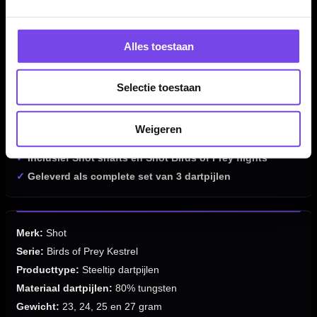
torenvalk
✓
Gemaakt van 80% tungsten
Alles toestaan
✓
Bomb style barrel voor een compact en stabiel gevoel
✓
Ring grip aan de bolle voorzijde
✓
Razor grip in het middengedeelte
Selectie toestaan
✓
Drie verschillende gripbewerkingen voor extra controle
✓
Geschikt voor front- en mid-grippers
Weigeren
✓
Verkrijgbaar in 23, 24, 25 en 27 gram
✓
Inclusief Shot shafts en Shot Birds of Prey flights
✓
Geleverd als complete set van 3 dartpijlen
Merk:
Shot
Serie:
Birds of Prey Kestrel
Producttype:
Steeltip dartpijlen
Materiaal dartpijlen:
80% tungsten
Gewicht:
23, 24, 25 en 27 gram