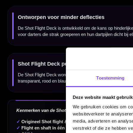
Systeem:
Flight en shaft in één geheel
Beschikbare lengtes:
Short / Inbetween / Medium
Geschikt voor:
Steeltip en softtip dartpijlen met standaard 2BA schroefdraad
Inhoud:
Set van 3 stuks
Dartspecialist sinds 2016
20.000+ artikelen op voorraad
Toestemming
350m² fysieke dartwinkel
Deskundig advies van echte darters
Deze website maakt gebruik
Gratis verzending vanaf €40
We gebruiken cookies om cont
websiteverkeer te analyseren
media, adverteren en analys
verstrekt of die ze hebben v