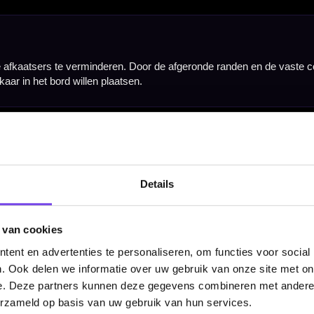
Hulp Nodig? Wij helpen graag!
Tel: 085-8769938
Klantenservice@mcdartshop.nl
Mcdartshop.nl Graaf Hendrikstraat 5A1, 4651TB Stee
Nederland.
Details
Verwerking & verzending:
Op voorraad: direct verwerkt 
verzonden. Nabestelling: afhankelijk van leverancier.
Wil je Mcdartshop.nl volgen?
 van cookies
ent en advertenties te personaliseren, om functies voor social
. Ook delen we informatie over uw gebruik van onze site met on
e. Deze partners kunnen deze gegevens combineren met andere i
erzameld op basis van uw gebruik van hun services.