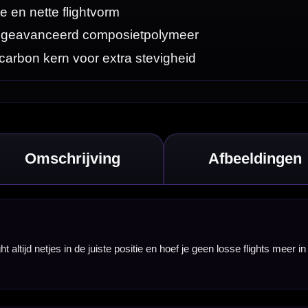
flights meer in een
 Je schroeft het
 zorgt voor een
uik. De