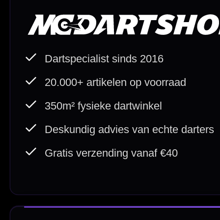
Direct verzonden
Veilig 
20.000+ op voorraad
Betrouw
Deskundig advies
Fysiek
Van echte darters
350m² i
Betaal veilig met
iDEAL / Wero
Sofort
Webwink
is
9.3/10
Copyright © 2016-2026 Mcdartshop.n