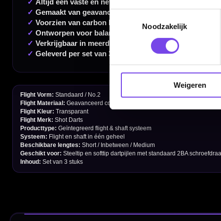
Handige links
Toestemmingsselectie
Contact
Noodzakelijk
Verzendingen
Retouren en Ruilen
Garantie en Klachten
Weigeren
Betaalmogelijkheden
Order Verwerking
Bedrijfsgegevens
Afstand & Hoogte
Spelregels Darten
Cadeaubonnen