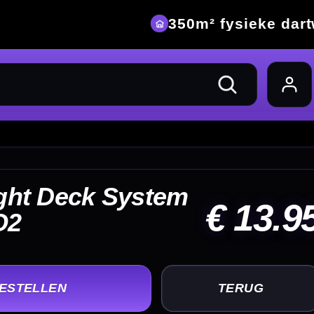
eke dartwinkel
13.95
UG
+