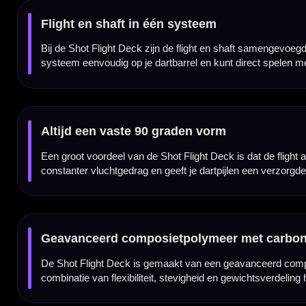
De Shot Flight Deck is ontwikkeld om de kans op hinderlijke afkaatsers te verminderen. 
voor darters die strak groeperen en hun dartpijlen dicht bij elkaar in het bord willen plaat
Shot Flight Deck per set van 3 stuks
De Shot Flight Deck wordt geleverd per set van drie stuks. Daarmee heb je direct genoe
transparant, rood en blauw, zodat je eenvoudig een uitvoering kiest die past bij jouw dar
Kenmerken van de Shot Flight Deck
✓
Origineel Shot flight & shaft systeem
✓
Flight en shaft in één geïntegreerd onderdeel
✓
Altijd een vaste en nette flightvorm
✓
Gemaakt van geavanceerd composietpolymeer
✓
Voorzien van carbon kern voor extra stevigheid
✓
Ontworpen voor balans, controle en minder deflecties
✓
Verkrijgbaar in meerdere kleuren en lengtes
✓
Geleverd per set van 3 stuks
Flight Vorm:
Standaard / No.2
Flight Materiaal:
Geavanceerd composietpolymeer met carbon kern
Flight Kleur:
Transparant
Flight Merk:
Shot Darts
Producttype:
Geïntegreerd flight & shaft systeem