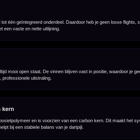
Door de afgeronde randen en de vaste constructie kunnen darts netter langs elkaar vallen. Dit is 
sen.
g voor één complete set dartpijlen. De Flight Deck is verkrijgbaar in meerdere kleuren, waaronde
tsetup.