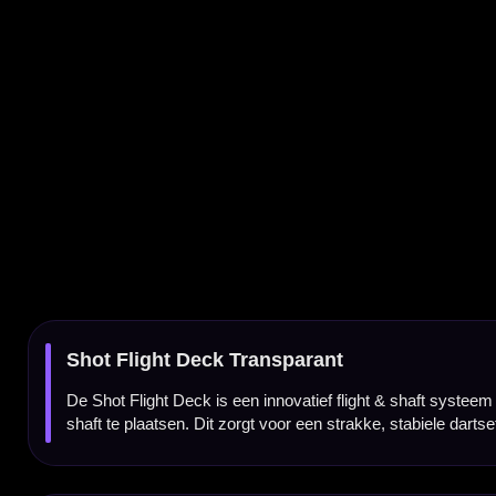
De Shot Flight Deck is een innovatief flight & shaft systeem waarbij de flight en shaft uit 
shaft te plaatsen. Dit zorgt voor een strakke, stabiele dartsetup en een consistente vluch
Flight en shaft in één systeem
Bij de Shot Flight Deck zijn de flight en shaft samengevoegd tot één geïntegreerd onder
systeem eenvoudig op je dartbarrel en kunt direct spelen met een vaste en nette uitlijni
Altijd een vaste 90 graden vorm
Een groot voordeel van de Shot Flight Deck is dat de flight altijd mooi open staat. De vi
constanter vluchtgedrag en geeft je dartpijlen een verzorgde, professionele uitstraling.
Geavanceerd composietpolymeer met carbon kern
De Shot Flight Deck is gemaakt van een geavanceerd composietpolymeer en is voorzien
combinatie van flexibiliteit, stevigheid en gewichtsverdeling helpt bij een stabiele balans v
Ontworpen voor minder deflecties