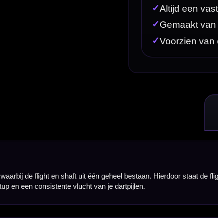
één geheel bestaan. Hierdoor staat de flight altijd netjes in de juiste positie en hoef je geen losse 
t van je dartpijlen.
deel. Daardoor heb je geen losse flights, shafts of ringetjes nodig om je setup compleet te maken.
ng.
nnen blijven vast in positie, waardoor je geen last hebt van gevouwen of scheefstaande flights. Dit
 van een carbon kern. Dit maakt het systeem stevig, vormvast en geschikt voor langdurig gebr
an je dartpijl.