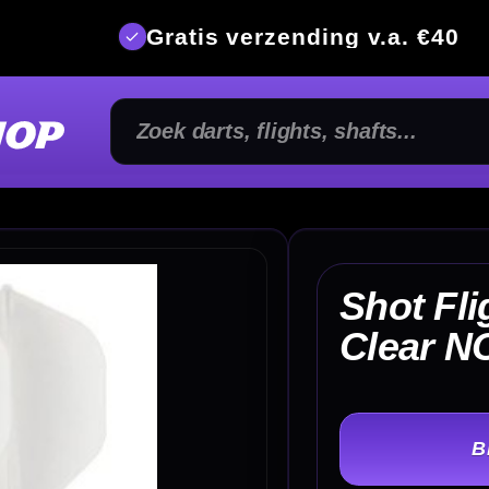
is verzending v.a. €40
350m² fysi
Shot Flight Deck System
€ 
Clear NO2
TER
-
Lengte: