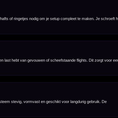
vooral prettig
r zwart, wit,