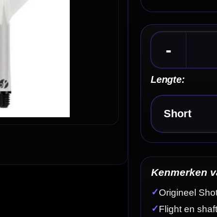
Kies een optie
Kenmerken van de Shot Flight Deck
✓
Origineel Shot flight & shaft systeem
✓
Flight en shaft in één geïntegreerd onderdeel
✓
Altijd een vaste en nette flightvorm
✓
Gemaakt van geavanceerd composietpolymeer
✓
Voorzien van carbon kern voor extra stevigheid
Omschrijving
Afbe