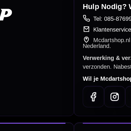
betalen
Retour & ruilen
bare betaalmethodes
Snel en duidelijk geregeld
e dartwinkel
Gratis verzending
n Steenbergen
Vanaf €40
PayPal
Creditcard
Overboeking
Bancontact (BE)
De waardering bij
el Keurmerk Klantbeoordelingen
⭐⭐⭐⭐⭐
gebaseerd op
5641 reviews
.
l | KvK 66339332 |
Algemene voorwaarden
|
Privacy
|
Cookies
powered