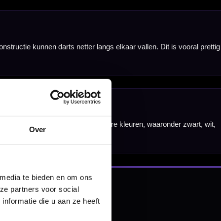
nbergen,
Over
en
 media te bieden en om ons
ze partners voor social
nformatie die u aan ze heeft