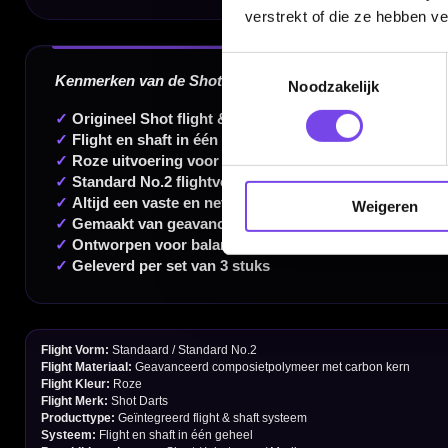
verstrekt of die ze hebben v
Gratis verzending vanaf €40
Toestemmingsselectie
Noodzakelijk
Handige links
Contact
Weigeren
Verzendingen
Retouren en Ruilen
Garantie en Klachten
Betaalmogelijkheden
Order Verwerking
Bedrijfsgegevens
Afstand & Hoogte