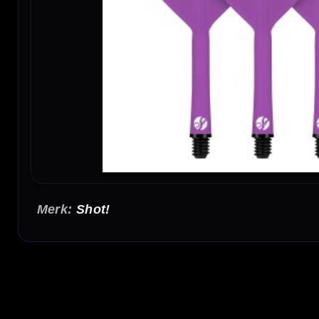
Shot!
Shot Flight Deck System Pink No2