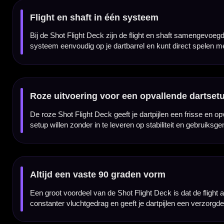
De Shot Flight Deck is gemaakt van een geavanceerd composietpolymeer en is voorzien
combinatie van flexibiliteit, stevigheid en gewichtsverdeling helpt bij een stabiele balans v
Ontworpen voor minder deflecties
De Shot Flight Deck is ontwikkeld om de kans op hinderlijke afkaatsers te verminderen. 
voor darters die strak groeperen en hun dartpijlen dicht bij elkaar in het bord willen plaat
Shot Flight Deck System Pink per set van 3 stuks
De Shot Flight Deck System Pink No2 wordt geleverd per set van drie stuks. Daarmee he
zodat je de setup kunt afstemmen op jouw worp en speelstijl.
Kenmerken van de Shot Flight Deck System Pink No2
✓
Origineel Shot flight & shaft systeem
✓
Flight en shaft in één geïntegreerd onderdeel
✓
Roze uitvoering voor een opvallende dartsetup
✓
Standard No.2 flightvorm
✓
Altijd een vaste en nette flightvorm
✓
Gemaakt van geavanceerd composietpolymeer met carbon kern
✓
Ontworpen voor balans, controle en minder deflecties
✓
Geleverd per set van 3 stuks