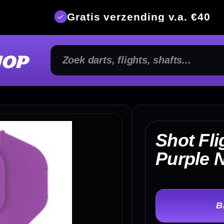
is verzending v.a. €40
350m² fysi
Shot Flight Deck System
€ 
Purple NO2
TER
-
Lengte :