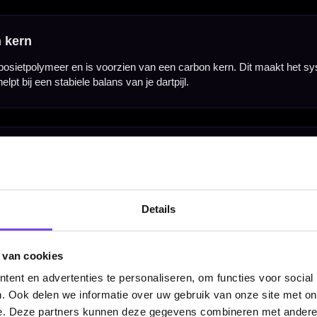
Hulp Nodig? Wij helpen graag!
Details
Tel: 085-8769938
Klantenservice@mcdartshop.nl
Mcdartshop.nl Graaf Hendrikstraat 5A1, 4651TB Stee
 van cookies
Nederland.
ent en advertenties te personaliseren, om functies voor social
Verwerking & verzending:
Op voorraad: direct verwerkt 
verzonden. Nabestelling: afhankelijk van leverancier.
. Ook delen we informatie over uw gebruik van onze site met on
e. Deze partners kunnen deze gegevens combineren met andere i
Wil je Mcdartshop.nl volgen?