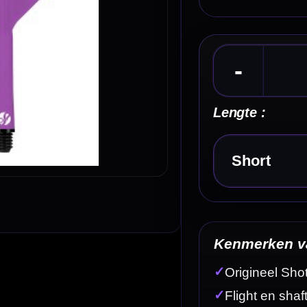
Kies een optie
Kenmerken van de Shot Flight Deck System Pin
✓
Origineel Shot flight & shaft systeem
✓
Flight en shaft in één geïntegreerd onderdeel
✓
Roze uitvoering voor een opvallende dartsetup
✓
Standard No.2 flightvorm
✓
Altijd een vaste en nette flightvorm
Omschrijving
Afbe