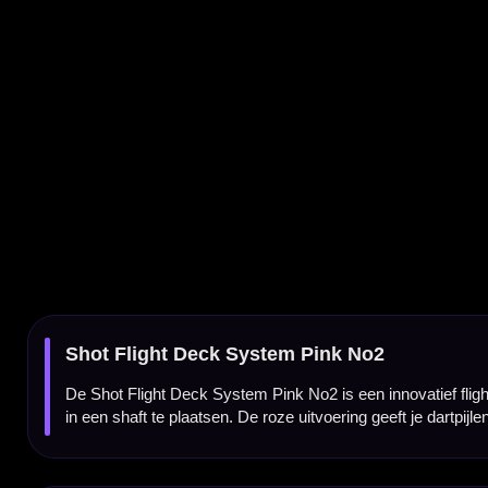
De Shot Flight Deck System Pink No2 is een innovatief flight & shaft systeem waarbij de f
in een shaft te plaatsen. De roze uitvoering geeft je dartpijlen direct een opvallende, fris
Flight en shaft in één systeem
Bij de Shot Flight Deck zijn de flight en shaft samengevoegd tot één geïntegreerd onder
systeem eenvoudig op je dartbarrel en kunt direct spelen met een vaste en nette uitlijni
Roze uitvoering voor een opvallende dartsetup
De roze Shot Flight Deck geeft je dartpijlen een frisse en opvallende look. Deze kleur c
setup willen zonder in te leveren op stabiliteit en gebruiksgemak.
Altijd een vaste 90 graden vorm
Een groot voordeel van de Shot Flight Deck is dat de flight altijd mooi open staat. De vi
constanter vluchtgedrag en geeft je dartpijlen een verzorgde, professionele uitstraling.
Geavanceerd composietpolymeer met carbon kern