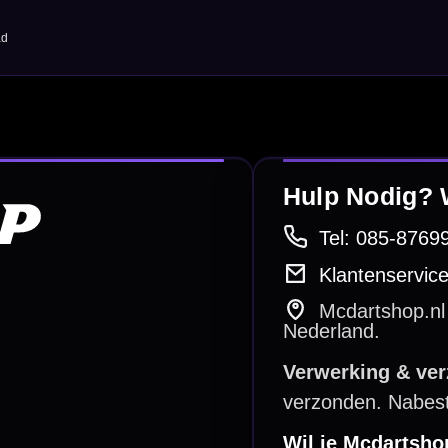
Dart Accessoires
Surrounds
betalen
Retour & ruilen
bare betaalmethodes
Snel en duidelijk geregeld
e dartwinkel
Gratis verzending
n Steenbergen
Vanaf €40
PayPal
Creditcard
Overboeking
Bancontact (BE)