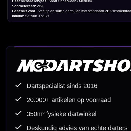
Spelregels Darten
Cadeaubonnen
Direct verzonden
Veilig 
20.000+ op voorraad
Betrouw
Deskundig advies
Fysiek
Van echte darters
350m² i
Betaal veilig met
iDEAL / Wero
Sofort