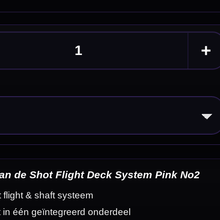
k No2
eldingen