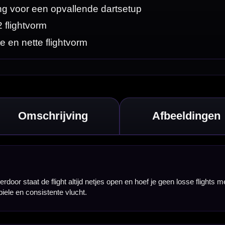
losse flights meer
 Je schroeft het
 uitgesproken
 zorgt voor een