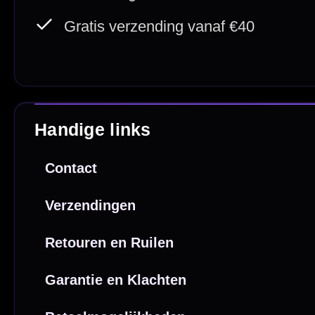
Webwink
is
9.3/10
Copyright © 2016-2026 Mcdartshop.n