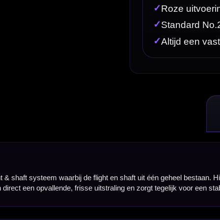
light en shaft uit één geheel bestaan. Hierdoor staat de flight altijd netjes open en hoef je geen 
se uitstraling en zorgt tegelijk voor een stabiele en consistente vlucht.
deel. Daardoor heb je geen losse flights, shafts of ringetjes nodig om je setup compleet te maken.
ng.
ombineert goed met zwarte, roze, zilveren of naturel tungsten barrels. Ideaal voor darters die een
nnen blijven vast in positie, waardoor je geen last hebt van gevouwen of scheefstaande flights. Dit