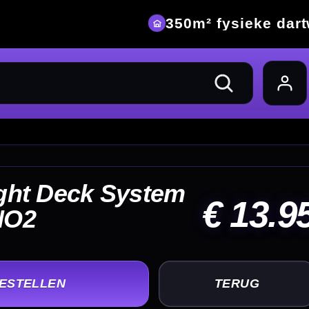
eke dartwinkel
13.95
UG
+