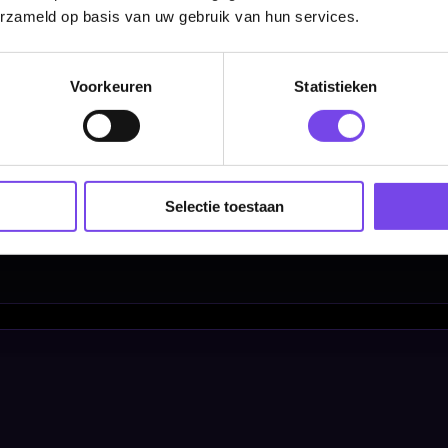
erzameld op basis van uw gebruik van hun services.
Voorkeuren
Statistieken
Categorieën
Dartpijlen
Selectie toestaan
Dartborden
Soft Tip Darts
Dart Shirts & Kleding
Mobiele Dartbaan
Complete Sets
Scoreborden
Personaliseren