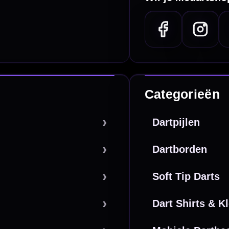
De waardering bij
el Keurmerk Klantbeoordelingen
⭐⭐⭐⭐⭐
gebaseerd op
5641 reviews
.
l | KvK 66339332 |
Algemene voorwaarden
|
Privacy
|
Cookies
powered