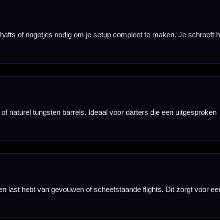
uik. De
vooral prettig
rdere lengtes,