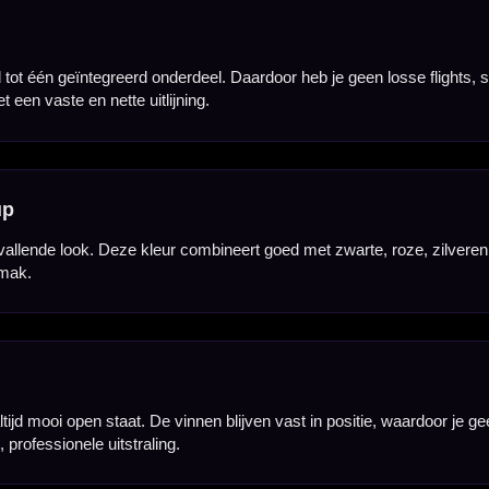
 van een carbon kern. Dit maakt het systeem stevig, vormvast en geschikt voor langdurig gebr
an je dartpijl.
Door de afgeronde randen en de vaste constructie kunnen darts netter langs elkaar vallen. Dit is 
sen.
b je direct genoeg voor één complete set dartpijlen. De roze Flight Deck is verkrijgbaar in mee