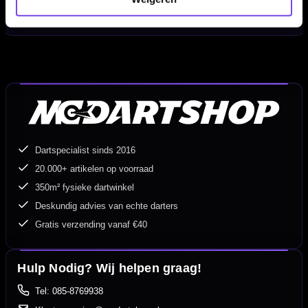
Geschikt voor:
Steeltip en softtip dartpijlen met normale shafts
Inhoud:
Set van 3 stuks
Dartspecialist sinds 2016
20.000+ artikelen op voorraad
350m² fysieke dartwinkel
Deskundig advies van echte darters
Gratis verzending vanaf €40
Hulp Nodig? Wij helpen graag!
Tel: 085-8769938