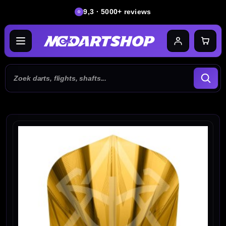
9,3 · 5000+ reviews