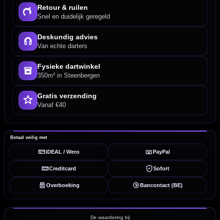
Retour & ruilen
Snel en duidelijk geregeld
Deskundig advies
Van echte darters
Fysieke dartwinkel
350m² in Steenbergen
Gratis verzending
Vanaf €40
Betaal veilig met
iDEAL / Wero
PayPal
Creditcard
Sofort
Overboeking
Bancontact (BE)
De waardering bij