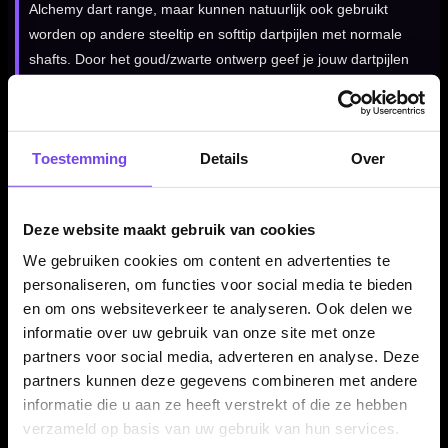
Alchemy dart range, maar kunnen natuurlijk ook gebruikt
worden op andere steeltip en softtip dartpijlen met normale
shafts. Door het goud/zwarte ontwerp geef je jouw dartpijlen
direct een strakke en hoogwaardige afwerking.
Toestemming
Details
Over
Shot Fusion No.6 Flights per set van 3 stuks
De Shot Fusion No.6 Flights worden geleverd per set van drie
stuks. Daarmee heb je direct genoeg flights voor één
Deze website maakt gebruik van cookies
complete set dartpijlen. Een goede keuze wanneer je je
We gebruiken cookies om content en advertenties te
huidige flights wilt vervangen of je Alchemy setup compleet wilt
personaliseren, om functies voor social media te bieden
maken met originele Shot Fusion flights.
en om ons websiteverkeer te analyseren. Ook delen we
informatie over uw gebruik van onze site met onze
partners voor social media, adverteren en analyse. Deze
Kenmerken van de Shot Fusion No.6 Flights
partners kunnen deze gegevens combineren met andere
informatie die u aan ze heeft verstrekt of die ze hebben
✓
Originele Shot dart flights
verzameld op basis van uw gebruik van hun services.
✓
Fusion design