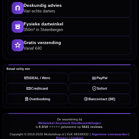
Deskundig advies
Van echte darters
Fysieke dartwinkel
350m² in Steenbergen
Gratis verzending
Vanaf €40
Betaal veilig met
iDEAL / Wero
PayPal
Creditcard
Sofort
Overboeking
Bancontact (BE)
De waardering bij
Webwinkel Keurmerk Klantbeoordelingen
is
9.3/10
⭐⭐⭐⭐⭐
gebaseerd op
5641 reviews
.
Copyright © 2016-2026 Mcdartshop.nl | KvK 66339332 |
Algemene voorwaarden
|
Privacy
|
Cookies