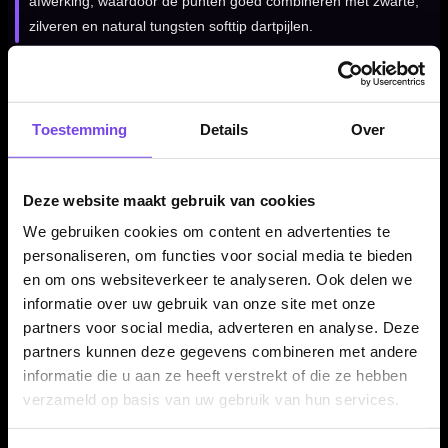
afwerking, waardoor de punten goed combineren met zwarte,
zilveren en natural tungsten softtip dartpijlen.
Shot conversion points per set van 3 stuks
Toestemming
Details
Over
De Shot Tactra Conversion Points worden geleverd per set
van drie punten. Daarmee heb je direct genoeg conversion
points voor één complete set softtip dartpijlen. Let op: deze
Deze website maakt gebruik van cookies
punten zijn bedoeld voor softtip darts met een passende
We gebruiken cookies om content en advertenties te
schroefdraad.
personaliseren, om functies voor social media te bieden
en om ons websiteverkeer te analyseren. Ook delen we
informatie over uw gebruik van onze site met onze
Kenmerken van de Shot Tactra Conversion Points
partners voor social media, adverteren en analyse. Deze
✓
Originele Shot conversion points
partners kunnen deze gegevens combineren met andere
✓
Voor het omzetten van softtip darts naar stalen punten
informatie die u aan ze heeft verstrekt of die ze hebben
verzameld op basis van uw gebruik van hun services.
✓
Lengte van 34 mm
✓
Smooth griptype