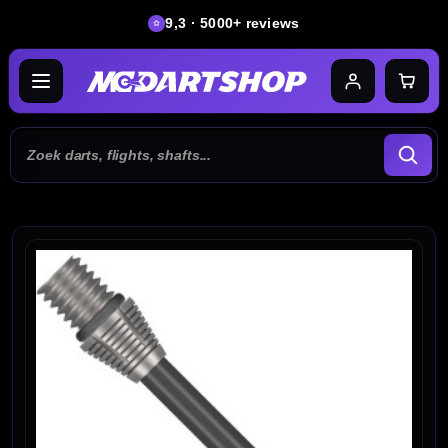
9,3 · 5000+ reviews