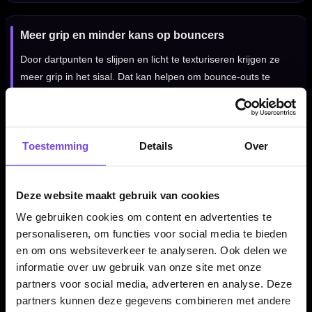
Meer grip en minder kans op bouncers
Door dartpunten te slijpen en licht te texturiseren krijgen ze
meer grip in het sisal. Dat kan helpen om bounce-outs te
verminderen en zorgt voor een strakker gevoel bij het gooien.
Gebruik de slijper kort en gecontroleerd, zodat je de punt
scherp maakt zonder onnodig veel materiaal weg te nemen.
Toestemming
Details
Over
Kenmerken van de Shot Turbo Dart Sharpener
Deze website maakt gebruik van cookies
✓
Elektrische dartpunten slijper van Shot
We gebruiken cookies om content en advertenties te
✓
Voor het slijpen en texturiseren van steeltip dartpunten
personaliseren, om functies voor social media te bieden
✓
Twee snelheidsstanden voor vormgeven en afwerken
en om ons websiteverkeer te analyseren. Ook delen we
✓
Interne slijpsteen voor efficiënt onderhoud
informatie over uw gebruik van onze site met onze
✓
Compact en ergonomisch ontwerp
partners voor social media, adverteren en analyse. Deze
✓
Helpt grip in het dartbord te verbeteren
partners kunnen deze gegevens combineren met andere