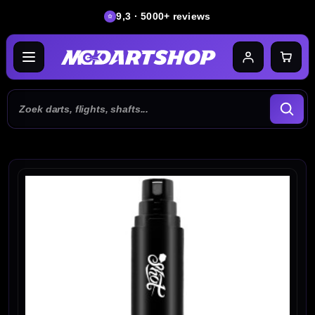
9,3 · 5000+ reviews