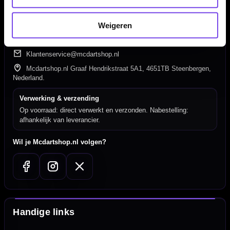
Hulp Nodig? Wij helpen graag!
Weigeren
Tel: 085-8769938
Klantenservice@mcdartshop.nl
Mcdartshop.nl Graaf Hendrikstraat 5A1, 4651TB Steenbergen,
Nederland.
Verwerking & verzending
Op voorraad: direct verwerkt en verzonden. Nabestelling:
afhankelijk van leverancier.
Wil je Mcdartshop.nl volgen?
Handige links