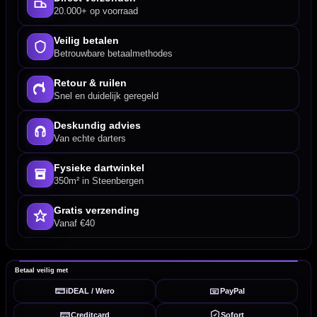
20.000+ op voorraad
Veilig betalen
Betrouwbare betaalmethodes
Retour & ruilen
Snel en duidelijk geregeld
Deskundig advies
Van echte darters
Fysieke dartwinkel
350m² in Steenbergen
Gratis verzending
Vanaf €40
Betaal veilig met
iDEAL / Wero
PayPal
Creditcard
Sofort