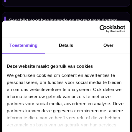
Geschikt voor beginnende en recreatieve darters
De Shot Value Range Toa 70% is een sterke keuze voor
spelers die willen overstappen van brass naar tungsten of een
Toestemming
Details
Over
betrouwbare trainingsset zoeken. De dart biedt voldoende grip
en controle om je worp verder te verbeteren.
Deze website maakt gebruik van cookies
We gebruiken cookies om content en advertenties te
Alleen verkrijgbaar in 23 gram
personaliseren, om functies voor social media te bieden
De Shot Value Range Toa 70% dartpijlen worden aangeboden
en om ons websiteverkeer te analyseren. Ook delen we
in 23 gram. De barrel heeft een lengte van 51.00 mm en een
informatie over uw gebruik van onze site met onze
barrel width van 6.90 mm.
partners voor social media, adverteren en analyse. Deze
partners kunnen deze gegevens combineren met andere
informatie die u aan ze heeft verstrekt of die ze hebben
Compleet geleverd met Shot shafts en flights
verzameld op basis van uw gebruik van hun services.