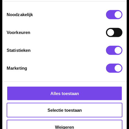
De Shot Value Range Toa 70% dartpijlen worden geleverd als
Toestemmingsselectie
complete set van drie dartpijlen, inclusief Shot shafts en Shot
Noodzakelijk
flights. Daardoor kun je direct spelen met een complete Shot
Toa setup.
Voorkeuren
Kenmerken van de Shot Value Range Toa 70% Dartpijlen
Statistieken
✓
Steeltip darts uit de Shot Value Range
✓
Gemaakt van 70% tungsten
Marketing
✓
Rechte barrel van 51.00 mm
✓
Barrel width van 6.90 mm
✓
Duidelijke gripzones voor controle
✓
Toegankelijke tungsten dart voor beginnende en
Alles toestaan
recreatieve darters
✓
Ideaal als overstap van brass naar tungsten
Selectie toestaan
✓
Alleen verkrijgbaar in 23 gram
✓
Inclusief Shot shafts en Shot flights
Weigeren