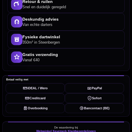
Retour & ruilen
Snel en duidelijk geregeld
Deskundig advies
Van echte darters
Fysieke dartwinkel
350m² in Steenbergen
Gratis verzending
Vanaf €40
Betaal veilig met
iDEAL / Wero
PayPal
Creditcard
Sofort
Overboeking
Bancontact (BE)
De waardering bij
Webwinkel Keurmerk Klantbeoordelingen