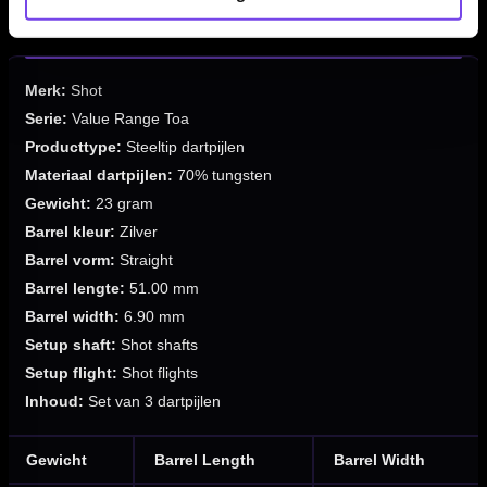
✓
Geleverd als complete set van 3 dartpijlen
Merk:
Shot
Serie:
Value Range Toa
Producttype:
Steeltip dartpijlen
Materiaal dartpijlen:
70% tungsten
Gewicht:
23 gram
Barrel kleur:
Zilver
Barrel vorm:
Straight
Barrel lengte:
51.00 mm
Barrel width:
6.90 mm
Setup shaft:
Shot shafts
Setup flight:
Shot flights
Inhoud:
Set van 3 dartpijlen
Gewicht
Barrel Length
Barrel Width