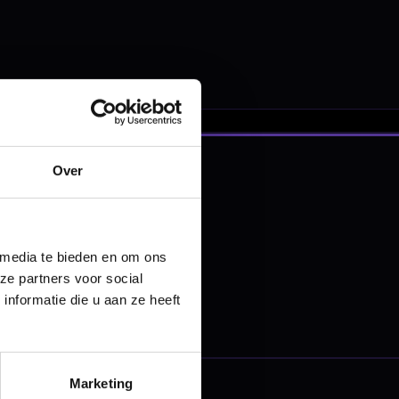
nbergen,
en
Over
 media te bieden en om ons
ze partners voor social
nformatie die u aan ze heeft
Marketing