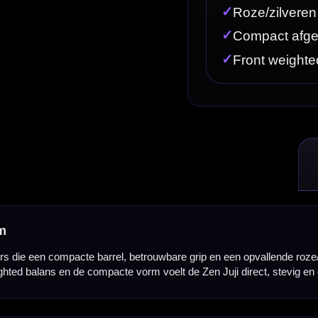
el, betrouwbare grip en een opvallende roze/zilveren afwerking zoeken. Deze darts zijn gemaakt 
 vorm voelt de Zen Juji direct, stevig en controleerbaar aan tijdens de worp.
 hand ligt. De roze coating en zilveren accenten geven de dart een herkenbare Zen-uitstraling. Doo
pacte dart gooien en een duidelijke vingerplaatsing willen voelen.
n prijs. De Shot Zen Juji dartpijlen worden standaard geleverd met Shot shafts en Shot flights, z