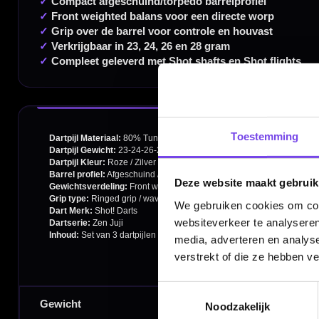
Dartspecialist sinds 2016
20.000+ artikelen op voorraad
350m² fysieke dartwinkel
Toestemming
Deskundig advies van echte darters
Gratis verzending vanaf €40
Deze website maakt gebruik
We gebruiken cookies om cont
websiteverkeer te analyseren
media, adverteren en analys
Handige links
verstrekt of die ze hebben v
Contact
Toestemmingsselectie
Noodzakelijk
Verzendingen