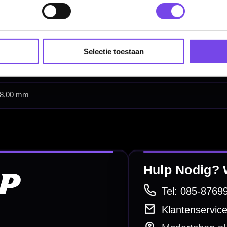
Soft Tip Darts
Dart Shirts & Kleding
Selectie toestaan
Mobiele Dartbaan
Complete Sets
Scoreborden
Personaliseren
Dart Accessoires
Surrounds
betalen
Retour & ruilen
bare betaalmethodes
Snel en duidelijk geregeld
e dartwinkel
Gratis verzending