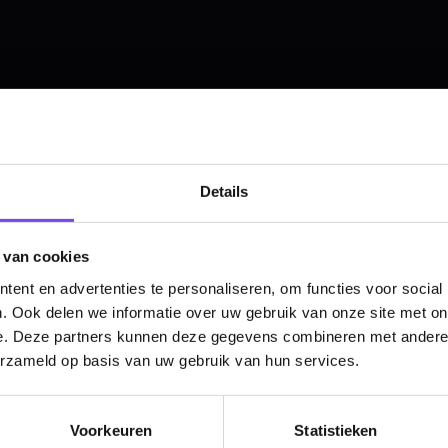
Hulp Nodig? Wij helpen graag!
Tel: 085-8769938
Klantenservice@mcdartshop.nl
Mcdartshop.nl Graaf Hendrikstraat 5A1, 4651TB Stee
Nederland.
Verwerking & verzending:
Op voorraad: direct verwerkt 
Details
verzonden. Nabestelling: afhankelijk van leverancier.
Wil je Mcdartshop.nl volgen?
 van cookies
ent en advertenties te personaliseren, om functies voor social
. Ook delen we informatie over uw gebruik van onze site met on
e. Deze partners kunnen deze gegevens combineren met andere i
Categorieën
erzameld op basis van uw gebruik van hun services.
Dartpijlen
Voorkeuren
Statistieken
Dartborden