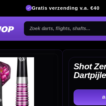
is verzending v.a. €40
350m² fysi
Shot Zen Juji 80%
€ 
Dartpijlen
TER
-
Gewicht: