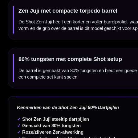
Dartpijl Materiaal:
80% Tungsten
Dartpijl Gewicht:
23-24-26-28 Gram
Dartpijl Kleur:
Roze / Zilver
Barrel profiel:
Afgeschuind / torpedo
Gewichtsverdeling:
Front weighted
Grip type:
Ringed grip / wave grip
Dart Merk:
Shot! Darts
Dartserie:
Zen Juji
Inhoud:
Set van 3 dartpijlen inclusief Shot shafts en Shot flights
Gewicht
Barrel Length
23 gram
46,00 mm
24 gram
47,00 mm
26 gram
48,00 mm
28 gram
48,00 mm