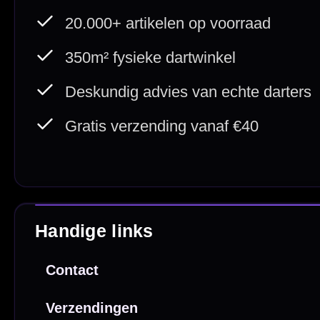
Van echte darters
350m² i
Betaal veilig met
iDEAL / Wero
Sofort
Webwink
is
9.3/10
Copyright © 2016-2026 Mcdartshop.n