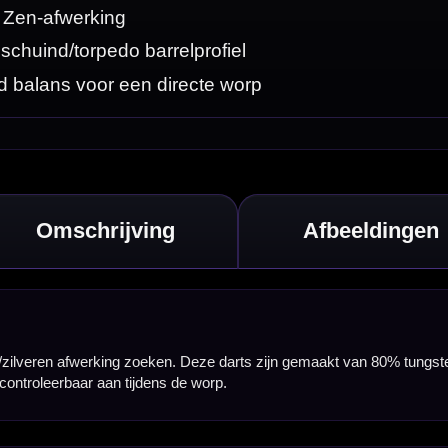
van 80% tungsten
r de afgeschuinde
odat je direct met