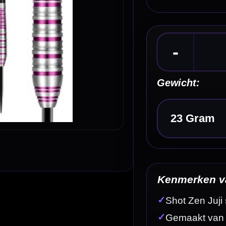
Kies een optie
Kenmerken van de Shot Zen Juji 80% Dartpijlen
✓
Shot Zen Juji steeltip dartpijlen
✓
Gemaakt van 80% tungsten
✓
Roze/zilveren Zen-afwerking
✓
Compact afgeschuind/torpedo barrelprofiel
✓
Front weighted balans voor een directe worp
Omschrijving
Afbe