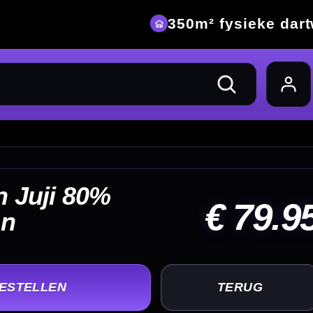
eke dartwinkel
79.95
UG
+