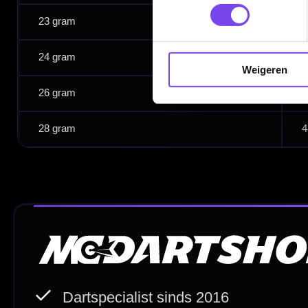
Retouren en Ruilen
Garantie en Klachten
Weigeren
Betaalmogelijkheden
Order Verwerking
Bedrijfsgegevens
Afstand & Hoogte
Spelregels Darten
Cadeaubonnen
Direct verzonden
Veilig 
20.000+ op voorraad
Betrouw
Deskundig advies
Fysiek