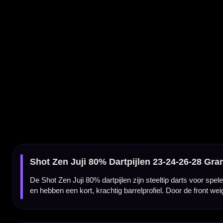
De Shot Zen Juji 80% dartpijlen zijn steeltip darts voor spelers die een compacte barr
en hebben een kort, krachtig barrelprofiel. Door de front weighted balans en de compacte
Zen Juji met compacte torpedo barrel
De Shot Zen Juji heeft een korter en voller barrelprofiel, waardoor de dart stevig in de
vorm en de grip over de barrel is dit model geschikt voor spelers die graag met een com
80% tungsten met complete Shot setup
De barrel is gemaakt van 80% tungsten en biedt een goede balans tussen kwaliteit, grip e
een complete set kunt spelen.
Kenmerken van de Shot Zen Juji 80% Dartpijlen
✓
Shot Zen Juji steeltip dartpijlen
✓
Gemaakt van 80% tungsten
✓
Roze/zilveren Zen-afwerking
✓
Compact afgeschuind/torpedo barrelprofiel
✓
Front weighted balans voor een directe worp
✓
Grip over de barrel voor controle en houvast
✓
Verkrijgbaar in 23, 24, 26 en 28 gram
✓
Compleet geleverd met Shot shafts en Shot flights