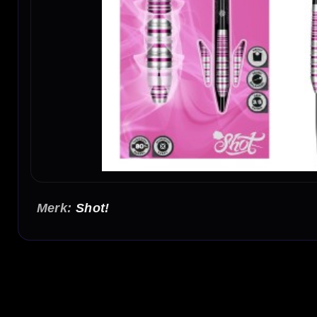
Shot!
Shot Zen Juji 80% Dartpijlen 23-24-26-28 Gram