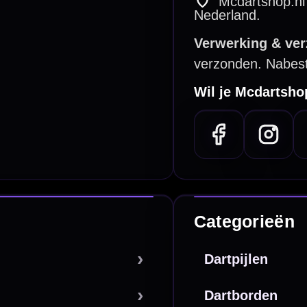
n Steenbergen
Vanaf €40
PayPal
Creditcard
Overboeking
Bancontact (BE)
De waardering bij
el Keurmerk Klantbeoordelingen
⭐⭐⭐⭐⭐
gebaseerd op
5641 reviews
.
l | KvK 66339332 |
Algemene voorwaarden
|
Privacy
|
Cookies
powered