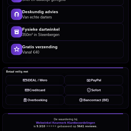
Deskundig advies
Van echte darters
Fysieke dartwinkel
350m² in Steenbergen
Gratis verzending
Vanaf €40
Betaal veilig met
iDEAL / Wero
PayPal
Creditcard
Sofort
Overboeking
Bancontact (BE)
De waardering bij
Webwinkel Keurmerk Klantbeoordelingen
is
9.3/10
⭐⭐⭐⭐⭐
gebaseerd op
5641 reviews
.