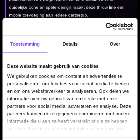
duidelijke oche en spelerdesign maakt deze throw line een
mooie toevoeging aan iedere dartsetup.
Kenmerken van de Target Stephen Bunting Throw Line
Toestemming
Details
Over
✓
Throw line van Target Darts
✓
Stephen Bunting uitvoering
✓
Voor een vaste en consistente werpafstand
Deze website maakt gebruik van cookies
✓
Handig voor training en thuisgebruik
We gebruiken cookies om content en advertenties te
✓
Makkelijk te plaatsen bij je dartbord
personaliseren, om functies voor social media te bieden
✓
Ideaal voor een complete Target dartopstelling
en om ons websiteverkeer te analyseren. Ook delen we
informatie over uw gebruik van onze site met onze
partners voor social media, adverteren en analyse. Deze
Producttype:
Throw line / oche line
partners kunnen deze gegevens combineren met andere
informatie die u aan ze heeft verstrekt of die ze hebben
Geschikt voor:
Vaste werpafstand bij darts
verzameld op basis van uw gebruik van hun services.
Uitvoering:
Stephen Bunting design
Dart Merk:
Target