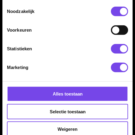
Toestemmingsselectie
Noodzakelijk
Voorkeuren
Statistieken
Dartspecialist sinds 2016
20.000+ artikelen op voorraad
Marketing
350m² fysieke dartwinkel
Deskundig advies van echte darters
Gratis verzending vanaf €40
Alles toestaan
Hulp Nodig? Wij helpen graag!
Selectie toestaan
Tel: 085-8769938
Klantenservice@mcdartshop.nl
Weigeren
Mcdartshop.nl Graaf Hendrikstraat 5A1, 4651TB Steenbergen,