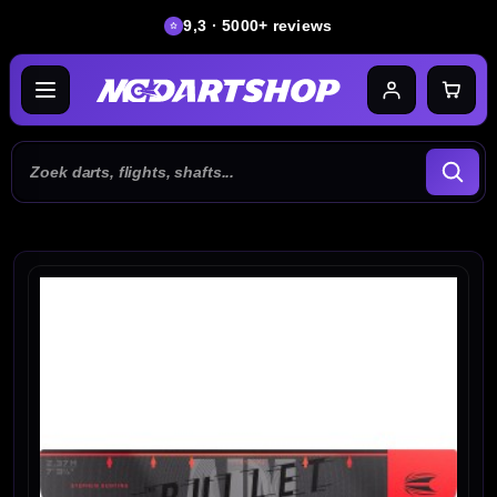
9,3 · 5000+ reviews