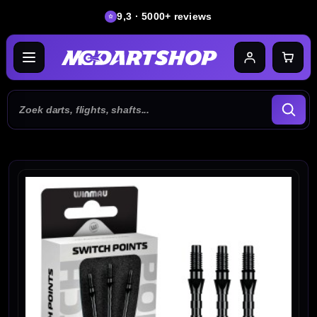
9,3 · 5000+ reviews