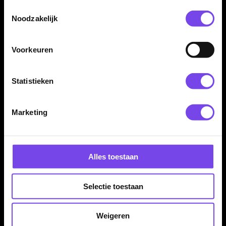
Toestemmingsselectie
Noodzakelijk
Voorkeuren
Statistieken
Dartspecialist sinds 2016
20.000+ artikelen op voorraad
Marketing
350m² fysieke dartwinkel
Deskundig advies van echte darters
Gratis verzending vanaf €40
Alles toestaan
Hulp Nodig? Wij helpen graag!
Selectie toestaan
Tel: 085-8769938
Klantenservice@mcdartshop.nl
Weigeren
Mcdartshop.nl Graaf Hendrikstraat 5A1, 4651TB Steenbergen,