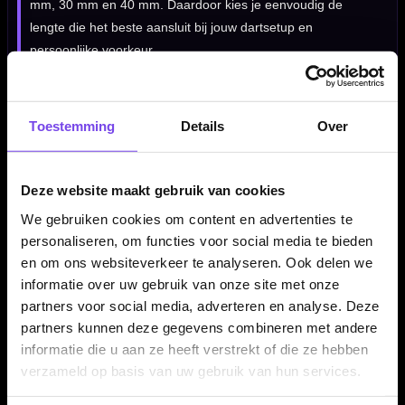
mm, 30 mm en 40 mm. Daardoor kies je eenvoudig de
lengte die het beste aansluit bij jouw dartsetup en
persoonlijke voorkeur.
Kenmerken van de Winmau Switch Point Groove Black
Toestemming
Details
Over
26-30-40 MM
✓
Winmau Switch Point dartpunten
✓
Groove uitvoering voor extra houvast
Deze website maakt gebruik van cookies
✓
Zwarte afwerking
We gebruiken cookies om content en advertenties te
✓
Verkrijgbaar in 26 mm, 30 mm en 40 mm
personaliseren, om functies voor social media te bieden
✓
Krachtige en moderne uitstraling
en om ons websiteverkeer te analyseren. Ook delen we
informatie over uw gebruik van onze site met onze
partners voor social media, adverteren en analyse. Deze
Dartpunt Kleur:
Zwart
partners kunnen deze gegevens combineren met andere
Dartpunt Lengte:
26 mm / 30 mm / 40 mm
informatie die u aan ze heeft verstrekt of die ze hebben
verzameld op basis van uw gebruik van hun services.
Dartpunt Soort:
Groove punt
Merk:
Winmau