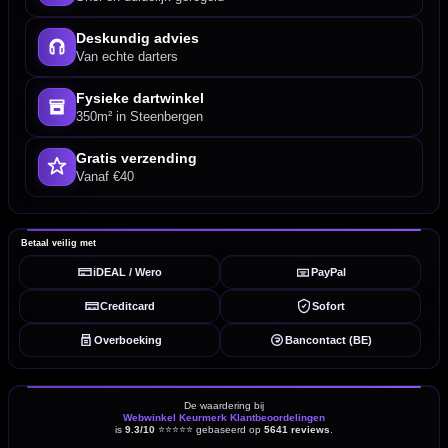
Deskundig advies
Van echte darters
Fysieke dartwinkel
350m² in Steenbergen
Gratis verzending
Vanaf €40
Betaal veilig met
iDEAL / Wero
PayPal
Creditcard
Sofort
Overboeking
Bancontact (BE)
De waardering bij
Webwinkel Keurmerk Klantbeoordelingen
is
9.3/10
⭐⭐⭐⭐⭐
gebaseerd op
5641 reviews
.