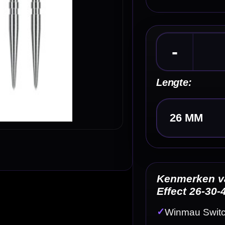
Kies een optie
Kenmerken van de Winmau Switch Point Groove 
Effect 26-30-40 MM
✓
Winmau Switch Point dartpunten
✓
Groove uitvoering voor extra houvast
✓
Silver Effect afwerking
✓
Verkrijgbaar in 26 mm, 30 mm en 40 mm
✓
Strakke en moderne uitstraling
Omschrijving
Afbe
M