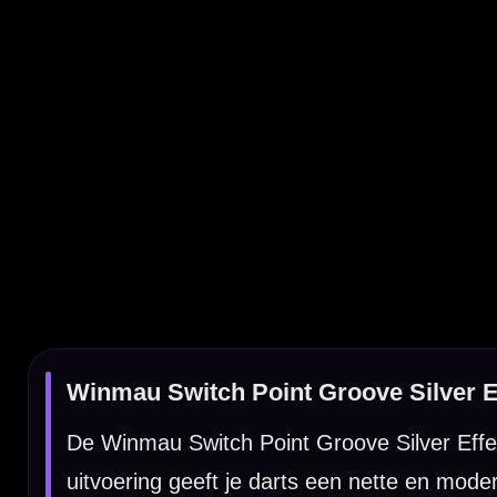
De Winmau Switch Point Groove Silver Effect dartpunten zijn st
uitvoering geeft je darts een nette en moderne uitstraling en bie
Dankzij de groove structuur kies je voor een punt met meer kar
voor darters die hun setup willen combineren met een strakke af
De Winmau Switch Point Groove Silver Effect is verkrijgbaar i
aansluit bij jouw dartsetup en persoonlijke voorkeur.
Kenmerken van de Winmau Switch Point Groove Silver Effe
✓
Winmau Switch Point dartpunten
✓
Groove uitvoering voor extra houvast
✓
Silver Effect afwerking