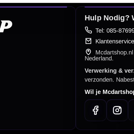
Personaliseren
Dart Accessoires
Surrounds
betalen
Retour & ruilen
bare betaalmethodes
Snel en duidelijk geregeld
e dartwinkel
Gratis verzending
n Steenbergen
Vanaf €40
PayPal
Creditcard
Overboeking
Bancontact (BE)