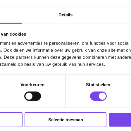
Wil je Mcdartshop.nl volgen?
Details
 van cookies
ent en advertenties te personaliseren, om functies voor social
Categorieën
. Ook delen we informatie over uw gebruik van onze site met on
e. Deze partners kunnen deze gegevens combineren met andere i
Dartpijlen
erzameld op basis van uw gebruik van hun services.
Dartborden
Soft Tip Darts
Voorkeuren
Statistieken
Dart Shirts & Kleding
Mobiele Dartbaan
Complete Sets
Selectie toestaan
Scoreborden