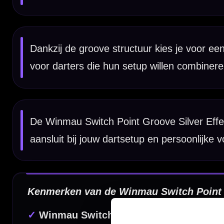
✓
Verkrijgbaar in 26 mm, 30 mm en 40 mm
✓
Strakke en moderne uitstraling
Dartpunt Kleur:
Silver Effect
Dartpunt Lengte:
26 mm / 30 mm / 40 mm
Dartpunt Soort:
Groove punt
Merk:
Winmau
Dartspecialist sinds 2016
20.000+ artikelen op voorraad
350m² fysieke dartwinkel