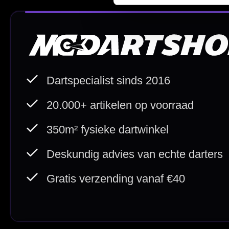
Afstand & Hoogte
Spelregels Darten
Cadeaubonnen
Direct verzonden
Veilig 
20.000+ op voorraad
Betrouw
Deskundig advies
Fysiek
Van echte darters
350m² i
Betaal veilig met
iDEAL / Wero
Sofort