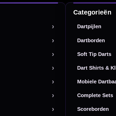
De waardering bij
el Keurmerk Klantbeoordelingen
⭐⭐⭐⭐⭐
gebaseerd op
5641 reviews
.
l | KvK 66339332 |
Algemene voorwaarden
|
Privacy
|
Cookies
powered