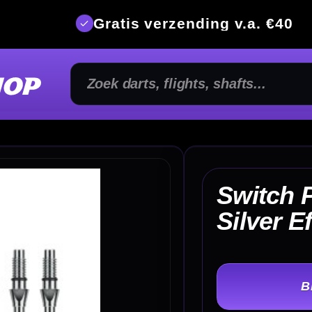
is verzending v.a. €40
350m² fysi
Switch Point Groove
€ 
Silver Effect
TER
-
Lengte: