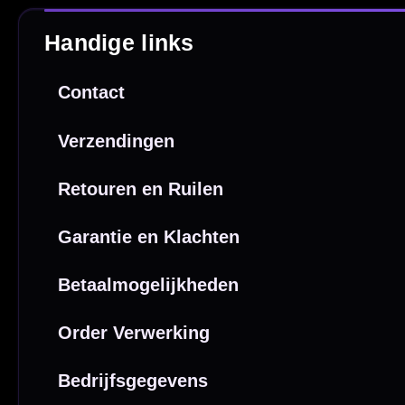
Webwink
is
9.3/10
Copyright © 2016-2026 Mcdartshop.n