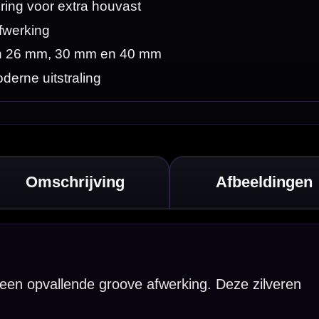
zilveren
n geschikt
t beste