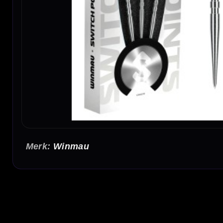
Winmau
Winmau Switch Point Groove Silver Effect 26-30-40 M