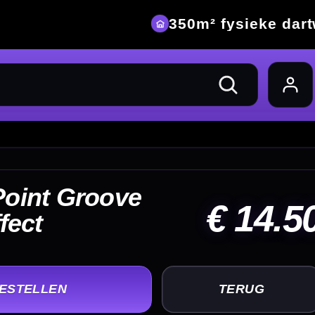
eke dartwinkel
14.50
UG
+