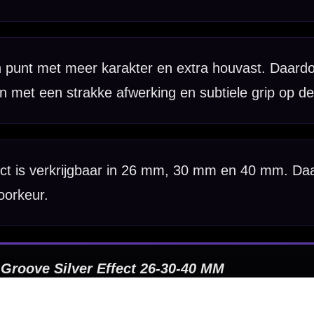
Hulp Nodig? Wij helpen graag!
Tel: 085-8769938
Klantenservice@mcdartshop.nl
Mcdartshop.nl Graaf Hendrikstraat 5A1, 4651TB Stee
Nederland.
Verwerking & verzending:
Op voorraad: direct verwerkt 
verzonden. Nabestelling: afhankelijk van leverancier.