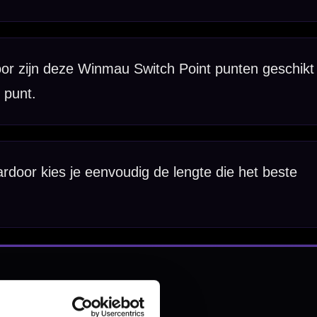
nbergen,
en