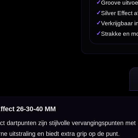
ijlvolle vervangingspunten met een opvallende groove afwerking. Deze 
dt extra grip op de punt.
akter en extra houvast. Daardoor zijn deze Winmau Switch Point punte
werking en subtiele grip op de punt.
n 26 mm, 30 mm en 40 mm. Daardoor kies je eenvoudig de lengte die he
ct 26-30-40 MM