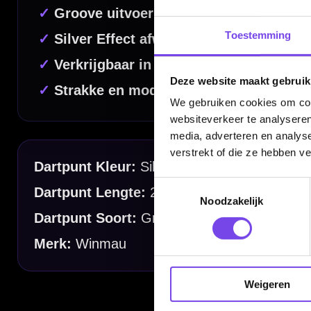
Deskundig advies van echte darters
Toestemming
Gratis verzending vanaf €40
Deze website maakt gebruik
We gebruiken cookies om cont
Handige links
websiteverkeer te analyseren
media, adverteren en analys
Contact
verstrekt of die ze hebben v
Verzendingen
Toestemmingsselectie
Retouren en Ruilen
Noodzakelijk
Garantie en Klachten
Betaalmogelijkheden
Order Verwerking
Weigeren
Bedrijfsgegevens