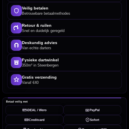
Veilig betalen
Betrouwbare betaalmethodes
Retour & ruilen
Snel en duidelijk geregeld
Deskundig advies
Van echte darters
Fysieke dartwinkel
350m² in Steenbergen
Gratis verzending
Vanaf €40
Betaal veilig met
iDEAL / Wero
PayPal
Creditcard
Sofort