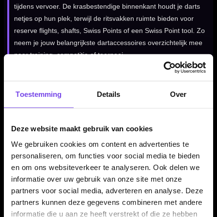
tijdens vervoer. De krasbestendige binnenkant houdt je darts
netjes op hun plek, terwijl de ritsvakken ruimte bieden voor
reserve flights, shafts, Swiss Points of een Swiss Point tool. Zo
neem je jouw belangrijkste dartaccessoires overzichtelijk mee
naar training, competitie of toernooi.
Kenmerken van de Target Takoma Ghost Stephen Bunting
Toestemming
Details
Over
Wallet
✓
Target Takoma Ghost dartcase
Deze website maakt gebruik van cookies
✓
Stephen Bunting signature uitvoering
✓
Ruimte voor 3 volledig gemonteerde darts
We gebruiken cookies om content en advertenties te
✓
Stevige hard-shell buitenkant
personaliseren, om functies voor social media te bieden
✓
Krasbestendige binnenkant
en om ons websiteverkeer te analyseren. Ook delen we
informatie over uw gebruik van onze site met onze
✓
Ritsvakken voor flights, shafts en Swiss Points
partners voor social media, adverteren en analyse. Deze
✓
Ghost-design met rode accenten
partners kunnen deze gegevens combineren met andere
informatie die u aan ze heeft verstrekt of die ze hebben