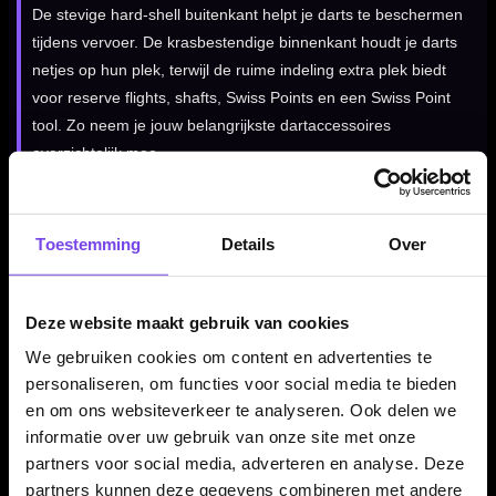
De stevige hard-shell buitenkant helpt je darts te beschermen
tijdens vervoer. De krasbestendige binnenkant houdt je darts
netjes op hun plek, terwijl de ruime indeling extra plek biedt
voor reserve flights, shafts, Swiss Points en een Swiss Point
tool. Zo neem je jouw belangrijkste dartaccessoires
overzichtelijk mee.
Kenmerken van de Target Takoma Ghost XL Luke Littler
Toestemming
Details
Over
Wallet
✓
Target Takoma Ghost XL dartcase
✓
Luke Littler signature uitvoering
Deze website maakt gebruik van cookies
✓
Ruimte voor 6 volledig gemonteerde darts
We gebruiken cookies om content en advertenties te
✓
Geschikt voor twee complete dartsets
personaliseren, om functies voor social media te bieden
✓
Stevige hard-shell buitenkant
en om ons websiteverkeer te analyseren. Ook delen we
informatie over uw gebruik van onze site met onze
✓
Krasbestendige binnenkant
partners voor social media, adverteren en analyse. Deze
✓
Extra ruimte voor flights, shafts, Swiss Points en Swiss
partners kunnen deze gegevens combineren met andere
Point tool