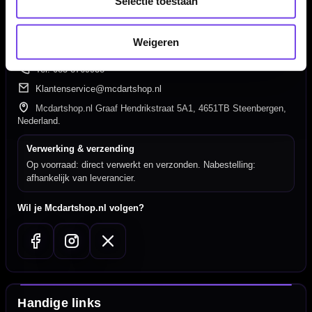
Selectie toestaan
Gratis verzending vanaf €40
Weigeren
Hulp Nodig? Wij helpen graag!
Tel: 085-8769938
Klantenservice@mcdartshop.nl
Mcdartshop.nl Graaf Hendrikstraat 5A1, 4651TB Steenbergen,
Nederland.
Verwerking & verzending
Op voorraad: direct verwerkt en verzonden. Nabestelling:
afhankelijk van leverancier.
Wil je Mcdartshop.nl volgen?
Handige links