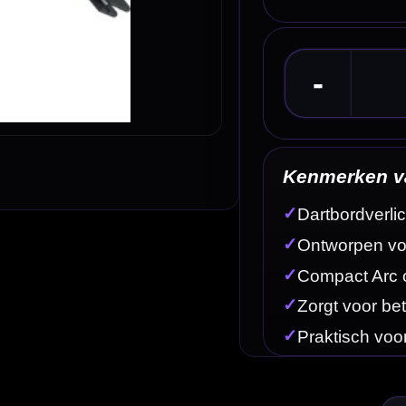
Kenmerken van het Target Arc Light System for 
✓
Dartbordverlichting van Target
✓
Ontworpen voor gebruik met dartbordkabinetten
✓
Compact Arc ontwerp
✓
Zorgt voor betere verlichting van het dartbord
✓
Praktisch voor thuisgebruik, mancave en dartkamer
Omschrijving
Afbe
rs die hun cabinet setup beter willen verlichten. Dit lichtsysteem is ontworpen om op een dartbo
et systeem helpt om het dartbord beter uit te lichten, zodat triples, doubles en bull beter zichtba