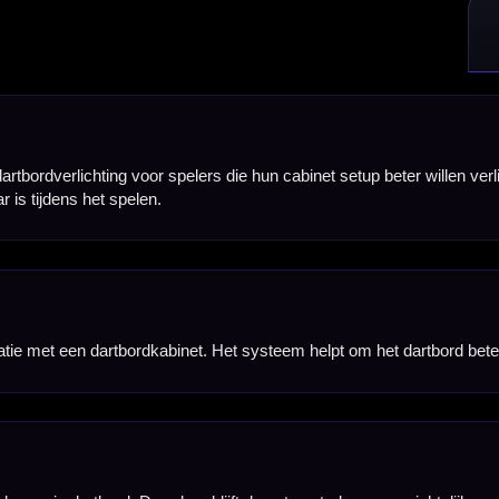
 blijft de setup strak en overzichtelijk, vooral wanneer je het systeem combineert met een cabine
s spelen en meer licht op het bord willen. Zeker in een donkere ruimte, mancave of gamekamer m
ng van een cabinet, terwijl het dartbord beter verlicht wordt tijdens het gooien.
 kunnen aanpassen, dan is een geschikte dimmer los nodig.