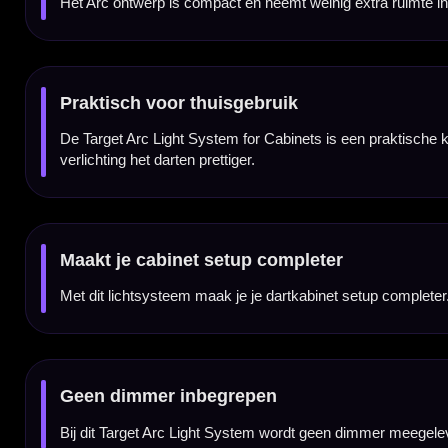
Dit product bestaat uit het Target Arc Light System zelf. Een dartbord en dartkabinet 
Voor darters die gericht licht willen
Deze verlichting is vooral geschikt voor spelers die geen volledige 360 graden lichtrin
Kenmerken van het Target Arc Light System for Cabinets
✓
Dartbordverlichting van Target
✓
Ontworpen voor gebruik met dartbordkabinetten
✓
Compact Arc ontwerp
✓
Zorgt voor betere verlichting van het dartbord
✓
Praktisch voor thuisgebruik, mancave en dartkamer
✓
Geen dimmer meegeleverd
✓
Wordt geleverd exclusief dartbord en cabinet
Merk:
Target
Serie:
Arc Light System for Cabinets
Producttype:
Dartbordverlichting
Categorie:
Verlichting
Kleur:
Zwart
Geschikt voor:
Dartbordkabinetten / cabinet setups
Dimmer inbegrepen:
Nee