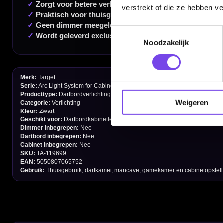
Handige links
verstrekt of die ze hebben v
Contact
Toestemmingsselectie
Noodzakelijk
Verzendingen
Retouren en Ruilen
Garantie en Klachten
Weigeren
Betaalmogelijkheden
Order Verwerking
Bedrijfsgegevens
Afstand & Hoogte
Spelregels Darten
Cadeaubonnen