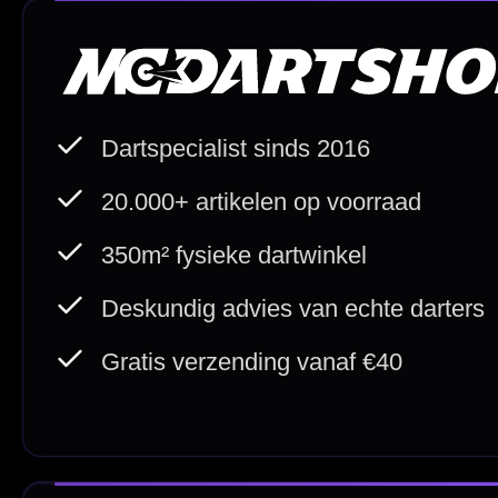
Direct verzonden
Veilig 
20.000+ op voorraad
Betrouw
Deskundig advies
Fysiek
Van echte darters
350m² i
Betaal veilig met
iDEAL / Wero
Sofort
Webwink
is
9.3/10
Copyright © 2016-2026 Mcdartshop.n