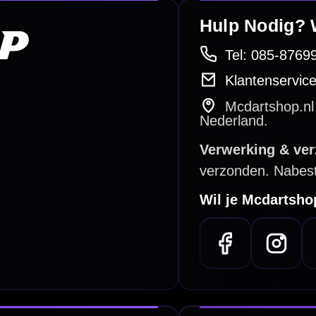
betalen
Retour & ruilen
bare betaalmethodes
Snel en duidelijk geregeld
e dartwinkel
Gratis verzending
n Steenbergen
Vanaf €40
PayPal
Creditcard
Overboeking
Bancontact (BE)
De waardering bij
el Keurmerk Klantbeoordelingen
⭐⭐⭐⭐⭐
gebaseerd op
5641 reviews
.
l | KvK 66339332 |
Algemene voorwaarden
|
Privacy
|
Cookies
powered