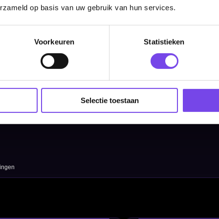
Categorieën
erzameld op basis van uw gebruik van hun services.
Dartpijlen
Voorkeuren
Statistieken
Dartborden
Soft Tip Darts
Dart Shirts & Kleding
Selectie toestaan
Mobiele Dartbaan
Complete Sets
Scoreborden
Personaliseren
Dart Accessoires
Surrounds