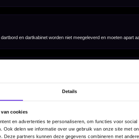
Hulp Nodig? Wij helpen graag!
Tel: 085-8769938
Klantenservice@mcdartshop.nl
Mcdartshop.nl Graaf Hendrikstraat 5A1, 4651TB Stee
Nederland.
Verwerking & verzending:
Op voorraad: direct verwerkt 
Details
verzonden. Nabestelling: afhankelijk van leverancier.
Wil je Mcdartshop.nl volgen?
 van cookies
ent en advertenties te personaliseren, om functies voor social
. Ook delen we informatie over uw gebruik van onze site met on
e. Deze partners kunnen deze gegevens combineren met andere i