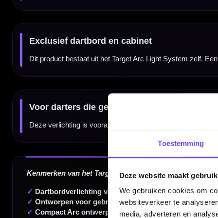
Dartbord inbegrepen:
Nee
Cabinet inbegrepen:
Nee
SKU:
TA-119699
EAN:
5050807065752
Gebruik:
Thuisgebruik, dartkamer, mancave, gamekamer en cabinetopstellingen
Dartspecialist sinds 2016
20.000+ artikelen op voorraad
350m² fysieke dartwinkel
Toestemming
Deskundig advies van echte darters
Deze website maakt gebruik
Gratis verzending vanaf €40
We gebruiken cookies om cont
websiteverkeer te analyseren
media, adverteren en analys