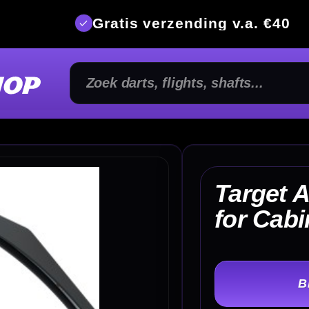
is verzending v.a. €40
350m² fysi
Target Arc Light System
€ 
for Cabinets
TER
-