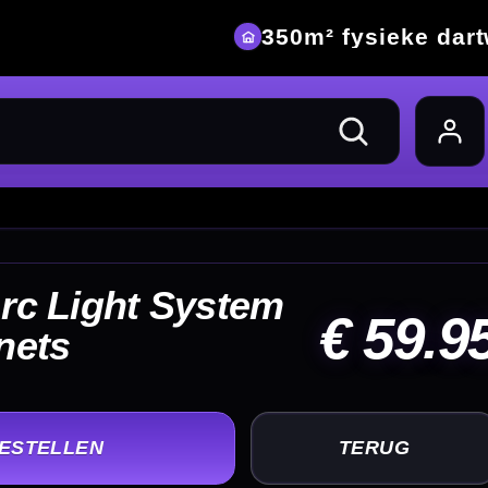
eke dartwinkel
59.95
UG
+