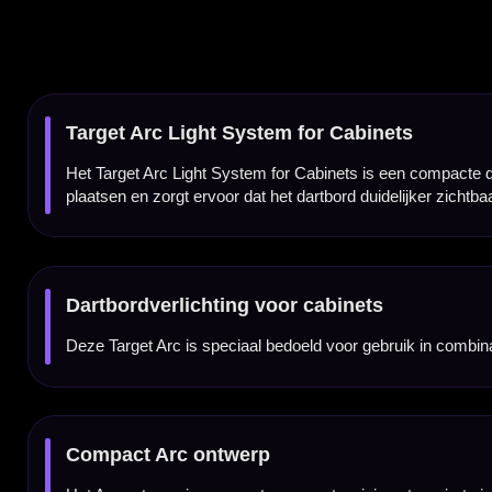
Compact Arc ontwerp
Het Arc ontwerp is compact en neemt weinig extra ruimte in boven je dartbord. Daardoor
Praktisch voor thuisgebruik
De Target Arc Light System for Cabinets is een praktische keuze voor darters die thui
verlichting het darten prettiger.
Maakt je cabinet setup completer
Met dit lichtsysteem maak je je dartkabinet setup completer. Je behoudt de nette uitstrali
Geen dimmer inbegrepen
Bij dit Target Arc Light System wordt geen dimmer meegeleverd. Wil je de lichtsterkte
Exclusief dartbord en cabinet