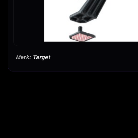
Target
Target Arc Light System for Cabinets
Het Target Arc Light System for Cabinets is een compacte dartbordverlichting voor spele
plaatsen en zorgt ervoor dat het dartbord duidelijker zichtbaar is tijdens het spelen.
Dartbordverlichting voor cabinets
Deze Target Arc is speciaal bedoeld voor gebruik in combinatie met een dartbordkabinet. H