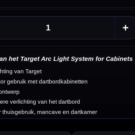
Cabinets
eldingen
rdkabinet te
ar blijven.