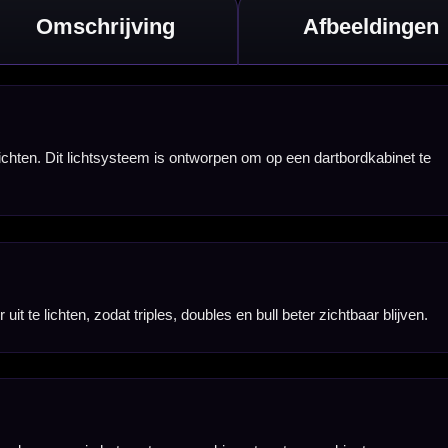
t.
aakt extra