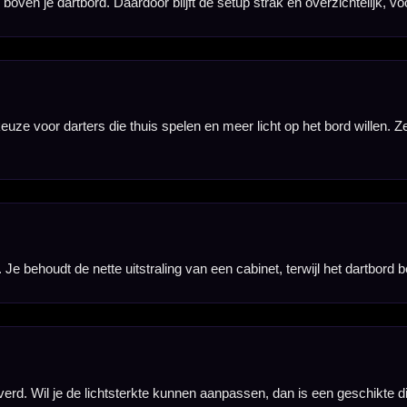
worden niet meegeleverd en moeten apart aanwezig zijn of apart worden aangeschaft.
g willen, maar wel extra licht op het dartbord zoeken. Een goede keuze voor compacte cabinetopste