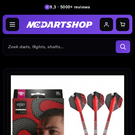
9,3 · 5000+ reviews