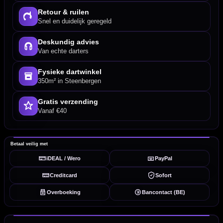
Retour & ruilen
Snel en duidelijk geregeld
Deskundig advies
Van echte darters
Fysieke dartwinkel
350m² in Steenbergen
Gratis verzending
Vanaf €40
Betaal veilig met
iDEAL / Wero
PayPal
Creditcard
Sofort
Overboeking
Bancontact (BE)