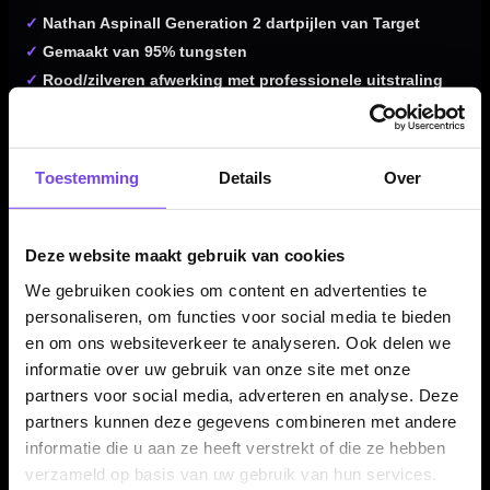
✓
Nathan Aspinall Generation 2 dartpijlen van Target
✓
Gemaakt van 95% tungsten
✓
Rood/zilveren afwerking met professionele uitstraling
✓
Tapered / teardrop barrelprofiel
✓
Knurled grip en ringed grip voor controle
✓
Front loaded balans voor een directe worp
Toestemming
Details
Over
✓
Target Swiss Point systeem met schroefbare punten
✓
Verkrijgbaar in 22, 23, 24 en 26 gram
✓
Compleet geleverd met Target Pro Grip shafts en Nathan
Deze website maakt gebruik van cookies
Aspinall flights
We gebruiken cookies om content en advertenties te
personaliseren, om functies voor social media te bieden
en om ons websiteverkeer te analyseren. Ook delen we
Dartpijl Materiaal:
95% Tungsten
informatie over uw gebruik van onze site met onze
partners voor social media, adverteren en analyse. Deze
Dartpijl Gewicht:
22-23-24-26 Gram
partners kunnen deze gegevens combineren met andere
Dartpijl Kleur:
Rood / Zilver
informatie die u aan ze heeft verstrekt of die ze hebben
Barrel profiel:
Tapered / teardrop
verzameld op basis van uw gebruik van hun services.
Gewichtsverdeling:
Front loaded