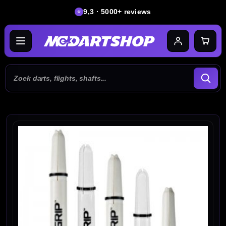
9,3 · 5000+ reviews