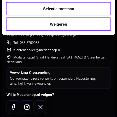
350m² fysieke dartwinkel
Selectie toestaan
Deskundig advies van echte darters
Gratis verzending vanaf €40
Weigeren
Hulp Nodig? Wij helpen graag!
Tel: 085-8769938
Klantenservice@mcdartshop.nl
Mcdartshop.nl Graaf Hendrikstraat 5A1, 4651TB Steenbergen,
Nederland.
Verwerking & verzending
Op voorraad: direct verwerkt en verzonden. Nabestelling:
afhankelijk van leverancier.
Wil je Mcdartshop.nl volgen?