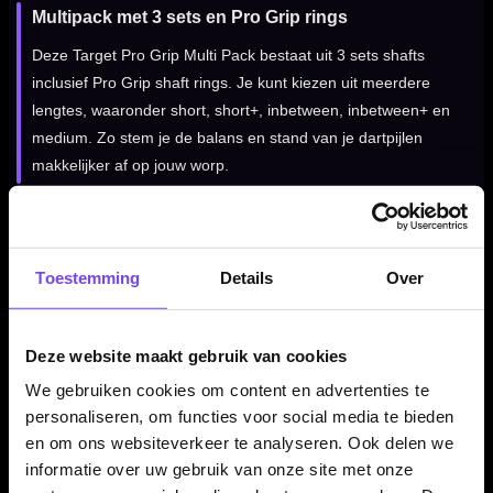
Multipack met 3 sets en Pro Grip rings
Deze Target Pro Grip Multi Pack bestaat uit 3 sets shafts
inclusief Pro Grip shaft rings. Je kunt kiezen uit meerdere
lengtes, waaronder short, short+, inbetween, inbetween+ en
medium. Zo stem je de balans en stand van je dartpijlen
makkelijker af op jouw worp.
Kenmerken van de Target Pro Grip Shafts Wit - 3 Sets Dart
Shafts
Toestemming
Details
Over
✓
Dart shafts van Target Darts
✓
Populaire Pro Grip serie
Deze website maakt gebruik van cookies
✓
Multipack met 3 sets shafts
We gebruiken cookies om content en advertenties te
✓
Inclusief Pro Grip shaft rings
personaliseren, om functies voor social media te bieden
✓
Verkrijgbaar in 5 lengtes
en om ons websiteverkeer te analyseren. Ook delen we
✓
Gemaakt van nylon
informatie over uw gebruik van onze site met onze
✓
Witte uitvoering voor een frisse dartset