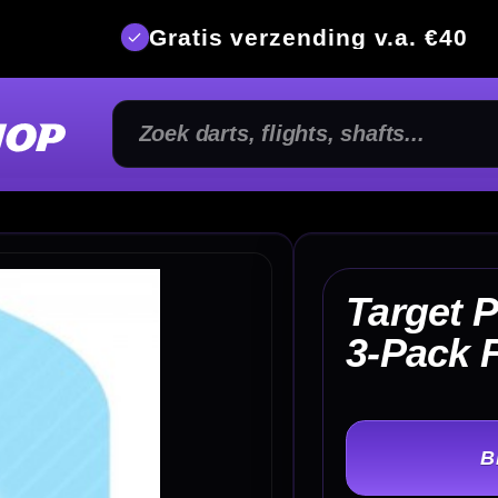
is verzending v.a. €40
350m² fysi
Target Pro Ultra Chicane
€
3-Pack Flights Oranje
TER
-
Flight Vorm: