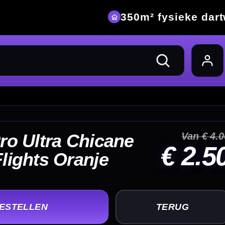
eke dartwinkel
Van € 4.00
 2.50
UG
+