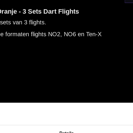
Hulp Nodig? Wij helpen graag!
Tel: 085-8769938
Klantenservice@mcdartshop.nl
Mcdartshop.nl Graaf Hendrikstraat 5A1, 4651TB Stee
Nederland.
Verwerking & verzending:
Op voorraad: direct verwerkt 
verzonden. Nabestelling: afhankelijk van leverancier.
Wil je Mcdartshop.nl volgen?
Categorieën
Dartpijlen
Dartborden
Details