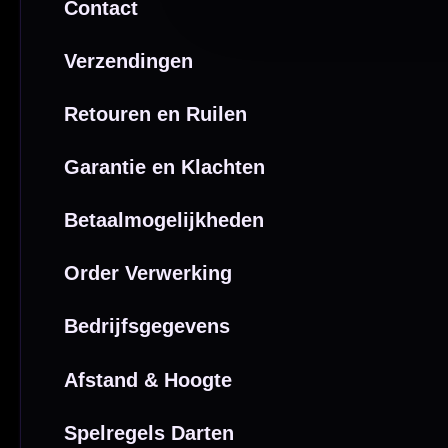
Van echte darters
350m² i
Betaal veilig met
iDEAL / Wero
Sofort
Webwink
is
9.3/10
Copyright © 2016-2026 Mcdartshop.n