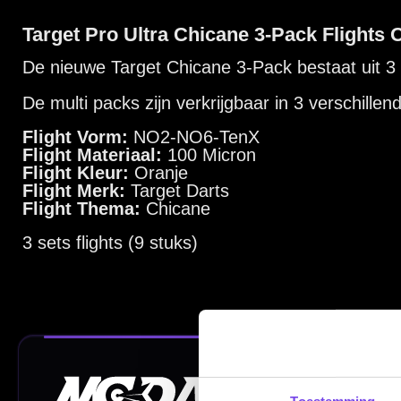
Dartspecialist sinds 2016
20.000+ artikelen op voorraad
350m² fysieke dartwinkel
Deskundig advies van echte darters
Gratis verzending vanaf €40
Handige links
Contact
Verzendingen
Toestemming