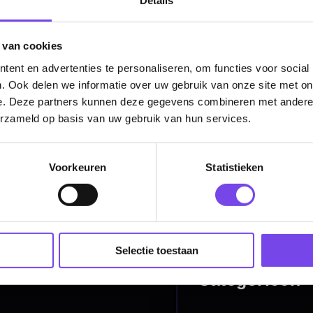
Soft Tip Darts
Dart Shirts & Kleding
 van cookies
Mobiele Dartbaan
ent en advertenties te personaliseren, om functies voor social
. Ook delen we informatie over uw gebruik van onze site met on
Complete Sets
e. Deze partners kunnen deze gegevens combineren met andere i
erzameld op basis van uw gebruik van hun services.
Scoreborden
Personaliseren
Voorkeuren
Statistieken
Dart Accessoires
Surrounds
Selectie toestaan
betalen
Retour & ruilen
bare betaalmethodes
Snel en duidelijk geregeld
e dartwinkel
Gratis verzending