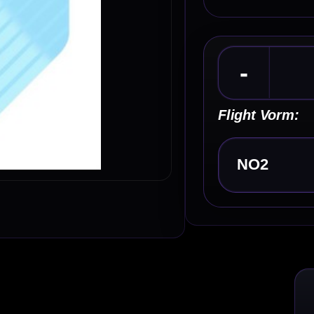
Kies een optie
Omschrijving
Afbe
rt Flights
s NO2, NO6 en Ten-X