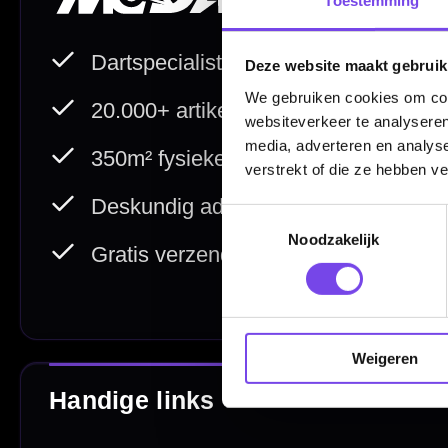
Retouren en Ruilen
Garantie en Klachten
Deze website maakt gebruik
Betaalmogelijkheden
We gebruiken cookies om cont
websiteverkeer te analyseren
Order Verwerking
media, adverteren en analys
verstrekt of die ze hebben v
Bedrijfsgegevens
Afstand & Hoogte
Toestemmingsselectie
Noodzakelijk
Spelregels Darten
Cadeaubonnen
Weigeren
Direct verzonden
Veilig 
20.000+ op voorraad
Betrouw
Deskundig advies
Fysiek