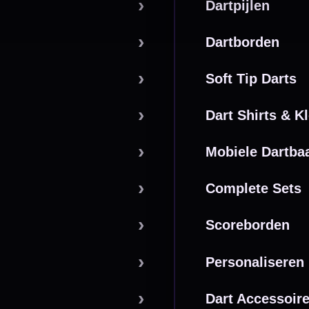
n Steenbergen
Vanaf €40
PayPal
Creditcard
Overboeking
Bancontact (BE)
De waardering bij
el Keurmerk Klantbeoordelingen
⭐⭐⭐⭐⭐
gebaseerd op
5641 reviews
.
l | KvK 66339332 |
Algemene voorwaarden
|
Privacy
|
Cookies
powered