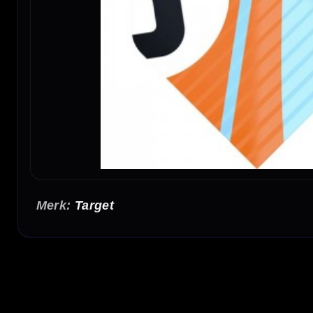
Target
Target Pro Ultra Chicane 3-Pack Flights Oranje - 3 Sets Da
De nieuwe Target Chicane 3-Pack bestaat uit 3 sets van 3 flights.
De multi packs zijn verkrijgbaar in 3 verschillende formaten flight
Flight Vorm:
NO2-NO6-TenX
Flight Materiaal:
100 Micron
Flight Kleur:
Oranje
Flight Merk:
Target Darts
Flight Thema:
Chicane
3 sets flights (9 stuks)