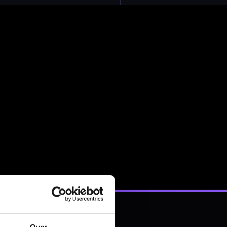
nbergen,
en
Over