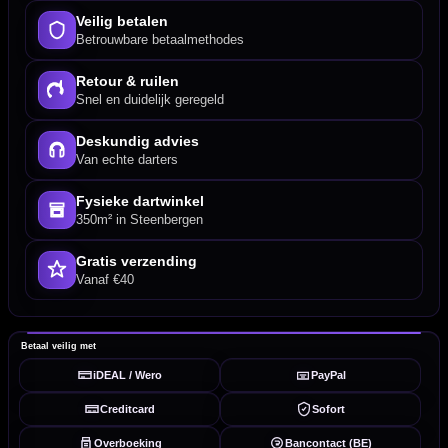
Veilig betalen
Betrouwbare betaalmethodes
Retour & ruilen
Snel en duidelijk geregeld
Deskundig advies
Van echte darters
Fysieke dartwinkel
350m² in Steenbergen
Gratis verzending
Vanaf €40
Betaal veilig met
iDEAL / Wero
PayPal
Creditcard
Sofort
Overboeking
Bancontact (BE)