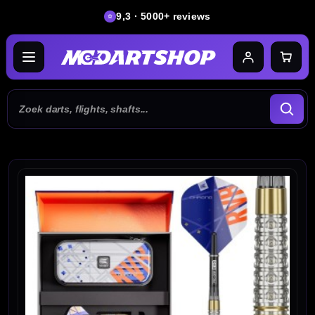
9,3 · 5000+ reviews