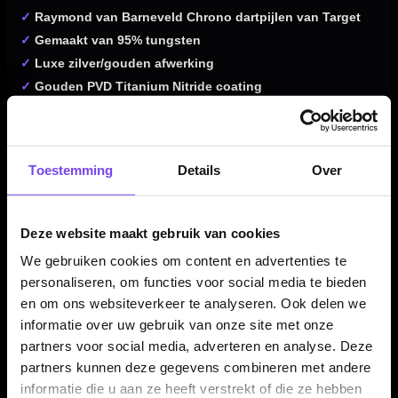
✓
Raymond van Barneveld Chrono dartpijlen van Target
✓
Gemaakt van 95% tungsten
✓
Luxe zilver/gouden afwerking
✓
Gouden PVD Titanium Nitride coating
✓
Straight barrel met centre weighted balans
✓
Milled grip met nano grip aan de neus
✓
Target Swiss Point systeem met verwisselbare punten
Toestemming
Details
Over
✓
Verkrijgbaar in 21, 23 en 25 gram
✓
Compleet geleverd met Chrono shafts, RvB Chrono
flights, Swiss Points, Swiss Key Hanger en Takoma
Deze website maakt gebruik van cookies
Chrono wallet
We gebruiken cookies om content en advertenties te
personaliseren, om functies voor social media te bieden
en om ons websiteverkeer te analyseren. Ook delen we
Dartpijl Materiaal:
95% Tungsten
informatie over uw gebruik van onze site met onze
Dartpijl Gewicht:
21-23-25 Gram
partners voor social media, adverteren en analyse. Deze
Dartpijl Kleur:
Zilver / Goud
partners kunnen deze gegevens combineren met andere
informatie die u aan ze heeft verstrekt of die ze hebben
Barrel profiel:
Straight / recht