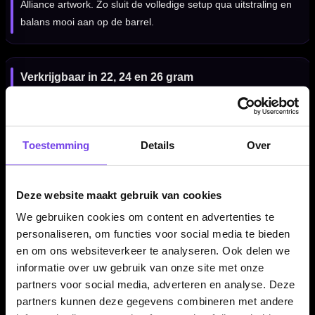
Alliance artwork. Zo sluit de volledige setup qua uitstraling en
balans mooi aan op de barrel.
Verkrijgbaar in 22, 24 en 26 gram
De Target Star Wars X-Wing Swiss Point 90% dartpijlen zijn
verkrijgbaar in 22, 24 en 26 gram. Alle gewichten hebben een
barrel lengte van 52.00 mm, met een oplopende barrel width
Toestemming
Details
Over
per gewicht.
Deze website maakt gebruik van cookies
Kenmerken van de Target Star Wars X-Wing Swiss Point
We gebruiken cookies om content en advertenties te
90% Dartpijlen
personaliseren, om functies voor social media te bieden
✓
Officiële Target Star Wars X-Wing dartpijlen
en om ons websiteverkeer te analyseren. Ook delen we
✓
Geïnspireerd op de X-Wing en Rebel Alliance uit Star
informatie over uw gebruik van onze site met onze
Wars
partners voor social media, adverteren en analyse. Deze
✓
Steeltip dartpijlen met Swiss Point systeem
partners kunnen deze gegevens combineren met andere