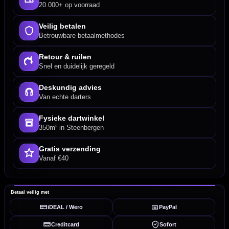
20.000+ op voorraad
Veilig betalen
Betrouwbare betaalmethodes
Retour & ruilen
Snel en duidelijk geregeld
Deskundig advies
Van echte darters
Fysieke dartwinkel
350m² in Steenbergen
Gratis verzending
Vanaf €40
Betaal veilig met
iDEAL / Wero
PayPal
Creditcard
Sofort