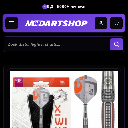
9,3 · 5000+ reviews