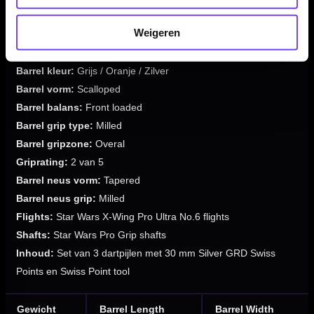
Puntensysteem:
Target Swiss Point
Weigeren
Materiaal dartpijlen:
90% tungsten
Beschikbare gewichten:
22 / 24 / 26 gram
Barrel kleur:
Grijs / Oranje / Zilver
Barrel vorm:
Scalloped
Barrel balans:
Front loaded
Barrel grip type:
Milled
Barrel gripzone:
Overal
Griprating:
2 van 5
Barrel neus vorm:
Tapered
Barrel neus grip:
Milled
Flights:
Star Wars X-Wing Pro Ultra No.6 flights
Shafts:
Star Wars Pro Grip shafts
Inhoud:
Set van 3 dartpijlen met 30 mm Silver GRD Swiss
Points en Swiss Point tool
Gewicht
Barrel Length
Barrel Width