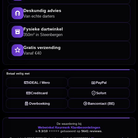
Deskundig advies
Van echte darters
Fysieke dartwinkel
350m² in Steenbergen
Gratis verzending
Vanaf €40
Betaal veilig met
iDEAL / Wero
PayPal
Creditcard
Sofort
Overboeking
Bancontact (BE)
De waardering bij
Webwinkel Keurmerk Klantbeoordelingen
is
9.3/10
⭐⭐⭐⭐⭐
gebaseerd op
5641 reviews
.