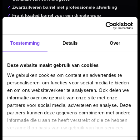
✓
Zwart/zilveren barrel met professionele afwerking
✓
Front loaded barrel voor een directe worp
✓
Precision milled grip voor controle en houvast
✓
Target Swiss Point systeem met verwisselbare punten
✓
Verkrijgbaar in 18, 22, 23 en 25 gram
Toestemming
Details
Over
✓
Compleet geleverd met 26 mm Swiss Points, short
shafts en Stephen Bunting G5 flights
Deze website maakt gebruik van cookies
We gebruiken cookies om content en advertenties te
Dartpijl Materiaal:
95% Tungsten
personaliseren, om functies voor social media te bieden
Dartpijl Gewicht:
18-22-23-25 Gram
en om ons websiteverkeer te analyseren. Ook delen we
Dartpijl Kleur:
Zwart / Zilver
informatie over uw gebruik van onze site met onze
partners voor social media, adverteren en analyse. Deze
Gewichtsverdeling:
Front loaded
partners kunnen deze gegevens combineren met andere
Grip type:
Precision milled grip
informatie die u aan ze heeft verstrekt of die ze hebben
Punt type:
Swiss Point
verzameld op basis van uw gebruik van hun services.
Punt lengte:
26 mm
Shaft lengte:
Short