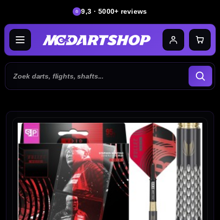
9,3 · 5000+ reviews