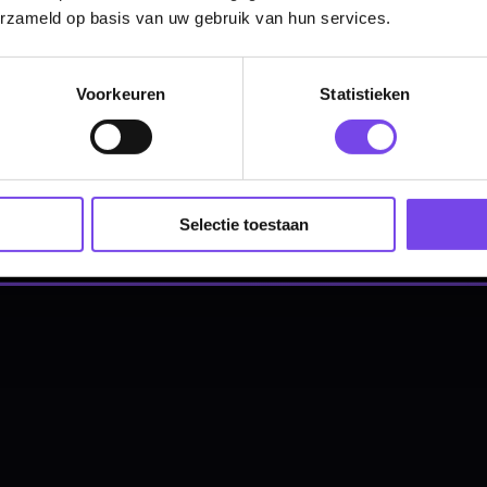
erzameld op basis van uw gebruik van hun services.
Tel: 085-8769938
Klantenservice@mcdartshop.nl
Mcdartshop.nl Graaf Hendrikstraat 5A1, 4651TB Stee
Voorkeuren
Statistieken
Nederland.
Verwerking & verzending:
Op voorraad: direct verwerkt 
verzonden. Nabestelling: afhankelijk van leverancier.
Wil je Mcdartshop.nl volgen?
Selectie toestaan
Categorieën
Dartpijlen
Dartborden
Soft Tip Darts