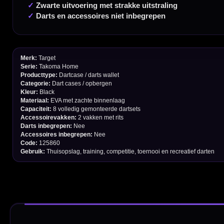
Garantie en Klachten
Betaalmogelijkheden
Order Verwerking
Bedrijfsgegevens
Afstand & Hoogte
Spelregels Darten
Cadeaubonnen
Direct verzonden
Veilig 
20.000+ op voorraad
Betrouw
Deskundig advies
Fysiek
Van echte darters
350m² i