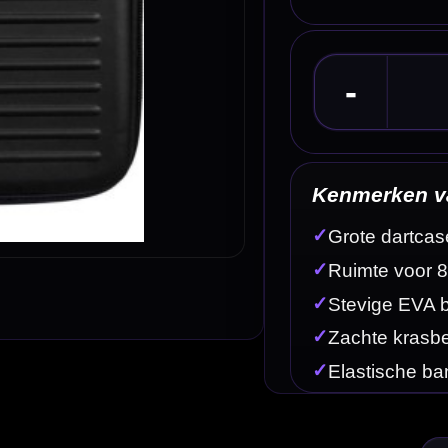
Kenmerken van de Target Takoma Home Black D
✓
Grote dartcase van Target
✓
Ruimte voor 8 volledig gemonteerde dartsets
✓
Stevige EVA buitenzijde voor bescherming
✓
Zachte krasbestendige binnenlaag
✓
Elastische banden houden de darts op hun plek
Omschrijving
Afbe
 dartsets en accessoires overzichtelijk willen opbergen. Deze Home-uitvoering biedt plaats aan
darters die thuis alles netjes bij elkaar willen houden.
arts dus niet telkens uit elkaar te halen en kunt verschillende setups direct speelklaar opberge