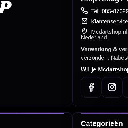
PayPal
Creditcard
Overboeking
Bancontact (BE)
De waardering bij
el Keurmerk Klantbeoordelingen
⭐⭐⭐⭐⭐
gebaseerd op
5641 reviews
.
l | KvK 66339332 |
Algemene voorwaarden
|
Privacy
|
Cookies
powered