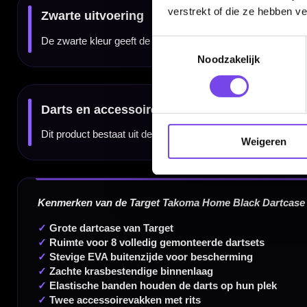
verstrekt of die ze hebben v
Toestemmingsselectie
Dartspecialist sinds 2016
Noodzakelijk
20.000+ artikelen op voorraad
350m² fysieke dartwinkel
Deskundig advies van echte darters
Gratis verzending vanaf €40
Weigeren
Handige links
Contact
Verzendingen
Retouren en Ruilen