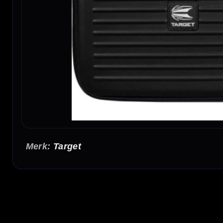
Target
Target Takoma Home XXL Black Dartcase
De Target Takoma Home Black Dartcase is een ruime dartcase voor darters die meerdere
gemonteerde sets darts, waardoor hij ideaal is voor spelers met meerdere setups of voor 
Ruimte voor 8 complete dartsets
De Takoma Home Black heeft ruimte voor 8 volledig gemonteerde sets darts. Je hoeft je d