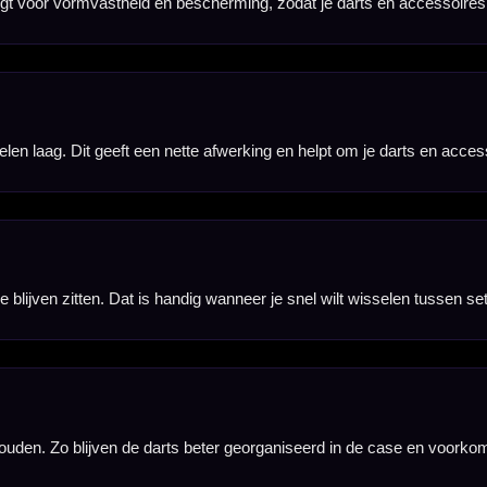
orden. Dat is vooral prettig wanneer je meerdere dartsets met gemonteerde flights bewaart.
tra flights, shafts, punten, flight protectors, o-rings of andere kleine dartaccessoires meenemen.
rs die meerdere sets meenemen naar competitie, training of toernooi.
et Takoma Home Black goed bij vrijwel iedere dartset en accessoirecollectie.
afts en accessoires worden niet meegeleverd en moeten apart aanwezig zijn of apart worden aang