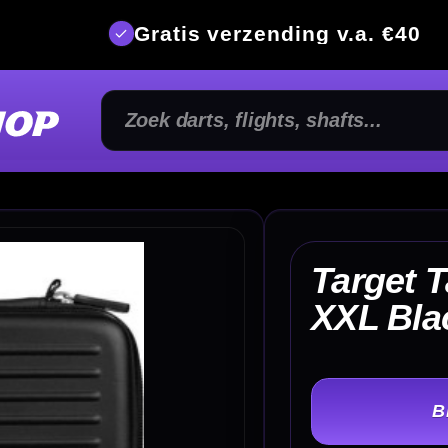
is verzending v.a. €40
350m² fysi
Target Takoma Home
€ 
XXL Black Dartcase
TER
-