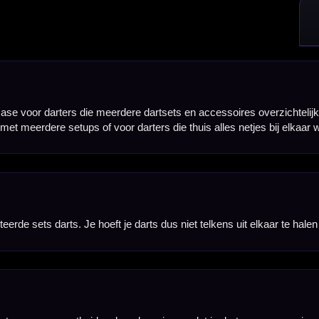
escherming, zodat je darts en accessoires beter beschermd blijven tijdens opbergen, meenemen 
te afwerking en helpt om je darts en accessoires beter te beschermen tegen krassen.
g wanneer je snel wilt wisselen tussen sets of je darts speelklaar wilt bewaren.
eter georganiseerd in de case en voorkom je dat ze los door de wallet bewegen.