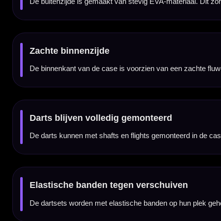
De Takoma Home Wallet is dik genoeg om te helpen voorkomen dat flights platgedrukt w
Twee accessoirevakken met rits
In de case zitten twee afsluitbare vakken voor accessoires. Hierin kun je bijvoorbeeld ex
Ideaal voor thuis en toernooi
Door de grote inhoud is deze case ideaal voor thuisopslag, maar ook handig voor darte
Zwarte uitvoering
De zwarte kleur geeft de case een rustige en strakke uitstraling. Daardoor past de Targ
Darts en accessoires niet inbegrepen
Dit product bestaat uit de Target Takoma Home Black Dartcase zelf. Darts, flights, sh