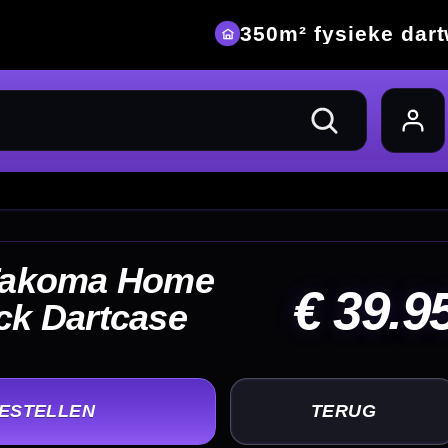
eke dartwinkel
39.95
UG
+