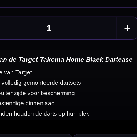
artcase
eldingen
 8 volledig
n.