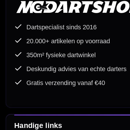
Betaal veilig met
iDEAL / Wero
Sofort
Webwink
is
9.3/10
Copyright © 2016-2026 Mcdartshop.n