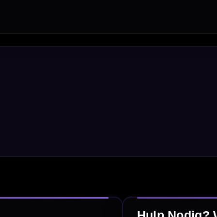
Dart Shirts & Kleding
Mobiele Dartbaan
Complete Sets
Scoreborden
Personaliseren
Dart Accessoires
Surrounds
betalen
Retour & ruilen
bare betaalmethodes
Snel en duidelijk geregeld
e dartwinkel
Gratis verzending
n Steenbergen
Vanaf €40