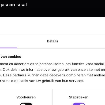
Hulp Nodig? Wij helpen graag!
Tel: 085-8769938
Klantenservice@mcdartshop.nl
Mcdartshop.nl Graaf Hendrikstraat 5A1, 4651TB Stee
Nederland.
Verwerking & verzending:
Op voorraad: direct verwerkt 
verzonden. Nabestelling: afhankelijk van leverancier.
Details
Wil je Mcdartshop.nl volgen?
 van cookies
ent en advertenties te personaliseren, om functies voor social
. Ook delen we informatie over uw gebruik van onze site met on
Categorieën
e. Deze partners kunnen deze gegevens combineren met andere i
erzameld op basis van uw gebruik van hun services.
Dartpijlen
Dartborden
Voorkeuren
Statistieken
Soft Tip Darts