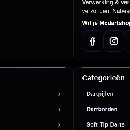
PayPal
Creditcard
Overboeking
Bancontact (BE)
De waardering bij
el Keurmerk Klantbeoordelingen
⭐⭐⭐⭐⭐
gebaseerd op
5641 reviews
.
l | KvK 66339332 |
Algemene voorwaarden
|
Privacy
|
Cookies
powered