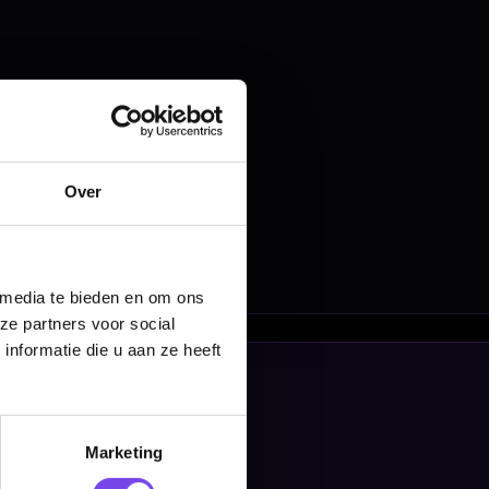
nbergen,
en
Over
 media te bieden en om ons
ze partners voor social
nformatie die u aan ze heeft
Marketing