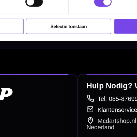
Dart Shirts & Kleding
Mobiele Dartbaan
Selectie toestaan
Complete Sets
Scoreborden
Personaliseren
Dart Accessoires
Surrounds
betalen
Retour & ruilen
bare betaalmethodes
Snel en duidelijk geregeld
e dartwinkel
Gratis verzending
n Steenbergen
Vanaf €40