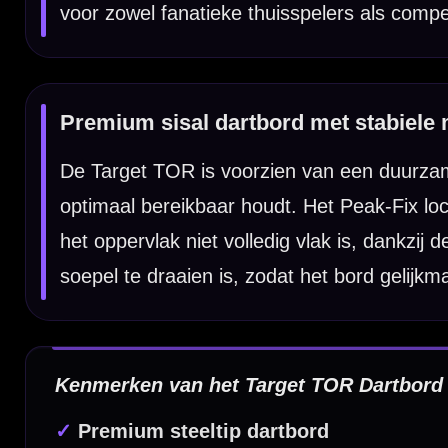
✓
Roestvrijstalen low-profile wiring
✓
Peak-Fix lock- en levelsysteem
✓
Verstelbare voetjes voor ongelijke muren
✓
36XTEN draaibare cijferring
✓
Geschikt voor steeltip darts
Dartbord Materiaal:
215-MDG premium Madagascan sisal
Dartbord Spider:
Stainless-steel low-profile wiring
Dartbord Gebruik:
Steeltip darts
Montagesysteem:
Peak-Fix lock- en levelsysteem
Inclusief:
Verstelbare voetjes, installatie-instructies en bevestigi
Cijferring:
36XTEN rotational number ring
Merk:
Target Darts