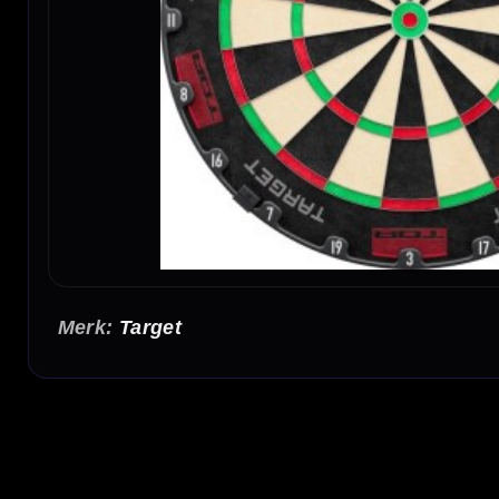
Target
Target TOR Dartbord
Het Target TOR Dartbord is een premium steeltip dartbord voor 