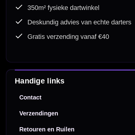
Betaal veilig met
iDEAL / Wero
Sofort
Webwink
is
9.3/10
Copyright © 2016-2026 Mcdartshop.n