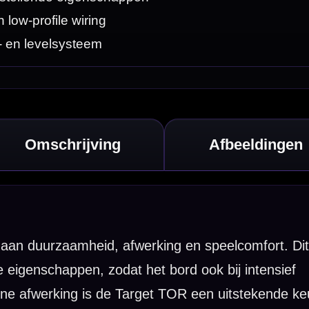
ntensief
stekende keuze
gszones
ook wanneer
ring die