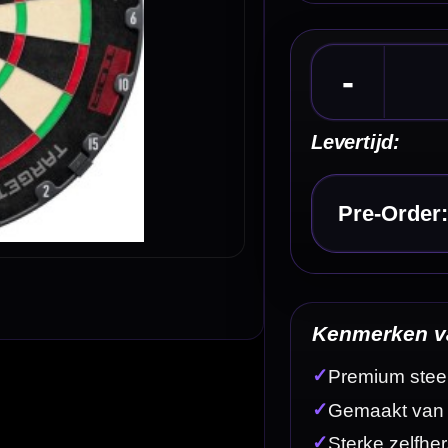
Kies een optie
Kenmerken van het Target TOR Dartbord
✓
Premium steeltip dartbord
✓
Gemaakt van 215-MDG premium Madagascan sisal
✓
Sterke zelfherstellende eigenschappen
✓
Roestvrijstalen low-profile wiring
✓
Peak-Fix lock- en levelsysteem
Omschrijving
Afbe
spelers die hoge eisen stellen aan duurzaamheid, afwerking en speelco