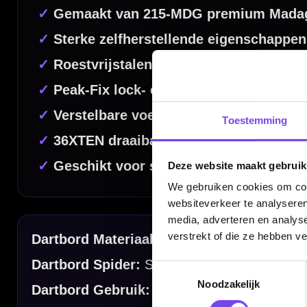
Dartspecialist sinds 2016
20.000+ artikelen op voorraad
350m² fysieke dartwinkel
Toestemming
Deskundig advies van echte darters
Gratis verzending vanaf €40
Deze website maakt gebruik
We gebruiken cookies om cont
websiteverkeer te analyseren
Handige links
media, adverteren en analys
verstrekt of die ze hebben v
Contact
Toestemmingsselectie
Verzendingen
Noodzakelijk
Retouren en Ruilen