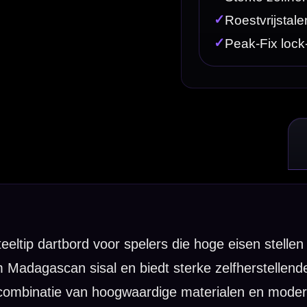
iedt sterke zelfherstellende eigenschappen, zodat het bord ook bij i
hoogwaardige materialen en moderne afwerking is de Target TOR een uit
er bounce-outs
w-profile bedrading die bounce-outs helpt te verminderen en de scorin
zorgt daarnaast voor een stevige bevestiging op vrijwel iedere muur, 
etjes. Productvermeldingen noemen bovendien een moderne 36XTEN cijfer
ooi blijft.