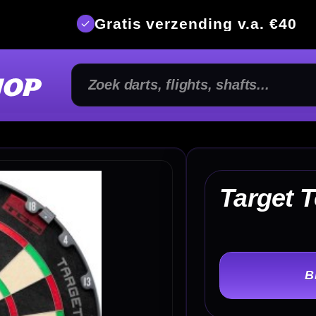
is verzending v.a. €40
350m² fysi
€ 
Target Tor Dartbord
TER
-
Levertijd: