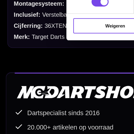
Garantie en Klachten
Betaalmogelijkheden
Weigeren
Order Verwerking
Bedrijfsgegevens
Afstand & Hoogte
Spelregels Darten
Cadeaubonnen
Direct verzonden
Veilig 
20.000+ op voorraad
Betrouw
Deskundig advies
Fysiek
Van echte darters
350m² i