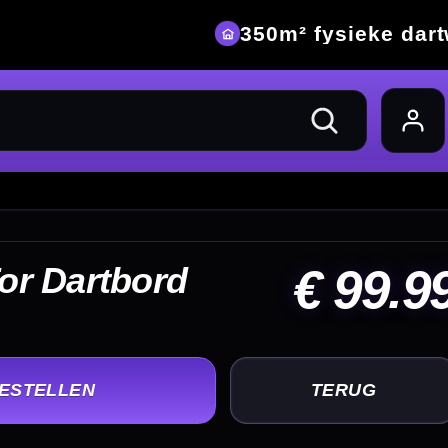
eke dartwinkel
99.99
UG
+