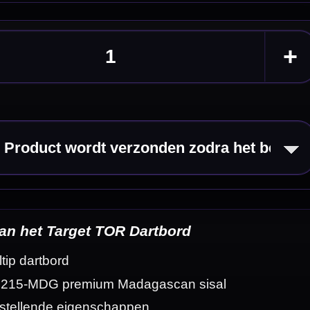
eldingen
mfort. Dit