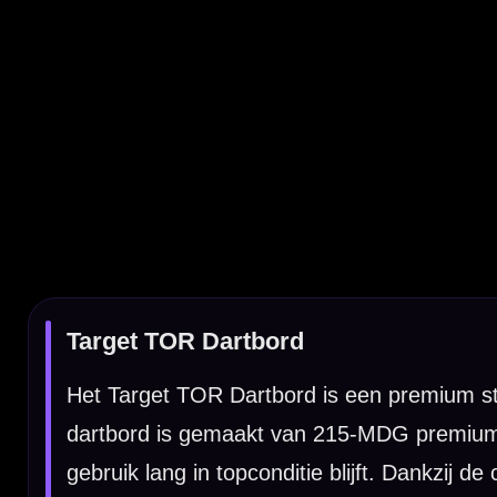
dartbord is gemaakt van 215-MDG premium Madagascan sisal en b
gebruik lang in topconditie blijft. Dankzij de combinatie van 
voor zowel fanatieke thuisspelers als competitieve darters. 1
Premium sisal dartbord met stabiele montage en mind
De Target TOR is voorzien van een duurzame roestvrijstalen lo
optimaal bereikbaar houdt. Het Peak-Fix lock- en levelsysteem 
het oppervlak niet volledig vlak is, dankzij de verstelbare vo
soepel te draaien is, zodat het bord gelijkmatiger slijt en langer m
Kenmerken van het Target TOR Dartbord
✓
Premium steeltip dartbord
✓
Gemaakt van 215-MDG premium Madagascan sisal
✓
Sterke zelfherstellende eigenschappen