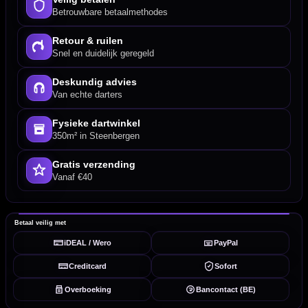
Betrouwbare betaalmethodes
Retour & ruilen
Snel en duidelijk geregeld
Deskundig advies
Van echte darters
Fysieke dartwinkel
350m² in Steenbergen
Gratis verzending
Vanaf €40
Betaal veilig met
iDEAL / Wero
PayPal
Creditcard
Sofort
Overboeking
Bancontact (BE)