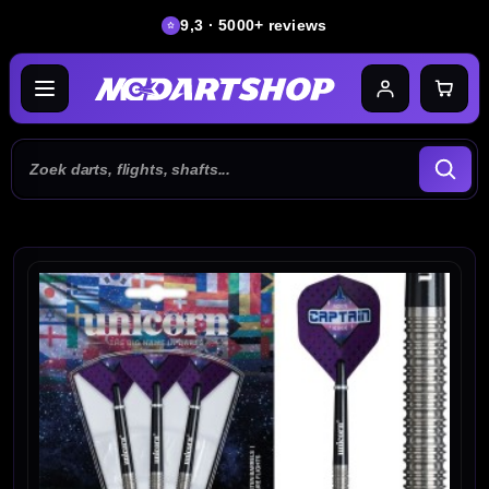
9,3 · 5000+ reviews