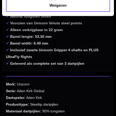
✓
Front en rear grip met gripniveau 4/5
Weigeren
✓
Front weighted balans
✓
Natural tungsten finish
✓
Voorzien van Unicorn Volute steel points
✓
Alleen verkrijgbaar in 22 gram
✓
Barrel lengte: 53.30 mm
✓
Barrel width: 6.40 mm
✓
Inclusief zwarte Unicorn Gripper 4 shafts en PLUS
UltraFly flights
✓
Geleverd als complete set van 3 dartpijlen
Merk:
Unicorn
Serie:
Aden Kirk Global
Dartspeler:
Aden Kirk
Producttype:
Steeltip dartpijlen
Materiaal dartpijlen:
90% tungsten