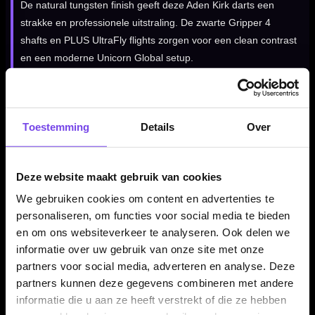
De natural tungsten finish geeft deze Aden Kirk darts een
strakke en professionele uitstraling. De zwarte Gripper 4
shafts en PLUS UltraFly flights zorgen voor een clean contrast
en een moderne Unicorn Global setup.
Volute steel points
Toestemming
Details
Over
De Unicorn Aden Kirk 90% dartpijlen zijn voorzien van Volute
steel points. Deze punten zijn ontworpen voor meer grip in het
sisal en helpen het risico op bounce-outs te verminderen.
Deze website maakt gebruik van cookies
We gebruiken cookies om content en advertenties te
personaliseren, om functies voor social media te bieden
Alleen verkrijgbaar in 22 gram
en om ons websiteverkeer te analyseren. Ook delen we
informatie over uw gebruik van onze site met onze
De Unicorn Aden Kirk 90% dartpijlen worden aangeboden in
partners voor social media, adverteren en analyse. Deze
22 gram. De barrel heeft een lengte van 53.30 mm en een
partners kunnen deze gegevens combineren met andere
barrel width van 6.40 mm.
informatie die u aan ze heeft verstrekt of die ze hebben